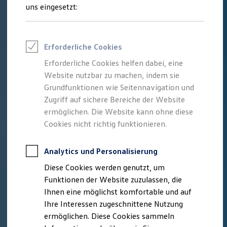
Rettungsdienste
uns eingesetzt:
ONE Business ID Vorteile
Fahrzeugsuche & Marktplatz
Fahrzeugsuche
Fahrzeuge online kaufen
Erforderliche Cookies
Digitaler Marktplatz
Kauf & Finanzierung
Erforderliche Cookies helfen dabei, eine
Online-Fahrzeugbewertung
Website nutzbar zu machen, indem sie
Aktionen & Angebote
E-Auto-Förderung
Grundfunktionen wie Seitennavigation und
Für Privatkunden
Zugriff auf sichere Bereiche der Website
Für Gewerbekunden
ermöglichen. Die Website kann ohne diese
Profi Paket
TopDeal
Cookies nicht richtig funktionieren.
Gebrauchtwagen
ProfiPartner für Gebrauchtwagen
Zertifizierte Gebrauchtwagen
Analytics und Personalisierung
Finanzierung
Diese Cookies werden genutzt, um
Für Privatkunden
Für Gewerbekunden
Funktionen der Website zuzulassen, die
Leasing
Ihnen eine möglichst komfortable und auf
Für Privatkunden
Ihre Interessen zugeschnittene Nutzung
Für Gewerbekunden
Versicherungen & Garantien
ermöglichen. Diese Cookies sammeln
Garantien