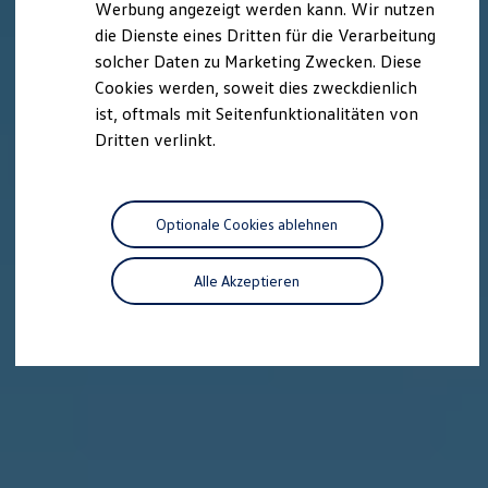
Werbung angezeigt werden kann. Wir nutzen
Autonomes Fahren
die Dienste eines Dritten für die Verarbeitung
Mehr zum ID. Buzz
Online Beratung
solcher Daten zu Marketing Zwecken. Diese
California Welt
Cookies werden, soweit dies zweckdienlich
California Club
ist, oftmals mit Seitenfunktionalitäten von
California Magazin & Ratgeber
Vanlife
Dritten verlinkt.
Ratgeber
Routen & Reisen
California Reisen & Erlebnisse
California App
Optionale Cookies ablehnen
California Lifestyle & Zubehör
Übernachten im California
Marke
Alle Akzeptieren
Unternehmen
Karriere
Karriere im Unternehmen
Karriere im Autohaus
Nachhaltigkeit
Kunden
Gesellschaft
Natur
Events
Rückblick VW Bus Festival 2023
75 Jahre Bulli Jubiläum