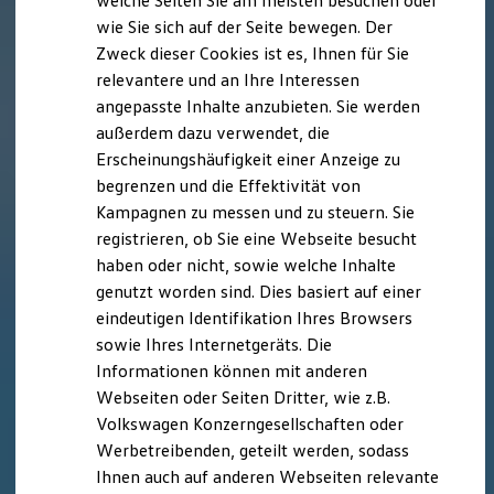
welche Seiten Sie am meisten besuchen oder
Digitales Bordbuch
wie Sie sich auf der Seite bewegen. Der
Fahrerassistenz- und Sicherheitssysteme
Zweck dieser Cookies ist es, Ihnen für Sie
Kontrollleuchten
Kurzfahrprofile und Ölverdünnung
relevantere und an Ihre Interessen
Batterieverordnung
angepasste Inhalte anzubieten. Sie werden
XTL-Dieselkraftstoff
außerdem dazu verwendet, die
Ersatzteile und Betriebsflüssigkeiten
Original Zubehör und Lifestyle Produkte
Erscheinungshäufigkeit einer Anzeige zu
myVolkswagen
begrenzen und die Effektivität von
myVolkswagen Business
Kampagnen zu messen und zu steuern. Sie
Elektrisch & Autonom
Elektro - & Hybridfahrzeuge
registrieren, ob Sie eine Webseite besucht
Unser Ansatz
haben oder nicht, sowie welche Inhalte
Klimafreundlicher Strom
genutzt worden sind. Dies basiert auf einer
Reichweite & Ladelösungen
Reichweitensimulator
eindeutigen Identifikation Ihres Browsers
Ladezeitensimulator
sowie Ihres Internetgeräts. Die
Ladelösungen für Privatkunden
Informationen können mit anderen
Ladelösungen für Gewerbekunden
Wallbox und Ladekabel
Webseiten oder Seiten Dritter, wie z.B.
Bidirektionales Laden
Volkswagen Konzerngesellschaften oder
Förderung & Kosten der Elektrofahrzeuge
Werbetreibenden, geteilt werden, sodass
Fördermöglichkeiten für Privatkunden
Fördermöglichkeiten für Gewerbekunden
Ihnen auch auf anderen Webseiten relevante
Kostensimulator