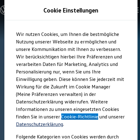
Modelle & Konfigurator
Cookie Einstellungen
Nutzfahrzeuge
Nutzfahrzeugkategorien entdecken
Modelle konfigurieren
Konfiguration laden
Zum
Zum
Modelle vergleichen
Wir nutzen Cookies, um Ihnen die bestmögliche
Hauptinhalt
Footer
Vorgängermodelle und Oldtimer
springen
springen
Nutzung unserer Webseite zu ermöglichen und
Vorgängermodelle
Oldtimer
unsere Kommunikation mit Ihnen zu verbessern.
Bulli Historie
Wir berücksichtigen hierbei Ihre Präferenzen und
Branchenlösungen & Gewerbekunden
verarbeiten Daten für Marketing, Analytics und
Umbaulösungen und Hersteller finden
Auf- und Umbauten entdecken & konfigurieren
Personalisierung nur, wenn Sie uns Ihre
Groß- und Sonderkunden
Einwilligung geben. Diese können Sie jederzeit mit
Großkunden
Wirkung für die Zukunft im Cookie Manager
Kommunen & Behörden
Journalisten
(Meine Präferenzen verwalten) in der
Sportvereine
Datenschutzerklärung widerrufen. Weitere
Branchenlösungen
Informationen zu unseren eingesetzten Cookies
Bau & Handwerk
Gewerbliche Personenbeförderung
finden Sie in unserer
Cookie-Richtlinie
und unserer
Service & mobile Werkstätten
Datenschutzerklärung
.
Kurier, Logistik & Handel
Kühlfahrzeuge
Folgende Kategorien von Cookies werden durch
Feuerwehr