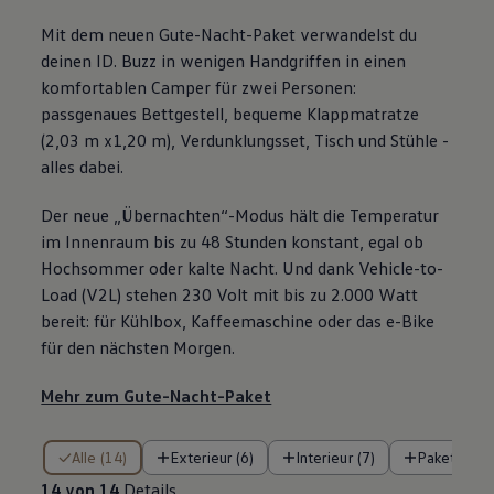
Mit dem neuen Gute-Nacht-Paket verwandelst du
deinen
ID. Buzz
in wenigen Handgriffen in einen
komfortablen Camper für zwei Personen:
passgenaues Bettgestell, bequeme Klappmatratze
(2,03 m x1,20 m), Verdunklungsset, Tisch und Stühle -
alles dabei.
Der neue „Übernachten“-Modus hält die Temperatur
im Innenraum bis zu 48 Stunden konstant, egal ob
Hochsommer oder kalte Nacht. Und dank Vehicle-to-
Load (V2L) stehen 230 Volt mit bis zu 2.000 Watt
bereit: für Kühlbox, Kaffeemaschine oder das e-Bike
für den nächsten Morgen.
Mehr zum Gute-Nacht-Paket
14 von 14 Details
Alle (14)
Exterieur (6)
Interieur (7)
Pakete (1)
14 von 14
Details