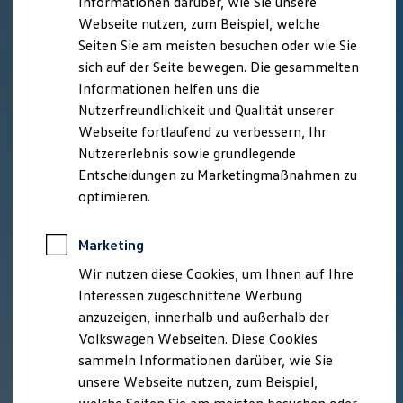
Informationen darüber, wie Sie unsere
Kfz-Versicherung für Nutzfahrzeuge
Webseite nutzen, zum Beispiel, welche
Restschuldversicherung
Wartungsverträge
Seiten Sie am meisten besuchen oder wie Sie
Besitzer & Service
sich auf der Seite bewegen. Die gesammelten
Reparatur & Service
Informationen helfen uns die
Sommer-Special
Reparatur, Pflege & Inspektion
Nutzerfreundlichkeit und Qualität unserer
Servicetermin anfragen
Webseite fortlaufend zu verbessern, Ihr
Service-Vorteile bei Volkswagen Nutzfahrzeuge
Nutzererlebnis sowie grundlegende
ServicePlus
Economy Service
Entscheidungen zu Marketingmaßnahmen zu
Räder & Reifen Service
optimieren.
Ersatzfahrzeuge
Notdienst und Pannenhilfe
Software, Konnektivität & Apps
Marketing
California App
VW Connect für Ihren ID. Buzz
Wir nutzen diese Cookies, um Ihnen auf Ihre
VW Connect für Ihren Transporter/Caravelle
Interessen zugeschnittene Werbung
VW Connect für Ihren Amarok
anzuzeigen, innerhalb und außerhalb der
VW Connect für andere Modelle
Connect Pro
Volkswagen Webseiten. Diese Cookies
Fleet Interface Data
sammeln Informationen darüber, wie Sie
Multistop Pathfinder
unsere Webseite nutzen, zum Beispiel,
Übersicht Software Updates
Hilfreiches für Besitzer