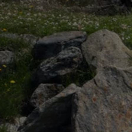
Bulli Magazin
Fahrzeugabholung ab Werk
Uptime