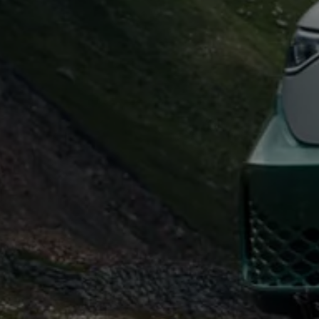
Autonomes Fahren
Mehr zum ID. Buzz
Online Beratung
California Welt
California Club
California Magazin & Ratgeber
Vanlife
Ratgeber
Routen & Reisen
California Reisen & Erlebnisse
California App
California Lifestyle & Zubehör
Übernachten im California
Marke
Unternehmen
Karriere
Karriere im Unternehmen
Karriere im Autohaus
Nachhaltigkeit
Kunden
Gesellschaft
Natur
Events
Rückblick VW Bus Festival 2023
75 Jahre Bulli Jubiläum