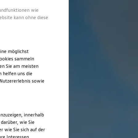
rundfunktionen wie
ebsite kann ohne diese
ine möglichst
 Cookies sammeln
ten Sie am meisten
 helfen uns die
 Nutzererlebnis sowie
nzuzeigen, innerhalb
darüber, wie Sie
 wie Sie sich auf der
hre Interessen