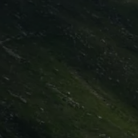
Digitales Bordbuch
Fahrerassistenz- und Sicherheitssysteme
Kontrollleuchten
Kurzfahrprofile und Ölverdünnung
Batterieverordnung
XTL-Dieselkraftstoff
Ersatzteile und Betriebsflüssigkeiten
Original Zubehör und Lifestyle Produkte
myVolkswagen
myVolkswagen Business
Elektrisch & Autonom
Elektro - & Hybridfahrzeuge
Unser Ansatz
Klimafreundlicher Strom
Reichweite & Ladelösungen
Reichweitensimulator
Ladezeitensimulator
Ladelösungen für Privatkunden
Ladelösungen für Gewerbekunden
Wallbox und Ladekabel
Bidirektionales Laden
Förderung & Kosten der Elektrofahrzeuge
Fördermöglichkeiten für Privatkunden
Fördermöglichkeiten für Gewerbekunden
Kostensimulator