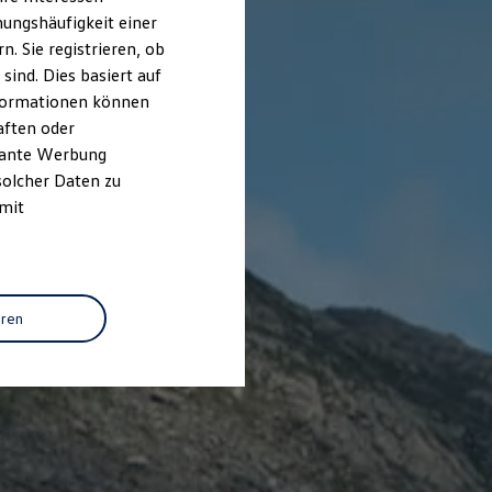
ungshäufigkeit einer
. Sie registrieren, ob
ind. Dies basiert auf
Informationen können
aften oder
evante Werbung
solcher Daten zu
 mit
eren