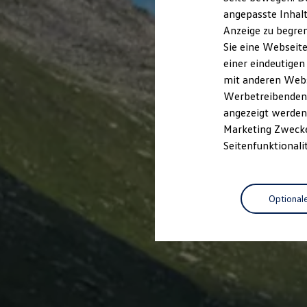
Kfz-Versicherung für Nutzfahrzeuge
angepasste Inhalt
Restschuldversicherung
Anzeige zu begren
Wartungsverträge
Besitzer & Service
Sie eine Webseite
Reparatur & Service
einer eindeutigen
Sommer-Special
mit anderen Webse
Reparatur, Pflege & Inspektion
Servicetermin anfragen
Werbetreibenden,
Service-Vorteile bei Volkswagen Nutzfahrzeuge
angezeigt werden 
ServicePlus
Marketing Zwecken
Economy Service
Räder & Reifen Service
Seitenfunktionali
Ersatzfahrzeuge
Notdienst und Pannenhilfe
Software, Konnektivität & Apps
California App
Optional
VW Connect für Ihren ID. Buzz
VW Connect für Ihren Transporter/Caravelle
VW Connect für Ihren Amarok
VW Connect für andere Modelle
Connect Pro
Fleet Interface Data
Multistop Pathfinder
Übersicht Software Updates
Hilfreiches für Besitzer