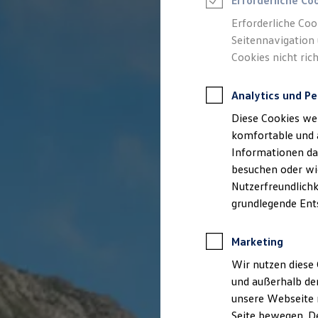
Erforderliche Co
Rettungsdienste
ONE Business ID Vorteile
Erforderliche Coo
Fahrzeugsuche & Marktplatz
Seitennavigation 
Fahrzeugsuche
Cookies nicht rich
Fahrzeuge online kaufen
Digitaler Marktplatz
Kauf & Finanzierung
Analytics und Pe
Online-Fahrzeugbewertung
Aktionen & Angebote
Diese Cookies we
E-Auto-Förderung
Für Privatkunden
komfortable und 
Für Gewerbekunden
Informationen dar
Profi Paket
besuchen oder wie
TopDeal
Gebrauchtwagen
Nutzerfreundlichk
ProfiPartner für Gebrauchtwagen
grundlegende Ent
Zertifizierte Gebrauchtwagen
Finanzierung
Für Privatkunden
Marketing
Für Gewerbekunden
Leasing
Wir nutzen diese 
Für Privatkunden
und außerhalb de
Für Gewerbekunden
unsere Webseite n
Versicherungen & Garantien
Garantien
Seite bewegen. De