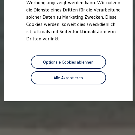
Werbung angezeigt werden kann. Wir nutzen
Autonomes Fahren
die Dienste eines Dritten für die Verarbeitung
Mehr zum ID. Buzz
Online Beratung
solcher Daten zu Marketing Zwecken. Diese
California Welt
Cookies werden, soweit dies zweckdienlich
California Club
ist, oftmals mit Seitenfunktionalitäten von
California Magazin & Ratgeber
Vanlife
Dritten verlinkt.
Ratgeber
Routen & Reisen
California Reisen & Erlebnisse
California App
Optionale Cookies ablehnen
California Lifestyle & Zubehör
Übernachten im California
Marke
Alle Akzeptieren
Unternehmen
Karriere
Karriere im Unternehmen
Karriere im Autohaus
Nachhaltigkeit
Kunden
Gesellschaft
Natur
Events
Rückblick VW Bus Festival 2023
75 Jahre Bulli Jubiläum