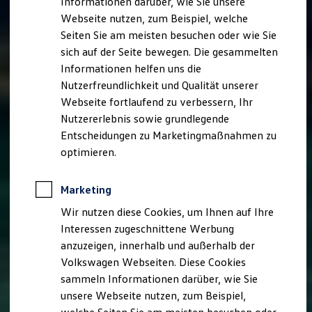
Informationen darüber, wie Sie unsere
Kfz-Versicherung für Nutzfahrzeuge
Webseite nutzen, zum Beispiel, welche
Restschuldversicherung
Wartungsverträge
Seiten Sie am meisten besuchen oder wie Sie
Besitzer & Service
sich auf der Seite bewegen. Die gesammelten
Reparatur & Service
Informationen helfen uns die
Sommer-Special
Reparatur, Pflege & Inspektion
Nutzerfreundlichkeit und Qualität unserer
Servicetermin anfragen
Webseite fortlaufend zu verbessern, Ihr
Service-Vorteile bei Volkswagen Nutzfahrzeuge
Nutzererlebnis sowie grundlegende
ServicePlus
Economy Service
Entscheidungen zu Marketingmaßnahmen zu
Räder & Reifen Service
optimieren.
Ersatzfahrzeuge
Notdienst und Pannenhilfe
Software, Konnektivität & Apps
Marketing
California App
VW Connect für Ihren ID. Buzz
Wir nutzen diese Cookies, um Ihnen auf Ihre
VW Connect für Ihren Transporter/Caravelle
Interessen zugeschnittene Werbung
VW Connect für Ihren Amarok
anzuzeigen, innerhalb und außerhalb der
VW Connect für andere Modelle
Connect Pro
Volkswagen Webseiten. Diese Cookies
Fleet Interface Data
sammeln Informationen darüber, wie Sie
Multistop Pathfinder
unsere Webseite nutzen, zum Beispiel,
Übersicht Software Updates
Hilfreiches für Besitzer