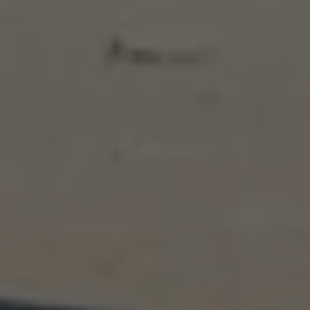
Bulli Magazin
Fahrzeugabholung ab Werk
Uptime