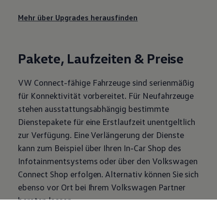
Mehr über Upgrades herausfinden
Pakete, Laufzeiten & Preise
VW Connect-fähige Fahrzeuge sind serienmäßig
für Konnektivität vorbereitet. Für Neufahrzeuge
stehen ausstattungsabhängig bestimmte
Dienstepakete für eine Erstlaufzeit unentgeltlich
zur Verfügung. Eine Verlängerung der Dienste
kann zum Beispiel über Ihren In-Car Shop des
Infotainmentsystems oder über den
Volkswagen
Connect Shop erfolgen. Alternativ können Sie sich
ebenso vor Ort bei Ihrem
Volkswagen
Partner
beraten lassen.