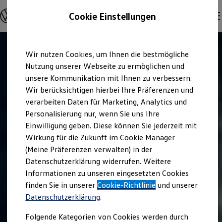
Modelle & Konfigurator
Cookie Einstellungen
Nutzfahrzeuge
Nutzfahrzeugkategorien entdecken
Modelle konfigurieren
Konfiguration laden
Zum
Zum
Modelle vergleichen
Wir nutzen Cookies, um Ihnen die bestmögliche
Hauptinhalt
Footer
Vorgängermodelle und Oldtimer
springen
springen
Nutzung unserer Webseite zu ermöglichen und
Vorgängermodelle
Oldtimer
unsere Kommunikation mit Ihnen zu verbessern.
Bulli Historie
Wir berücksichtigen hierbei Ihre Präferenzen und
Branchenlösungen & Gewerbekunden
verarbeiten Daten für Marketing, Analytics und
Umbaulösungen und Hersteller finden
Auf- und Umbauten entdecken & konfigurieren
Personalisierung nur, wenn Sie uns Ihre
Groß- und Sonderkunden
Einwilligung geben. Diese können Sie jederzeit mit
Großkunden
Wirkung für die Zukunft im Cookie Manager
Kommunen & Behörden
Journalisten
(Meine Präferenzen verwalten) in der
Sportvereine
Datenschutzerklärung widerrufen. Weitere
Branchenlösungen
Informationen zu unseren eingesetzten Cookies
Bau & Handwerk
Gewerbliche Personenbeförderung
finden Sie in unserer
Cookie-Richtlinie
und unserer
Service & mobile Werkstätten
Datenschutzerklärung
.
Kurier, Logistik & Handel
Kühlfahrzeuge
Folgende Kategorien von Cookies werden durch
Feuerwehr