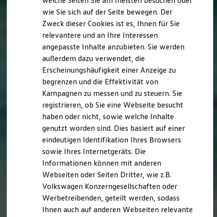
welche Seiten Sie am meisten besuchen oder
Digitales Bordbuch
wie Sie sich auf der Seite bewegen. Der
Fahrerassistenz- und Sicherheitssysteme
Zweck dieser Cookies ist es, Ihnen für Sie
Kontrollleuchten
Kurzfahrprofile und Ölverdünnung
relevantere und an Ihre Interessen
Batterieverordnung
angepasste Inhalte anzubieten. Sie werden
XTL-Dieselkraftstoff
außerdem dazu verwendet, die
Ersatzteile und Betriebsflüssigkeiten
Original Zubehör und Lifestyle Produkte
Erscheinungshäufigkeit einer Anzeige zu
myVolkswagen
begrenzen und die Effektivität von
myVolkswagen Business
Kampagnen zu messen und zu steuern. Sie
Elektrisch & Autonom
Elektro - & Hybridfahrzeuge
registrieren, ob Sie eine Webseite besucht
Unser Ansatz
haben oder nicht, sowie welche Inhalte
Klimafreundlicher Strom
genutzt worden sind. Dies basiert auf einer
Reichweite & Ladelösungen
Reichweitensimulator
eindeutigen Identifikation Ihres Browsers
Ladezeitensimulator
sowie Ihres Internetgeräts. Die
Ladelösungen für Privatkunden
Informationen können mit anderen
Ladelösungen für Gewerbekunden
Wallbox und Ladekabel
Webseiten oder Seiten Dritter, wie z.B.
Bidirektionales Laden
Volkswagen Konzerngesellschaften oder
Förderung & Kosten der Elektrofahrzeuge
Werbetreibenden, geteilt werden, sodass
Fördermöglichkeiten für Privatkunden
Fördermöglichkeiten für Gewerbekunden
Ihnen auch auf anderen Webseiten relevante
Kostensimulator