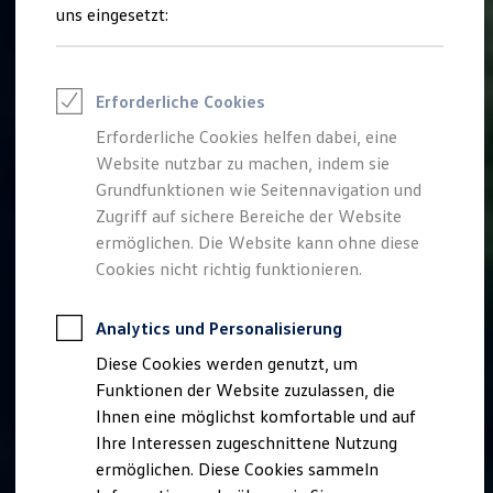
Rettungsdienste
uns eingesetzt:
ONE Business ID Vorteile
Fahrzeugsuche & Marktplatz
Fahrzeugsuche
Fahrzeuge online kaufen
Erforderliche Cookies
Digitaler Marktplatz
Kauf & Finanzierung
Erforderliche Cookies helfen dabei, eine
Online-Fahrzeugbewertung
Website nutzbar zu machen, indem sie
Aktionen & Angebote
E-Auto-Förderung
Grundfunktionen wie Seitennavigation und
Für Privatkunden
Zugriff auf sichere Bereiche der Website
Für Gewerbekunden
ermöglichen. Die Website kann ohne diese
Profi Paket
TopDeal
Cookies nicht richtig funktionieren.
Gebrauchtwagen
ProfiPartner für Gebrauchtwagen
Zertifizierte Gebrauchtwagen
Analytics und Personalisierung
Finanzierung
Diese Cookies werden genutzt, um
Für Privatkunden
Für Gewerbekunden
Funktionen der Website zuzulassen, die
Leasing
Ihnen eine möglichst komfortable und auf
Für Privatkunden
Ihre Interessen zugeschnittene Nutzung
Für Gewerbekunden
Versicherungen & Garantien
ermöglichen. Diese Cookies sammeln
Garantien