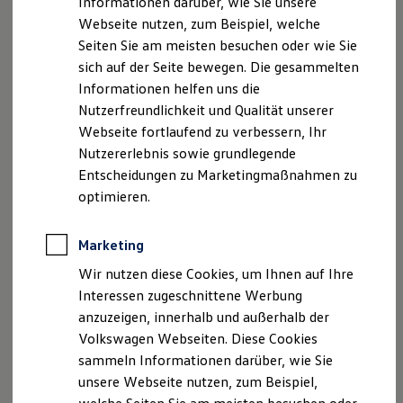
Informationen darüber, wie Sie unsere
Kfz-Versicherung für Nutzfahrzeuge
Webseite nutzen, zum Beispiel, welche
Restschuldversicherung
Impressum
Nutzungsbedingungen
Wartungsverträge
Seiten Sie am meisten besuchen oder wie Sie
Datenschutzerklärungen
Cookie-Richtlinie
Besitzer & Service
sich auf der Seite bewegen. Die gesammelten
Lizenzhinweise Dritter
Reparatur & Service
Informationen helfen uns die
Sommer-Special
Angaben zum Digital Service Act (DSA)
EU Data Act
Reparatur, Pflege & Inspektion
Nutzerfreundlichkeit und Qualität unserer
Produktsicherheitsinformationen
Rückrufe
Vorschriften
Servicetermin anfragen
Webseite fortlaufend zu verbessern, Ihr
Kontakt
Händlersuche
Newsletter
Service-Vorteile bei Volkswagen Nutzfahrzeuge
Nutzererlebnis sowie grundlegende
ServicePlus
VERTRAG WIDERRUFEN
Economy Service
Entscheidungen zu Marketingmaßnahmen zu
Räder & Reifen Service
optimieren.
Ersatzfahrzeuge
Notdienst und Pannenhilfe
Disclaimer von Volkswagen AG
Software, Konnektivität & Apps
Marketing
California App
1.
Beim Erwerb eines Neufahrzeugs besteht die Möglichkeit, die
VW Connect für Ihren ID. Buzz
Wir nutzen diese Cookies, um Ihnen auf Ihre
mobilen Online-Dienste von
Volkswagen
für eine initiale,
VW Connect für Ihren Transporter/Caravelle
Interessen zugeschnittene Werbung
unentgeltlich angebotene Vertragslaufzeit zu nutzen.
VW Connect für Ihren Amarok
Ausgenommen davon ist das Dienstepaket VW Safe & Secure,
anzuzeigen, innerhalb und außerhalb der
VW Connect für andere Modelle
Connect Pro
für das aktuell keine initiale, unentgeltliche Vertragslaufzeit
Volkswagen Webseiten. Diese Cookies
Fleet Interface Data
vorgesehen ist. Voraussetzung für die Nutzung ist die
sammeln Informationen darüber, wie Sie
Multistop Pathfinder
Einrichtung eines gültigen
Volkswagen
ID Benutzerkontos
unsere Webseite nutzen, zum Beispiel,
Übersicht Software Updates
sowie die Anmeldung mit Benutzername und Passwort. Nach
Hilfreiches für Besitzer