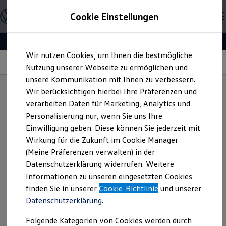
Modelle & Konfigurator
Cookie Einstellungen
Nutzfahrzeuge
Nutzfahrzeugkategorien entdecken
Modelle konfigurieren
Konfiguration laden
Zum
Zum
Modelle vergleichen
Wir nutzen Cookies, um Ihnen die bestmögliche
Hauptinhalt
Footer
Vorgängermodelle und Oldtimer
Spotify
springen
springen
Nutzung unserer Webseite zu ermöglichen und
Vorgängermodelle
Oldtimer
unsere Kommunikation mit Ihnen zu verbessern.
Bulli Historie
Wir berücksichtigen hierbei Ihre Präferenzen und
Branchenlösungen & Gewerbekunden
verarbeiten Daten für Marketing, Analytics und
Umbaulösungen und Hersteller finden
Tauchen Sie ein in die
Auf- und Umbauten entdecken & konfigurieren
Personalisierung nur, wenn Sie uns Ihre
Groß- und Sonderkunden
Einwilligung geben. Diese können Sie jederzeit mit
Großkunden
Welt von Spotify
Wirkung für die Zukunft im Cookie Manager
Kommunen & Behörden
Journalisten
(Meine Präferenzen verwalten) in der
Sportvereine
Datenschutzerklärung widerrufen. Weitere
Branchenlösungen
Mit der unentgeltlichen In-Car App Spotify können Sie nun
Informationen zu unseren eingesetzten Cookies
Bau & Handwerk
auch in Ihrem Fahrzeug Millionen von Songs und Podcasts
Gewerbliche Personenbeförderung
finden Sie in unserer
Cookie-Richtlinie
und unserer
hören. Finden Sie Ihre neue Lieblingsmusik, Ihr neues
Service & mobile Werkstätten
Datenschutzerklärung
.
Kurier, Logistik & Handel
Lieblingsalbum, Ihre Lieblingsplaylist oder Ihren
Kühlfahrzeuge
Lieblingspodcast. Spotify stellt die Dienste in eigener
Folgende Kategorien von Cookies werden durch
Feuerwehr