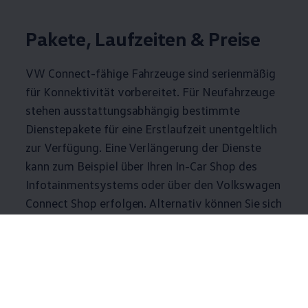
Pakete, Laufzeiten & Preise
VW Connect-fähige Fahrzeuge sind serienmäßig
für Konnektivität vorbereitet. Für Neufahrzeuge
stehen ausstattungsabhängig bestimmte
Dienstepakete für eine Erstlaufzeit unentgeltlich
zur Verfügung. Eine Verlängerung der Dienste
kann zum Beispiel über Ihren In-Car Shop des
Infotainmentsystems oder über den
Volkswagen
Connect Shop erfolgen. Alternativ können Sie sich
ebenso vor Ort bei Ihrem
Volkswagen
Partner
beraten lassen.
1-2
/
2