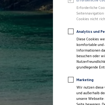
Erforderliche Co
Rettungsdienste
ONE Business ID Vorteile
Erforderliche Coo
Fahrzeugsuche & Marktplatz
Seitennavigation 
Fahrzeugsuche
Cookies nicht rich
Fahrzeuge online kaufen
Digitaler Marktplatz
Kauf & Finanzierung
Analytics und Pe
Online-Fahrzeugbewertung
Aktionen & Angebote
Diese Cookies we
E-Auto-Förderung
Für Privatkunden
komfortable und 
Für Gewerbekunden
Informationen dar
Profi Paket
besuchen oder wie
TopDeal
Gebrauchtwagen
Nutzerfreundlichk
ProfiPartner für Gebrauchtwagen
grundlegende Ent
Zertifizierte Gebrauchtwagen
Finanzierung
Für Privatkunden
Marketing
Für Gewerbekunden
Leasing
Wir nutzen diese 
Für Privatkunden
und außerhalb de
Für Gewerbekunden
unsere Webseite n
Versicherungen & Garantien
Garantien
Seite bewegen. De