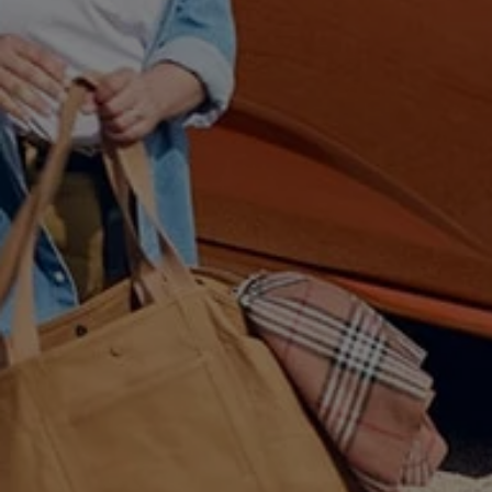
Bulli Magazin
Fahrzeugabholung ab Werk
Uptime