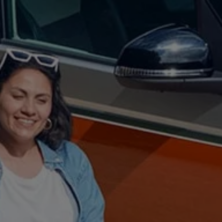
Autonomes Fahren
Mehr zum ID. Buzz
Online Beratung
California Welt
California Club
California Magazin & Ratgeber
Vanlife
Ratgeber
Routen & Reisen
California Reisen & Erlebnisse
California App
California Lifestyle & Zubehör
Übernachten im California
Marke
Unternehmen
Karriere
Karriere im Unternehmen
Karriere im Autohaus
Nachhaltigkeit
Kunden
Gesellschaft
Natur
Events
Rückblick VW Bus Festival 2023
75 Jahre Bulli Jubiläum