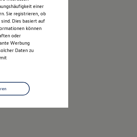
ungshäufigkeit einer
. Sie registrieren, ob
ind. Dies basiert auf
Informationen können
aften oder
evante Werbung
solcher Daten zu
 mit
eren