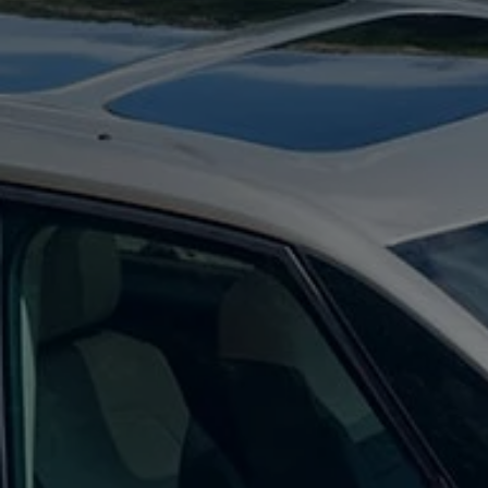
Digitales Bordbuch
Fahrerassistenz- und Sicherheitssysteme
Kontrollleuchten
Kurzfahrprofile und Ölverdünnung
Batterieverordnung
XTL-Dieselkraftstoff
Ersatzteile und Betriebsflüssigkeiten
Original Zubehör und Lifestyle Produkte
myVolkswagen
myVolkswagen Business
Elektrisch & Autonom
Elektro - & Hybridfahrzeuge
Unser Ansatz
Klimafreundlicher Strom
Reichweite & Ladelösungen
Reichweitensimulator
Ladezeitensimulator
Ladelösungen für Privatkunden
Ladelösungen für Gewerbekunden
Wallbox und Ladekabel
Bidirektionales Laden
Förderung & Kosten der Elektrofahrzeuge
Fördermöglichkeiten für Privatkunden
Fördermöglichkeiten für Gewerbekunden
Kostensimulator