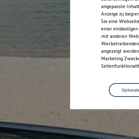
Kfz-Versicherung für Nutzfahrzeuge
angepasste Inhalt
Restschuldversicherung
Anzeige zu begren
Wartungsverträge
Besitzer & Service
Sie eine Webseite
Reparatur & Service
einer eindeutigen
Sommer-Special
mit anderen Webse
Reparatur, Pflege & Inspektion
Servicetermin anfragen
Werbetreibenden,
Service-Vorteile bei Volkswagen Nutzfahrzeuge
angezeigt werden 
ServicePlus
Marketing Zwecken
Economy Service
Räder & Reifen Service
Seitenfunktionali
Ersatzfahrzeuge
Notdienst und Pannenhilfe
Software, Konnektivität & Apps
California App
Optional
VW Connect für Ihren ID. Buzz
VW Connect für Ihren Transporter/Caravelle
VW Connect für Ihren Amarok
VW Connect für andere Modelle
Connect Pro
Fleet Interface Data
Multistop Pathfinder
Übersicht Software Updates
Hilfreiches für Besitzer