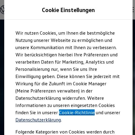
Modelle & Konfigurator
Cookie Einstellungen
Nutzfahrzeuge
Nutzfahrzeugkategorien entdecken
Modelle konfigurieren
Konfiguration laden
Zum
Zum
Modelle vergleichen
Wir nutzen Cookies, um Ihnen die bestmögliche
Hauptinhalt
Footer
Vorgängermodelle und Oldtimer
springen
springen
Nutzung unserer Webseite zu ermöglichen und
Vorgängermodelle
Oldtimer
unsere Kommunikation mit Ihnen zu verbessern.
Bulli Historie
Wir berücksichtigen hierbei Ihre Präferenzen und
Branchenlösungen & Gewerbekunden
verarbeiten Daten für Marketing, Analytics und
Umbaulösungen und Hersteller finden
Auf- und Umbauten entdecken & konfigurieren
Personalisierung nur, wenn Sie uns Ihre
Groß- und Sonderkunden
Einwilligung geben. Diese können Sie jederzeit mit
Großkunden
Wirkung für die Zukunft im Cookie Manager
Kommunen & Behörden
Journalisten
(Meine Präferenzen verwalten) in der
Sportvereine
Datenschutzerklärung widerrufen. Weitere
Branchenlösungen
Informationen zu unseren eingesetzten Cookies
Bau & Handwerk
Gewerbliche Personenbeförderung
finden Sie in unserer
Cookie-Richtlinie
und unserer
Service & mobile Werkstätten
Datenschutzerklärung
.
Kurier, Logistik & Handel
Kühlfahrzeuge
Folgende Kategorien von Cookies werden durch
Feuerwehr