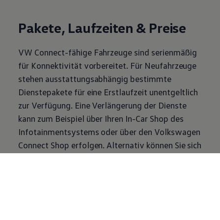
Pakete, Laufzeiten & Preise
VW Connect-fähige Fahrzeuge sind serienmäßig
für Konnektivität vorbereitet. Für Neufahrzeuge
stehen ausstattungsabhängig bestimmte
Dienstepakete für eine Erstlaufzeit unentgeltlich
zur Verfügung. Eine Verlängerung der Dienste
kann zum Beispiel über Ihren In-Car Shop des
Infotainmentsystems oder über den
Volkswagen
Connect Shop erfolgen. Alternativ können Sie sich
ebenso vor Ort bei Ihrem
Volkswagen
Partner
beraten lassen.
1-2
/
2