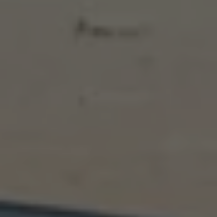
Bulli Magazin
Fahrzeugabholung ab Werk
Uptime