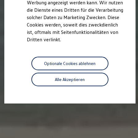
Werbung angezeigt werden kann. Wir nutzen
Autonomes Fahren
die Dienste eines Dritten für die Verarbeitung
Mehr zum ID. Buzz
Online Beratung
solcher Daten zu Marketing Zwecken. Diese
California Welt
Cookies werden, soweit dies zweckdienlich
California Club
ist, oftmals mit Seitenfunktionalitäten von
California Magazin & Ratgeber
Vanlife
Dritten verlinkt.
Ratgeber
Routen & Reisen
California Reisen & Erlebnisse
California App
Optionale Cookies ablehnen
California Lifestyle & Zubehör
Übernachten im California
Marke
Alle Akzeptieren
Unternehmen
Karriere
Karriere im Unternehmen
Karriere im Autohaus
Nachhaltigkeit
Kunden
Gesellschaft
Natur
Events
Rückblick VW Bus Festival 2023
75 Jahre Bulli Jubiläum