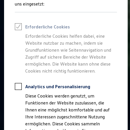
Rettungsdienste
uns eingesetzt:
ONE Business ID Vorteile
Fahrzeugsuche & Marktplatz
Fahrzeugsuche
Fahrzeuge online kaufen
Erforderliche Cookies
Digitaler Marktplatz
Kauf & Finanzierung
Erforderliche Cookies helfen dabei, eine
Online-Fahrzeugbewertung
Website nutzbar zu machen, indem sie
Aktionen & Angebote
E-Auto-Förderung
Grundfunktionen wie Seitennavigation und
Für Privatkunden
Zugriff auf sichere Bereiche der Website
Für Gewerbekunden
ermöglichen. Die Website kann ohne diese
Profi Paket
TopDeal
Cookies nicht richtig funktionieren.
Gebrauchtwagen
ProfiPartner für Gebrauchtwagen
Zertifizierte Gebrauchtwagen
Analytics und Personalisierung
Finanzierung
Diese Cookies werden genutzt, um
Für Privatkunden
Für Gewerbekunden
Funktionen der Website zuzulassen, die
Leasing
Ihnen eine möglichst komfortable und auf
Für Privatkunden
Ihre Interessen zugeschnittene Nutzung
Für Gewerbekunden
Versicherungen & Garantien
ermöglichen. Diese Cookies sammeln
Garantien