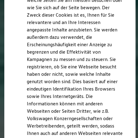
welche Seiten Sie am meisten besuchen oder
Digitales Bordbuch
wie Sie sich auf der Seite bewegen. Der
Fahrerassistenz- und Sicherheitssysteme
Zweck dieser Cookies ist es, Ihnen für Sie
Kontrollleuchten
Kurzfahrprofile und Ölverdünnung
relevantere und an Ihre Interessen
Batterieverordnung
angepasste Inhalte anzubieten. Sie werden
XTL-Dieselkraftstoff
außerdem dazu verwendet, die
Ersatzteile und Betriebsflüssigkeiten
Original Zubehör und Lifestyle Produkte
Erscheinungshäufigkeit einer Anzeige zu
myVolkswagen
begrenzen und die Effektivität von
myVolkswagen Business
Kampagnen zu messen und zu steuern. Sie
Elektrisch & Autonom
Elektro - & Hybridfahrzeuge
registrieren, ob Sie eine Webseite besucht
Unser Ansatz
haben oder nicht, sowie welche Inhalte
Klimafreundlicher Strom
genutzt worden sind. Dies basiert auf einer
Reichweite & Ladelösungen
Reichweitensimulator
eindeutigen Identifikation Ihres Browsers
Ladezeitensimulator
sowie Ihres Internetgeräts. Die
Ladelösungen für Privatkunden
Informationen können mit anderen
Ladelösungen für Gewerbekunden
Wallbox und Ladekabel
Webseiten oder Seiten Dritter, wie z.B.
Bidirektionales Laden
Volkswagen Konzerngesellschaften oder
Förderung & Kosten der Elektrofahrzeuge
Werbetreibenden, geteilt werden, sodass
Fördermöglichkeiten für Privatkunden
Fördermöglichkeiten für Gewerbekunden
Ihnen auch auf anderen Webseiten relevante
Kostensimulator