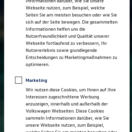
Informationen darüber, wie Sie unsere
Kfz-Versicherung für Nutzfahrzeuge
Webseite nutzen, zum Beispiel, welche
Restschuldversicherung
Wartungsverträge
Seiten Sie am meisten besuchen oder wie Sie
Besitzer & Service
sich auf der Seite bewegen. Die gesammelten
Reparatur & Service
Informationen helfen uns die
Sommer-Special
Reparatur, Pflege & Inspektion
Nutzerfreundlichkeit und Qualität unserer
Servicetermin anfragen
Webseite fortlaufend zu verbessern, Ihr
Service-Vorteile bei Volkswagen Nutzfahrzeuge
Nutzererlebnis sowie grundlegende
ServicePlus
Economy Service
Entscheidungen zu Marketingmaßnahmen zu
Räder & Reifen Service
optimieren.
Ersatzfahrzeuge
Notdienst und Pannenhilfe
Software, Konnektivität & Apps
Marketing
California App
VW Connect für Ihren ID. Buzz
Wir nutzen diese Cookies, um Ihnen auf Ihre
VW Connect für Ihren Transporter/Caravelle
Interessen zugeschnittene Werbung
VW Connect für Ihren Amarok
anzuzeigen, innerhalb und außerhalb der
VW Connect für andere Modelle
Connect Pro
Volkswagen Webseiten. Diese Cookies
Fleet Interface Data
sammeln Informationen darüber, wie Sie
Multistop Pathfinder
unsere Webseite nutzen, zum Beispiel,
Übersicht Software Updates
Hilfreiches für Besitzer