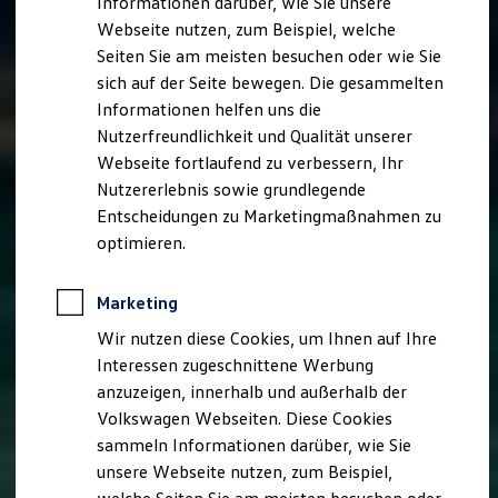
Informationen darüber, wie Sie unsere
Kfz-Versicherung für Nutzfahrzeuge
Webseite nutzen, zum Beispiel, welche
Restschuldversicherung
Wartungsverträge
Seiten Sie am meisten besuchen oder wie Sie
Besitzer & Service
sich auf der Seite bewegen. Die gesammelten
Reparatur & Service
Informationen helfen uns die
Sommer-Special
Reparatur, Pflege & Inspektion
Nutzerfreundlichkeit und Qualität unserer
Servicetermin anfragen
Webseite fortlaufend zu verbessern, Ihr
Service-Vorteile bei Volkswagen Nutzfahrzeuge
Nutzererlebnis sowie grundlegende
ServicePlus
Economy Service
Entscheidungen zu Marketingmaßnahmen zu
Räder & Reifen Service
optimieren.
Ersatzfahrzeuge
Notdienst und Pannenhilfe
Software, Konnektivität & Apps
Marketing
California App
VW Connect für Ihren ID. Buzz
Wir nutzen diese Cookies, um Ihnen auf Ihre
VW Connect für Ihren Transporter/Caravelle
Interessen zugeschnittene Werbung
VW Connect für Ihren Amarok
anzuzeigen, innerhalb und außerhalb der
VW Connect für andere Modelle
Connect Pro
Volkswagen Webseiten. Diese Cookies
Fleet Interface Data
sammeln Informationen darüber, wie Sie
Multistop Pathfinder
unsere Webseite nutzen, zum Beispiel,
Übersicht Software Updates
Hilfreiches für Besitzer