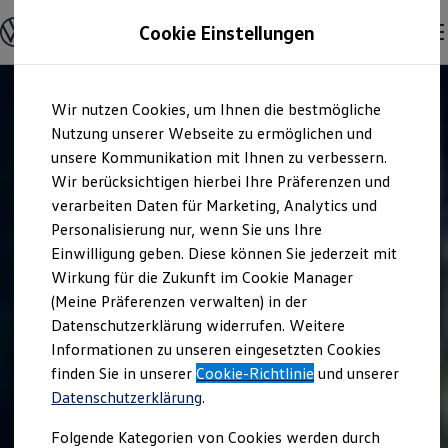
Modelle & Konfigurator
Cookie Einstellungen
Nutzfahrzeuge
Nutzfahrzeugkategorien entdecken
Modelle konfigurieren
Konfiguration laden
Zum
Zum
Modelle vergleichen
Wir nutzen Cookies, um Ihnen die bestmögliche
Hauptinhalt
Footer
Vorgängermodelle und Oldtimer
springen
springen
Nutzung unserer Webseite zu ermöglichen und
Vorgängermodelle
Oldtimer
unsere Kommunikation mit Ihnen zu verbessern.
Bulli Historie
Wir berücksichtigen hierbei Ihre Präferenzen und
Branchenlösungen & Gewerbekunden
verarbeiten Daten für Marketing, Analytics und
Umbaulösungen und Hersteller finden
Auf- und Umbauten entdecken & konfigurieren
Personalisierung nur, wenn Sie uns Ihre
Groß- und Sonderkunden
Einwilligung geben. Diese können Sie jederzeit mit
Großkunden
Wirkung für die Zukunft im Cookie Manager
Kommunen & Behörden
Journalisten
(Meine Präferenzen verwalten) in der
Sportvereine
Datenschutzerklärung widerrufen. Weitere
Branchenlösungen
Informationen zu unseren eingesetzten Cookies
Bau & Handwerk
Gewerbliche Personenbeförderung
finden Sie in unserer
Cookie-Richtlinie
und unserer
Service & mobile Werkstätten
Datenschutzerklärung
.
Kurier, Logistik & Handel
Kühlfahrzeuge
Folgende Kategorien von Cookies werden durch
Feuerwehr