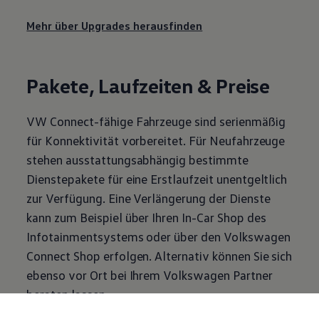
Mehr über Upgrades herausfinden
Pakete, Laufzeiten & Preise
VW Connect-fähige Fahrzeuge sind serienmäßig
für Konnektivität vorbereitet. Für Neufahrzeuge
stehen ausstattungsabhängig bestimmte
Dienstepakete für eine Erstlaufzeit unentgeltlich
zur Verfügung. Eine Verlängerung der Dienste
kann zum Beispiel über Ihren In-Car Shop des
Infotainmentsystems oder über den
Volkswagen
Connect Shop erfolgen. Alternativ können Sie sich
ebenso vor Ort bei Ihrem
Volkswagen
Partner
beraten lassen.