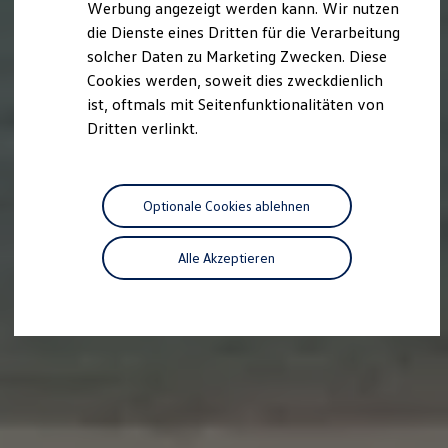
Werbung angezeigt werden kann. Wir nutzen
Autonomes Fahren
die Dienste eines Dritten für die Verarbeitung
Mehr zum ID. Buzz
Online Beratung
solcher Daten zu Marketing Zwecken. Diese
California Welt
Cookies werden, soweit dies zweckdienlich
California Club
ist, oftmals mit Seitenfunktionalitäten von
California Magazin & Ratgeber
Vanlife
Dritten verlinkt.
Ratgeber
Routen & Reisen
California Reisen & Erlebnisse
California App
Optionale Cookies ablehnen
California Lifestyle & Zubehör
Übernachten im California
Marke
Alle Akzeptieren
Unternehmen
Karriere
Karriere im Unternehmen
Karriere im Autohaus
Nachhaltigkeit
Kunden
Gesellschaft
Natur
Events
Rückblick VW Bus Festival 2023
75 Jahre Bulli Jubiläum