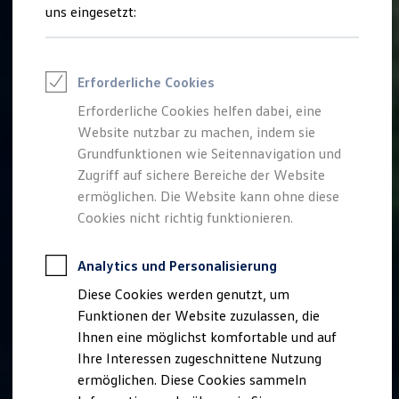
Rettungsdienste
uns eingesetzt:
ONE Business ID Vorteile
Fahrzeugsuche & Marktplatz
Fahrzeugsuche
Fahrzeuge online kaufen
Erforderliche Cookies
Digitaler Marktplatz
Kauf & Finanzierung
Erforderliche Cookies helfen dabei, eine
Online-Fahrzeugbewertung
Website nutzbar zu machen, indem sie
Aktionen & Angebote
E-Auto-Förderung
Grundfunktionen wie Seitennavigation und
Für Privatkunden
Zugriff auf sichere Bereiche der Website
Für Gewerbekunden
ermöglichen. Die Website kann ohne diese
Profi Paket
TopDeal
Cookies nicht richtig funktionieren.
Gebrauchtwagen
ProfiPartner für Gebrauchtwagen
Zertifizierte Gebrauchtwagen
Analytics und Personalisierung
Finanzierung
Diese Cookies werden genutzt, um
Für Privatkunden
Für Gewerbekunden
Funktionen der Website zuzulassen, die
Leasing
Ihnen eine möglichst komfortable und auf
Für Privatkunden
Ihre Interessen zugeschnittene Nutzung
Für Gewerbekunden
Versicherungen & Garantien
ermöglichen. Diese Cookies sammeln
Garantien