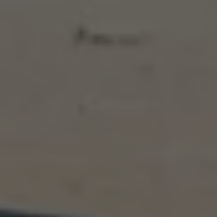
Bulli Magazin
Fahrzeugabholung ab Werk
Uptime