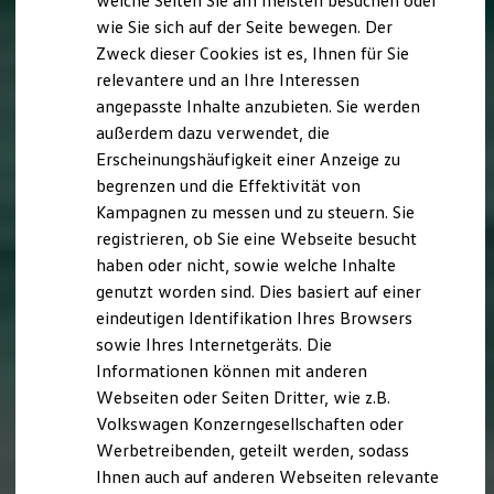
welche Seiten Sie am meisten besuchen oder
Digitales Bordbuch
wie Sie sich auf der Seite bewegen. Der
Fahrerassistenz- und Sicherheitssysteme
Zweck dieser Cookies ist es, Ihnen für Sie
Kontrollleuchten
Kurzfahrprofile und Ölverdünnung
relevantere und an Ihre Interessen
Batterieverordnung
angepasste Inhalte anzubieten. Sie werden
XTL-Dieselkraftstoff
außerdem dazu verwendet, die
Ersatzteile und Betriebsflüssigkeiten
Original Zubehör und Lifestyle Produkte
Erscheinungshäufigkeit einer Anzeige zu
myVolkswagen
begrenzen und die Effektivität von
myVolkswagen Business
Kampagnen zu messen und zu steuern. Sie
Elektrisch & Autonom
Elektro - & Hybridfahrzeuge
registrieren, ob Sie eine Webseite besucht
Unser Ansatz
haben oder nicht, sowie welche Inhalte
Klimafreundlicher Strom
genutzt worden sind. Dies basiert auf einer
Reichweite & Ladelösungen
Reichweitensimulator
eindeutigen Identifikation Ihres Browsers
Ladezeitensimulator
sowie Ihres Internetgeräts. Die
Ladelösungen für Privatkunden
Informationen können mit anderen
Ladelösungen für Gewerbekunden
Wallbox und Ladekabel
Webseiten oder Seiten Dritter, wie z.B.
Bidirektionales Laden
Volkswagen Konzerngesellschaften oder
Förderung & Kosten der Elektrofahrzeuge
Werbetreibenden, geteilt werden, sodass
Fördermöglichkeiten für Privatkunden
Fördermöglichkeiten für Gewerbekunden
Ihnen auch auf anderen Webseiten relevante
Kostensimulator