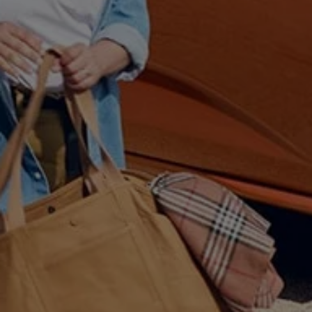
Bulli Magazin
Fahrzeugabholung ab Werk
Uptime