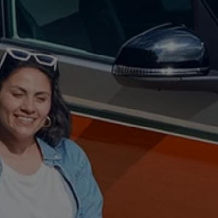
Autonomes Fahren
Mehr zum ID. Buzz
Online Beratung
California Welt
California Club
California Magazin & Ratgeber
Vanlife
Ratgeber
Routen & Reisen
California Reisen & Erlebnisse
California App
California Lifestyle & Zubehör
Übernachten im California
Marke
Unternehmen
Karriere
Karriere im Unternehmen
Karriere im Autohaus
Nachhaltigkeit
Kunden
Gesellschaft
Natur
Events
Rückblick VW Bus Festival 2023
75 Jahre Bulli Jubiläum