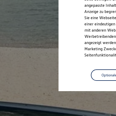
Kfz-Versicherung für Nutzfahrzeuge
angepasste Inhalt
Restschuldversicherung
Anzeige zu begren
Wartungsverträge
Besitzer & Service
Sie eine Webseite
Reparatur & Service
einer eindeutigen
Sommer-Special
mit anderen Webse
Reparatur, Pflege & Inspektion
Servicetermin anfragen
Werbetreibenden,
Service-Vorteile bei Volkswagen Nutzfahrzeuge
angezeigt werden 
ServicePlus
Marketing Zwecken
Economy Service
Räder & Reifen Service
Seitenfunktionali
Ersatzfahrzeuge
Notdienst und Pannenhilfe
Software, Konnektivität & Apps
California App
Optional
VW Connect für Ihren ID. Buzz
VW Connect für Ihren Transporter/Caravelle
VW Connect für Ihren Amarok
VW Connect für andere Modelle
Connect Pro
Fleet Interface Data
Multistop Pathfinder
Übersicht Software Updates
Hilfreiches für Besitzer