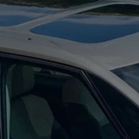
Digitales Bordbuch
Fahrerassistenz- und Sicherheitssysteme
Kontrollleuchten
Kurzfahrprofile und Ölverdünnung
Batterieverordnung
XTL-Dieselkraftstoff
Ersatzteile und Betriebsflüssigkeiten
Original Zubehör und Lifestyle Produkte
myVolkswagen
myVolkswagen Business
Elektrisch & Autonom
Elektro - & Hybridfahrzeuge
Unser Ansatz
Klimafreundlicher Strom
Reichweite & Ladelösungen
Reichweitensimulator
Ladezeitensimulator
Ladelösungen für Privatkunden
Ladelösungen für Gewerbekunden
Wallbox und Ladekabel
Bidirektionales Laden
Förderung & Kosten der Elektrofahrzeuge
Fördermöglichkeiten für Privatkunden
Fördermöglichkeiten für Gewerbekunden
Kostensimulator