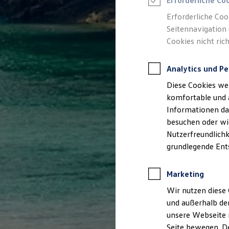
Erforderliche Co
Rettungsdienste
ONE Business ID Vorteile
Erforderliche Coo
Fahrzeugsuche & Marktplatz
Seitennavigation 
Fahrzeugsuche
Cookies nicht rich
Fahrzeuge online kaufen
Digitaler Marktplatz
Kauf & Finanzierung
Analytics und Pe
Online-Fahrzeugbewertung
Aktionen & Angebote
Diese Cookies we
E-Auto-Förderung
Für Privatkunden
komfortable und 
Für Gewerbekunden
Informationen dar
Profi Paket
besuchen oder wie
TopDeal
Gebrauchtwagen
Nutzerfreundlichk
ProfiPartner für Gebrauchtwagen
grundlegende Ent
Zertifizierte Gebrauchtwagen
Finanzierung
Für Privatkunden
Marketing
Für Gewerbekunden
Leasing
Wir nutzen diese 
Für Privatkunden
und außerhalb de
Für Gewerbekunden
unsere Webseite n
Versicherungen & Garantien
Garantien
Seite bewegen. De