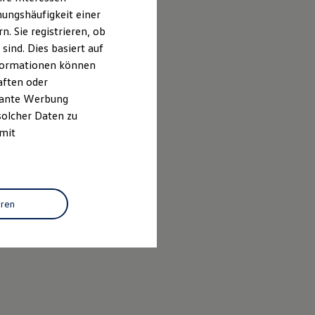
ungshäufigkeit einer
. Sie registrieren, ob
ind. Dies basiert auf
Informationen können
aften oder
evante Werbung
solcher Daten zu
 mit
eren