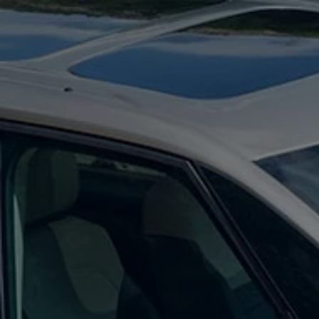
Hilfreiches für Besitzer
Digitales Bordbuch
Fahrerassistenz- und Sicherheitssysteme
Kontrollleuchten
Kurzfahrprofile und Ölverdünnung
Batterieverordnung
XTL-Dieselkraftstoff
Ersatzteile und Betriebsflüssigkeiten
Original Zubehör und Lifestyle Produkte
myVolkswagen
myVolkswagen Business
Elektrisch & Autonom
Elektro - & Hybridfahrzeuge
Unser Ansatz
Klimafreundlicher Strom
Reichweite & Ladelösungen
Reichweitensimulator
Ladezeitensimulator
Ladelösungen für Privatkunden
Ladelösungen für Gewerbekunden
Wallbox und Ladekabel
Bidirektionales Laden
Förderung & Kosten der Elektrofahrzeuge
Fördermöglichkeiten für Privatkunden
Fördermöglichkeiten für Gewerbekunden