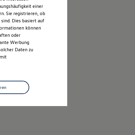
ungshäufigkeit einer
. Sie registrieren, ob
ind. Dies basiert auf
Informationen können
aften oder
evante Werbung
solcher Daten zu
 mit
eren