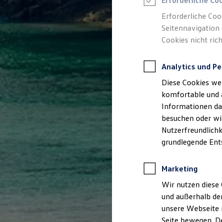
Erforderliche Co
Feuerwehr
Rettungsdienste
Erforderliche Coo
ONE Business ID Vorteile
Seitennavigation 
Fahrzeugsuche & Marktplatz
Cookies nicht rich
Fahrzeugsuche
Fahrzeuge online kaufen
Digitaler Marktplatz
Analytics und Pe
Kauf & Finanzierung
Online-Fahrzeugbewertung
Diese Cookies we
Aktionen & Angebote
E-Auto-Förderung
komfortable und 
Für Privatkunden
Informationen dar
Für Gewerbekunden
besuchen oder wie
Profi Paket
TopDeal
Nutzerfreundlichk
Gebrauchtwagen
grundlegende Ent
ProfiPartner für Gebrauchtwagen
Zertifizierte Gebrauchtwagen
Finanzierung
Marketing
Für Privatkunden
Für Gewerbekunden
Wir nutzen diese 
Leasing
und außerhalb de
Für Privatkunden
unsere Webseite n
Für Gewerbekunden
Versicherungen & Garantien
Seite bewegen. De