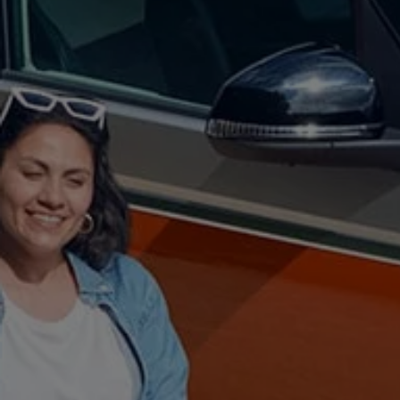
Kostensimulator
Autonomes Fahren
Mehr zum ID. Buzz
Online Beratung
California Welt
California Club
California Magazin & Ratgeber
Vanlife
Ratgeber
Routen & Reisen
California Reisen & Erlebnisse
California App
California Lifestyle & Zubehör
Übernachten im California
Marke
Unternehmen
Karriere
Karriere im Unternehmen
Karriere im Autohaus
Nachhaltigkeit
Kunden
Gesellschaft
Natur
Events
Rückblick VW Bus Festival 2023