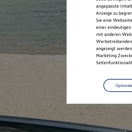
Garantien
angepasste Inhalt
Kfz-Versicherung für Nutzfahrzeuge
Anzeige zu begren
Restschuldversicherung
Wartungsverträge
Sie eine Webseite
Besitzer & Service
einer eindeutigen
Reparatur & Service
mit anderen Webse
Sommer-Special
Reparatur, Pflege & Inspektion
Werbetreibenden,
Servicetermin anfragen
angezeigt werden 
Service-Vorteile bei Volkswagen Nutzfahrzeuge
Marketing Zwecken
ServicePlus
Economy Service
Seitenfunktionali
Räder & Reifen Service
Ersatzfahrzeuge
Notdienst und Pannenhilfe
Software, Konnektivität & Apps
Optional
California App
VW Connect für Ihren ID. Buzz
VW Connect für Ihren Transporter/Caravelle
VW Connect für Ihren Amarok
VW Connect für andere Modelle
Connect Pro
Fleet Interface Data
Multistop Pathfinder
Übersicht Software Updates