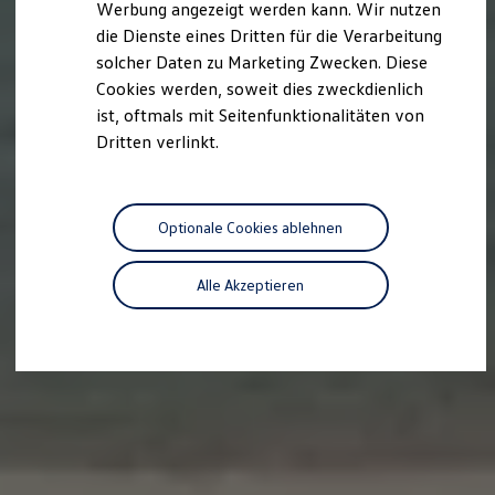
Werbung angezeigt werden kann. Wir nutzen
Autonomes Fahren
die Dienste eines Dritten für die Verarbeitung
Mehr zum ID. Buzz
Online Beratung
solcher Daten zu Marketing Zwecken. Diese
California Welt
Cookies werden, soweit dies zweckdienlich
California Club
ist, oftmals mit Seitenfunktionalitäten von
California Magazin & Ratgeber
Vanlife
Dritten verlinkt.
Ratgeber
Routen & Reisen
California Reisen & Erlebnisse
California App
Optionale Cookies ablehnen
California Lifestyle & Zubehör
Übernachten im California
Marke
Alle Akzeptieren
Unternehmen
Karriere
Karriere im Unternehmen
Karriere im Autohaus
Nachhaltigkeit
Kunden
Gesellschaft
Natur
Events
Rückblick VW Bus Festival 2023
75 Jahre Bulli Jubiläum