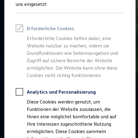
Rettungsdienste
uns eingesetzt:
ONE Business ID Vorteile
Fahrzeugsuche & Marktplatz
Fahrzeugsuche
Fahrzeuge online kaufen
Erforderliche Cookies
Digitaler Marktplatz
Kauf & Finanzierung
Erforderliche Cookies helfen dabei, eine
Online-Fahrzeugbewertung
Website nutzbar zu machen, indem sie
Aktionen & Angebote
E-Auto-Förderung
Grundfunktionen wie Seitennavigation und
Für Privatkunden
Zugriff auf sichere Bereiche der Website
Für Gewerbekunden
ermöglichen. Die Website kann ohne diese
Profi Paket
TopDeal
Cookies nicht richtig funktionieren.
Gebrauchtwagen
ProfiPartner für Gebrauchtwagen
Zertifizierte Gebrauchtwagen
Analytics und Personalisierung
Finanzierung
Diese Cookies werden genutzt, um
Für Privatkunden
Für Gewerbekunden
Funktionen der Website zuzulassen, die
Leasing
Ihnen eine möglichst komfortable und auf
Für Privatkunden
Ihre Interessen zugeschnittene Nutzung
Für Gewerbekunden
Versicherungen & Garantien
ermöglichen. Diese Cookies sammeln
Garantien