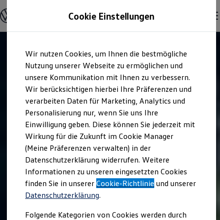
Modelle & Konfigurator
Cookie Einstellungen
Nutzfahrzeuge
Nutzfahrzeugkategorien entdecken
Modelle konfigurieren
Konfiguration laden
Zum
Zum
Modelle vergleichen
Wir nutzen Cookies, um Ihnen die bestmögliche
Hauptinhalt
Footer
Vorgängermodelle und Oldtimer
springen
springen
Nutzung unserer Webseite zu ermöglichen und
Vorgängermodelle
Oldtimer
unsere Kommunikation mit Ihnen zu verbessern.
Bulli Historie
Wir berücksichtigen hierbei Ihre Präferenzen und
Branchenlösungen & Gewerbekunden
verarbeiten Daten für Marketing, Analytics und
Umbaulösungen und Hersteller finden
Auf- und Umbauten entdecken & konfigurieren
Personalisierung nur, wenn Sie uns Ihre
Groß- und Sonderkunden
Einwilligung geben. Diese können Sie jederzeit mit
Großkunden
Wirkung für die Zukunft im Cookie Manager
Kommunen & Behörden
Journalisten
(Meine Präferenzen verwalten) in der
Sportvereine
Datenschutzerklärung widerrufen. Weitere
Branchenlösungen
Informationen zu unseren eingesetzten Cookies
Bau & Handwerk
Gewerbliche Personenbeförderung
finden Sie in unserer
Cookie-Richtlinie
und unserer
Service & mobile Werkstätten
Datenschutzerklärung
.
Kurier, Logistik & Handel
Kühlfahrzeuge
Folgende Kategorien von Cookies werden durch
Feuerwehr