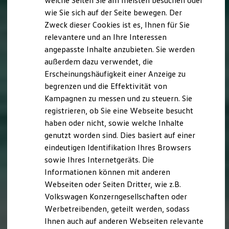
welche Seiten Sie am meisten besuchen oder
Digitales Bordbuch
wie Sie sich auf der Seite bewegen. Der
Fahrerassistenz- und Sicherheitssysteme
Zweck dieser Cookies ist es, Ihnen für Sie
Kontrollleuchten
Kurzfahrprofile und Ölverdünnung
relevantere und an Ihre Interessen
Batterieverordnung
angepasste Inhalte anzubieten. Sie werden
XTL-Dieselkraftstoff
außerdem dazu verwendet, die
Ersatzteile und Betriebsflüssigkeiten
Original Zubehör und Lifestyle Produkte
Erscheinungshäufigkeit einer Anzeige zu
myVolkswagen
begrenzen und die Effektivität von
myVolkswagen Business
Kampagnen zu messen und zu steuern. Sie
Elektrisch & Autonom
Elektro - & Hybridfahrzeuge
registrieren, ob Sie eine Webseite besucht
Unser Ansatz
haben oder nicht, sowie welche Inhalte
Klimafreundlicher Strom
genutzt worden sind. Dies basiert auf einer
Reichweite & Ladelösungen
Reichweitensimulator
eindeutigen Identifikation Ihres Browsers
Ladezeitensimulator
sowie Ihres Internetgeräts. Die
Ladelösungen für Privatkunden
Informationen können mit anderen
Ladelösungen für Gewerbekunden
Wallbox und Ladekabel
Webseiten oder Seiten Dritter, wie z.B.
Bidirektionales Laden
Volkswagen Konzerngesellschaften oder
Förderung & Kosten der Elektrofahrzeuge
Werbetreibenden, geteilt werden, sodass
Fördermöglichkeiten für Privatkunden
Fördermöglichkeiten für Gewerbekunden
Ihnen auch auf anderen Webseiten relevante
Kostensimulator