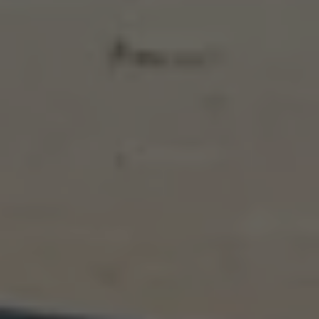
Bulli Magazin
Fahrzeugabholung ab Werk
Uptime