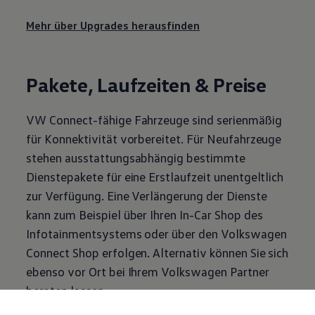
Mehr über Upgrades herausfinden
Pakete, Laufzeiten & Preise
VW Connect-fähige Fahrzeuge sind serienmäßig
für Konnektivität vorbereitet. Für Neufahrzeuge
stehen ausstattungsabhängig bestimmte
Dienstepakete für eine Erstlaufzeit unentgeltlich
zur Verfügung. Eine Verlängerung der Dienste
kann zum Beispiel über Ihren In-Car Shop des
Infotainmentsystems oder über den
Volkswagen
Connect Shop erfolgen. Alternativ können Sie sich
ebenso vor Ort bei Ihrem
Volkswagen
Partner
beraten lassen.