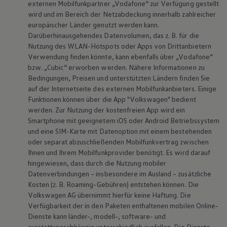
Entertainment.
externen Mobilfunkpartner „Vodafone“ zur Verfügung gestellt
wird und im Bereich der Netzabdeckung innerhalb zahlreicher
europäischer Länder genutzt werden kann.
Für die Nutzung dieser Dienste ist ein separater
Darüberhinausgehendes Datenvolumen, das
z. B.
für die
VW Connect Plus Vertrag mit der
Volkswagen
Nutzung des WLAN-Hotspots oder Apps von Drittanbietern
1
AG online abzuschließen.
Verwendung finden könnte, kann ebenfalls über „Vodafone“
bzw. „Cubic“ erworben werden. Nähere Informationen zu
Bedingungen, Preisen und unterstützten Ländern finden Sie
Bitte beachten Sie, dass die uneingeschränkte
auf der Internetseite des externen Mobilfunkanbieters. Einige
Verfügbarkeit der Online-Dienste von weiteren
Funktionen können über die App
"
Volkswagen
" bedient
Vorbedingungen wie der gewählten Nutzerrolle,
werden. Zur Nutzung der kostenfreien App wird ein
den Einstellungen in der Diensteverwaltung oder
Smartphone mit geeignetem iOS oder Android Betriebssystem
und eine SIM-Karte mit Datenoption mit einem bestehenden
den Privatsphäre-Einstellungen in Ihrem
oder separat abzuschließenden Mobilfunkvertrag zwischen
Fahrzeug abhängig sein kann.
Ihnen und Ihrem Mobilfunkprovider benötigt. Es wird darauf
hingewiesen, dass durch die Nutzung mobiler
14 von 14 Details
Datenverbindungen – insbesondere im Ausland – zusätzliche
Alle (14)
Navigation (3)
Komfort (3)
Entertain
Kosten
(
z. B.
Roaming-Gebühren) entstehen können. Die
14 von 14
Details
Volkswagen
AG übernimmt hierfür keine Haftung. Die
Verfügbarkeit der in den Paketen enthaltenen mobilen Online-
Dienste kann länder-, modell-, software- und
ausstattungsabhängig unterschiedlich ausfallen. Die Dienste