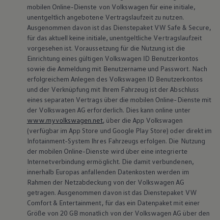
mobilen Online-Dienste von
Volkswagen
für eine initiale,
Mehr zu
Fahrdaten
Me
unentgeltlich angebotene Vertragslaufzeit zu nutzen.
Ausgenommen davon ist das Dienstepaket VW Safe & Secure,
für das aktuell keine initiale, unentgeltliche Vertragslaufzeit
vorgesehen ist. Voraussetzung für die Nutzung ist die
Einrichtung eines gültigen
Volkswagen
ID Benutzerkontos
sowie die Anmeldung mit Benutzername und Passwort. Nach
VW Connect Plus
erfolgreichem Anlegen des
Volkswagen
ID Benutzerkontos
und der Verknüpfung mit Ihrem Fahrzeug ist der Abschluss
eines separaten Vertrags über die mobilen Online-Dienste mit
Die gesamte Welt der digitalen Dienste von
der
Volkswagen
AG erforderlich. Dies kann online unter
Volkswagen
Nutzfahrzeuge
bringt Konnektivität
www.myvolkswagen.net
, über die App
Volkswagen
auf ein neues Level: Mit Ihrer
Volkswagen
ID und
(verfügbar im App Store und Google Play Store) oder direkt im
Infotainment-System Ihres Fahrzeugs erfolgen. Die Nutzung
der Aktivierung von „VW Connect Plus“ stehen
der mobilen Online-Dienste wird über eine integrierte
Ihnen zusätzliche smarte Funktionen zur
Internetverbindung ermöglicht. Die damit verbundenen,
Verfügung: von intelligenter Navigation mit
innerhalb Europas anfallenden Datenkosten werden im
Rahmen der Netzabdeckung von der
Volkswagen
AG
Echtzeit-Informationen über Medien-Streaming
getragen. Ausgenommen davon ist das Dienstepaket VW
und Webradio bis zur automatischen
Comfort & Entertainment, für das ein Datenpaket mit einer
Parkplatzsuche. Für noch mehr Komfort und
Größe von 20 GB monatlich von der
Volkswagen
AG über den