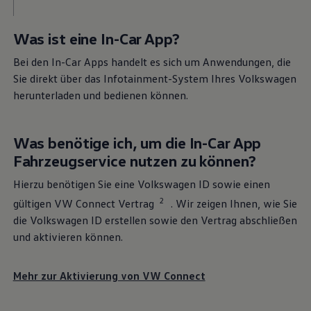
Ihnen zur Verfügung stehen und welche Voraussetzungen
erfüllt sein müssen.
Was ist eine In-Car App?
Weitere Informationen zu Ihren verfügbaren Diensten
Bei den In-Car Apps handelt es sich um Anwendungen, die
erhalten Sie im Kundenportal
myVolkswagen
oder in Ihrer
Sie direkt über das Infotainment-System Ihres
Volkswagen
Volkswagen
App.
herunterladen und bedienen können.
Finden Sie hier die Voraussetzungen und zusätzliche Details
der einzelnen Dienste für Ihr Fahrzeug:
Was benötige ich, um die In-Car App
Fahrzeugservice nutzen zu können?
Verfügbarkeit prüfen
Hierzu benötigen Sie eine
Volkswagen
ID sowie einen
2
gültigen VW Connect Vertrag
. Wir zeigen Ihnen, wie Sie
Startseite
Besitzer & Service
Software, Konnektivität & Apps
die
Volkswagen
ID erstellen sowie den Vertrag abschließen
VW Connect für andere Modelle
Alle Dienste
und aktivieren können.
Mehr zur Aktivierung von VW Connect
Basisfunktionen