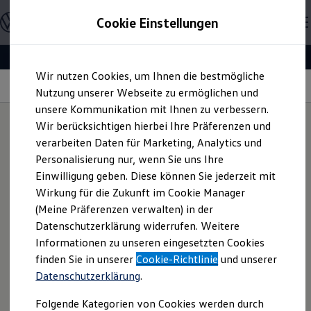
Modelle & Konfigurator
Cookie Einstellungen
Nutzfahrzeuge
Nutzfahrzeugkategorien entdecken
Modelle konfigurieren
Konfiguration laden
Zum
Zum
Modelle vergleichen
Wir nutzen Cookies, um Ihnen die bestmögliche
Hauptinhalt
Footer
Vorgängermodelle und Oldtimer
Fahrzeugservice
springen
springen
Nutzung unserer Webseite zu ermöglichen und
Vorgängermodelle
Oldtimer
unsere Kommunikation mit Ihnen zu verbessern.
Bulli Historie
Wir berücksichtigen hierbei Ihre Präferenzen und
Branchenlösungen & Gewerbekunden
verarbeiten Daten für Marketing, Analytics und
Umbaulösungen und Hersteller finden
In-Car App
Auf- und Umbauten entdecken & konfigurieren
Personalisierung nur, wenn Sie uns Ihre
Groß- und Sonderkunden
Einwilligung geben. Diese können Sie jederzeit mit
Großkunden
Fahrzeugservice
1
Wirkung für die Zukunft im Cookie Manager
Kommunen & Behörden
Journalisten
(Meine Präferenzen verwalten) in der
Sportvereine
Datenschutzerklärung widerrufen. Weitere
Branchenlösungen
Die In-Car App Fahrzeugservice unterstützt Sie dabei,
Informationen zu unseren eingesetzten Cookies
Bau & Handwerk
Wartungen, Inspektionsintervalle sowie
Gewerbliche Personenbeförderung
finden Sie in unserer
Cookie-Richtlinie
und unserer
Fahrzeugzustand im Blick zu behalten und
Service & mobile Werkstätten
Datenschutzerklärung
.
Kurier, Logistik & Handel
Servicetermine bequem aus dem Auto heraus zu
Menschen mit Behinderung
vereinbaren.
Folgende Kategorien von Cookies werden durch
Kühlfahrzeuge