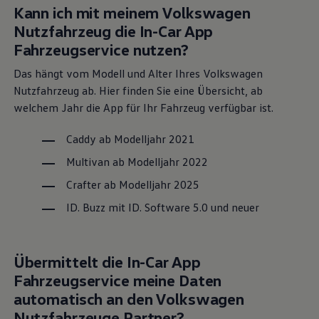
Kann ich mit meinem
Volkswagen
Grundlegende Funktionen, wie das gesetzlich
Nutzfahrzeug die In-Car App
vorgegebene Notrufsystem eCall und der
Fahrzeugservice nutzen?
WLAN-Hotspot stehen Ihnen ohne den Abschluss
eines separaten VW Connect Vertrages zur
Das hängt vom Modell und Alter Ihres
Volkswagen
Verfügung. Wenn Sie beispielsweise
Nutzfahrzeug ab. Hier finden Sie eine Übersicht, ab
welchem Jahr die App für Ihr Fahrzeug verfügbar ist.
ausgewählte personalisierte Funktionen im
Infotainment-System von einem Fahrzeug auf
Caddy
ab Modelljahr 2021
ein anderes übertragen wollen, benötigen Sie ein
Multivan
ab Modelljahr 2022
Ready 2 Discover, Discover Media oder Discover
Crafter
ab Modelljahr 2025
Pro Infotainment-System in Ihrem
Volkswagen
Nutzfahrzeug. Zudem benötigen Sie ein
ID. Buzz
mit ID. Software 5.0 und neuer
Volkswagen
ID Benutzerkonto und müssen sich
mit Benutzername und Passwort bei VW
Übermittelt die In-Car App
Connect anmelden.
Fahrzeugservice meine Daten
automatisch an den
Volkswagen
Nutzfahrzeuge
Partner?