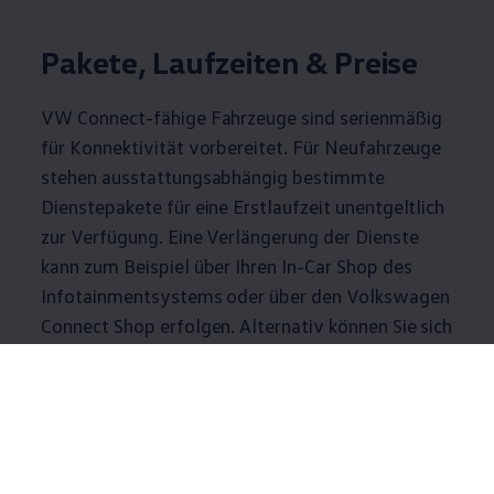
Pakete, Laufzeiten & Preise
VW Connect-fähige Fahrzeuge sind serienmäßig
für Konnektivität vorbereitet. Für Neufahrzeuge
stehen ausstattungsabhängig bestimmte
Dienstepakete für eine Erstlaufzeit unentgeltlich
zur Verfügung. Eine Verlängerung der Dienste
kann zum Beispiel über Ihren In-Car Shop des
Infotainmentsystems oder über den
Volkswagen
Connect Shop erfolgen. Alternativ können Sie sich
ebenso vor Ort bei Ihrem
Volkswagen
Partner
beraten lassen.
1-2
/
2