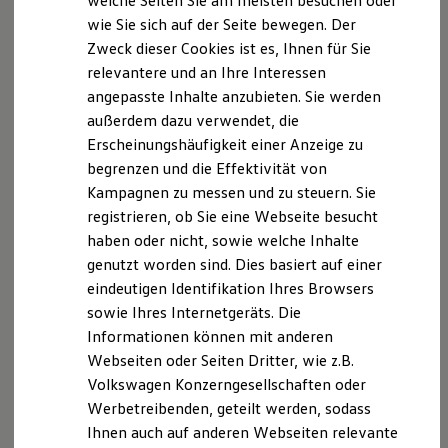
welche Seiten Sie am meisten besuchen oder
Hilfreiches für Besitzer
Verbindung setzt.
wie Sie sich auf der Seite bewegen. Der
Digitales Bordbuch
Zweck dieser Cookies ist es, Ihnen für Sie
Fahrerassistenz- und Sicherheitssysteme
Kontrollleuchten
relevantere und an Ihre Interessen
App downloaden
Kurzfahrprofile und Ölverdünnung
angepasste Inhalte anzubieten. Sie werden
Batterieverordnung
außerdem dazu verwendet, die
XTL-Dieselkraftstoff
Um die Funktionen der In-Car App nutzen zu können,
Ersatzteile und Betriebsflüssigkeiten
Erscheinungshäufigkeit einer Anzeige zu
brauchen Sie sich nur mit Ihrer
Volkswagen
ID im
Original Zubehör und Lifestyle Produkte
begrenzen und die Effektivität von
myVolkswagen
Infotainment-System Ihres
Volkswagen
Nutzfahrzeug
Kampagnen zu messen und zu steuern. Sie
myVolkswagen Business
anmelden. Je nach Modelljahr können Sie direkt auf die
Elektrisch & Autonom
registrieren, ob Sie eine Webseite besucht
2
Elektro - & Hybridfahrzeuge
vorinstallierte App zugreifen, wenn
VW Connect
haben oder nicht, sowie welche Inhalte
Unser Ansatz
aktiviert ist. Andernfalls können Sie diese im In-Car Shop
genutzt worden sind. Dies basiert auf einer
Klimafreundlicher Strom
kostenlos herunterladen. Oder Sie besuchen unseren
Reichweite & Ladelösungen
eindeutigen Identifikation Ihres Browsers
Reichweitensimulator
Volkswagen
Connect Shop – auch hier steht die App zum
sowie Ihres Internetgeräts. Die
Ladezeitensimulator
kostenlosen Download zur Verfügung.
Informationen können mit anderen
Ladelösungen für Privatkunden
Ladelösungen für Gewerbekunden
Webseiten oder Seiten Dritter, wie z.B.
Jetzt downloaden
Wallbox und Ladekabel
Volkswagen Konzerngesellschaften oder
Bidirektionales Laden
Werbetreibenden, geteilt werden, sodass
Förderung & Kosten der Elektrofahrzeuge
Ihre Vorteile
im
Fördermöglichkeiten für Privatkunden
Ihnen auch auf anderen Webseiten relevante
Fördermöglichkeiten für Gewerbekunden