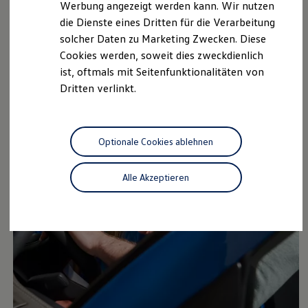
Werbung angezeigt werden kann. Wir nutzen
Kostensimulator
Überblick
die Dienste eines Dritten für die Verarbeitung
Autonomes Fahren
Mehr zum ID. Buzz
solcher Daten zu Marketing Zwecken. Diese
Online Beratung
Cookies werden, soweit dies zweckdienlich
California Welt
ist, oftmals mit Seitenfunktionalitäten von
California Club
California Magazin & Ratgeber
Dritten verlinkt.
Vanlife
Ratgeber
Routen & Reisen
California Reisen & Erlebnisse
Optionale Cookies ablehnen
California App
California Lifestyle & Zubehör
Übernachten im California
Alle Akzeptieren
Marke
Unternehmen
Karriere
Karriere im Unternehmen
Karriere im Autohaus
Nachhaltigkeit
Kunden
Gesellschaft
Natur
Events
Rückblick VW Bus Festival 2023