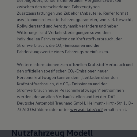
des Angebots, sondern dienen allein Vergleichszwecken
ab Modelljahr 2025
zwischen den verschiedenen Fahrzeugtypen.
Zusatzausstattungen und Zubehör (Anbauteile, Reifenformat
Fahrzeugservice
Nur für
Caddy
ab
usw.) können relevante Fahrzeugparameter, wie
z. B.
Gewicht,
Modelljahr 2021,
Multivan
Rollwiderstand und Aerodynamik verändern und neben
ab Modelljahr 2022 und
Witterungs- und Verkehrsbedingungen sowie dem
individuellen Fahrverhalten den Kraftstoffverbrauch, den
Crafter
ab Modelljahr
Stromverbrauch, die CO₂-Emissionen und die
2025
Fahrleistungswerte eines Fahrzeugs beeinflussen.
Mehr Informationen
Weitere Informationen zum offiziellen Kraftstoffverbrauch und
den offiziellen spezifischen CO₂-Emissionen neuer
Personenkraftwagen können dem „Leitfaden über den
Die Darstellung bildet das aktuelle Verkaufsprogramm
Kraftstoffverbrauch, die CO₂-Emissionen und den
ab.
Stromverbrauch neuer Personenkraftwagen“ entnommen
werden, der an allen Verkaufsstellen und bei der DAT
Deutsche Automobil Treuhand GmbH, Hellmuth-Hirth-Str. 1, D-
73760 Ostfildern oder unter
www.dat.de/co2
erhältlich ist.
Upgrades – Next Level für
Ihr
Volkswagen
Nutzfahrzeug Modell