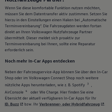
VW Connect
Wenn Sie diese komfortable Funktion nutzen möchten,
müssen Sie dem Datentransfer aktiv zustimmen. Setzen Sie
Mit VW Connect ist Ihr
Volkswagen
hierzu in den Einstellungen einen Haken bei „Automatische
Nutzfahrzeug für Konnektivität vorbereitet.
Terminvereinbarung“. Die Fahrzeugdaten werden fortan
Nach einmaliger Aktivierung können Sie
direkt an Ihren
Volkswagen
Nutzfahrzeuge
Partner
unentgeltlich zahlreiche, hilfreiche und
übermittelt. Dieser meldet sich proaktiv zur
innovative Online-Dienste nutzen. Für die
Terminvereinbarung bei Ihnen, sollte eine Reparatur
Nutzung dieser unentgeltlichen Dienste ist ein
erforderlich sein.
separater VW Connect Vertrag mit der
Noch mehr In-Car Apps entdecken
1
Volkswagen
AG online abzuschließen.
Neben der Fahrzeugservice-App können Sie über den In-Car
Bitte beachten Sie, dass die uneingeschränkte
Shop oder im
Volkswagen
Connect Shop noch weitere
Verfügbarkeit der Online-Dienste von weiteren
3
nützliche Apps herunterladen, wie
z. B.
Spotify
,
Vorbedingungen wie der gewählten Nutzerrolle,
4
AirConsole
oder We Charge. Hier finden Sie eine
den Einstellungen in der Diensteverwaltung oder
Übersicht der aktuell verfügbaren In-Car Apps für Ihr
den Privatsphäre-Einstellungen in Ihrem
ID. Buzz
bzw. Ihr
Verbrenner- oder Hybridfahrzeug
.
Fahrzeug abhängig sein kann.