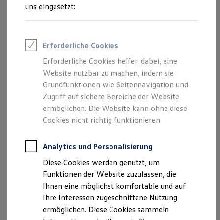
Feuerwehr
uns eingesetzt:
Vorteile
Rettungsdienste
ONE Business ID Vorteile
Mehr zu Vorteilen
Fahrzeugsuche & Marktplatz
Fahrzeugsuche
Erforderliche Cookies
Fahrzeuge online kaufen
Digitaler Marktplatz
Funktionen
Erforderliche Cookies helfen dabei, eine
Kauf & Finanzierung
Website nutzbar zu machen, indem sie
Online-Fahrzeugbewertung
Mehr zu Funktionen
Aktionen & Angebote
Grundfunktionen wie Seitennavigation und
E-Auto-Förderung
Zugriff auf sichere Bereiche der Website
Für Privatkunden
ermöglichen. Die Website kann ohne diese
Funktionsweise und FAQ
Für Gewerbekunden
Profi Paket
Cookies nicht richtig funktionieren.
TopDeal
Mehr zu Funktionsweise und FAQ
Gebrauchtwagen
ProfiPartner für Gebrauchtwagen
Analytics und Personalisierung
Zertifizierte Gebrauchtwagen
Diese Cookies werden genutzt, um
Finanzierung
Für Privatkunden
Funktionen der Website zuzulassen, die
Für Gewerbekunden
Ihnen eine möglichst komfortable und auf
Leasing
Ihre Interessen zugeschnittene Nutzung
Für Privatkunden
Für Gewerbekunden
ermöglichen. Diese Cookies sammeln
Versicherungen & Garantien