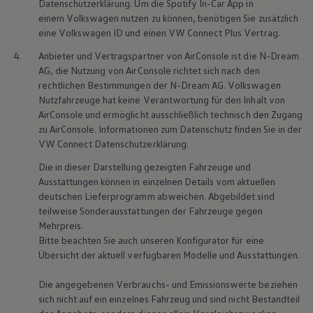
Datenschutzerklärung. Um die Spotify In-Car App in
1
/
1
einem
Volkswagen
nutzen zu können, benötigen Sie zusätzlich
eine
Volkswagen
ID und einen VW Connect Plus Vertrag.
In-Car App
techn. bzw.
4.
Anbieter und Vertragspartner von AirConsole ist die N-Dream
Software-
AG, die Nutzung von AirConsole richtet sich nach den
Voraussetzungen
rechtlichen Bestimmungen der N-Dream AG.
Volkswagen
Nutzfahrzeuge
hat keine Verantwortung für den Inhalt von
AirConsole und ermöglicht ausschließlich technisch den Zugang
Nur Fahrzeuge ab
4
AirConsole
zu AirConsole. Informationen zum Datenschutz finden Sie in der
Modelljahr 2025 und mit
VW Connect Datenschutzerklärung.
VW Connect Plus
Die in dieser Darstellung gezeigten Fahrzeuge und
Ausstattungen können in einzelnen Details vom aktuellen
Nur Fahrzeuge
5
Spotify
deutschen Lieferprogramm abweichen. Abgebildet sind
ab Modelljahr 2025 und
teilweise Sonderausstattungen der Fahrzeuge gegen
mit VW Connect Plus
Mehrpreis.
Bitte beachten Sie auch unseren Konfigurator für eine
Mehr Informationen
Übersicht der aktuell verfügbaren Modelle und Ausstattungen.
Die angegebenen Verbrauchs- und Emissionswerte beziehen
Neuer
California
und
6
California
App
sich nicht auf ein einzelnes Fahrzeug und sind nicht Bestandteil
Grand
California