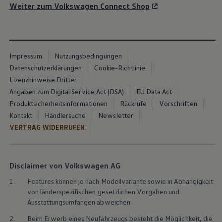
Weiter zum
Volkswagen
Connect Shop
7 von 7 Details
Alle (7)
Fahrzeug im Blick (4)
Komfort (1)
Siche
7 von 7
Details
Impressum
Nutzungsbedingungen
Datenschutzerklärungen
Cookie-Richtlinie
Lizenzhinweise Dritter
Angaben zum Digital Service Act (DSA)
EU Data Act
Produktsicherheitsinformationen
Rückrufe
Vorschriften
Kontakt
Händlersuche
Newsletter
VERTRAG WIDERRUFEN
Disclaimer von Volkswagen AG
1.
Features können je nach Modellvariante sowie in Abhängigkeit
von länderspezifischen gesetzlichen Vorgaben und
Ausstattungsumfängen abweichen.
2.
Beim Erwerb eines Neufahrzeugs besteht die Möglichkeit, die