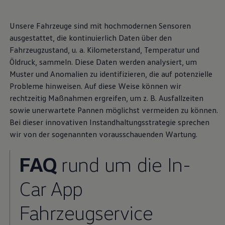
Unsere Fahrzeuge sind mit hochmodernen Sensoren
ausgestattet, die kontinuierlich Daten über den
Fahrzeugzustand, u. a. Kilometerstand, Temperatur und
Öldruck, sammeln. Diese Daten werden analysiert, um
Muster und Anomalien zu identifizieren, die auf potenzielle
Probleme hinweisen. Auf diese Weise können wir
Alle
VW Connect
rechtzeitig Maßnahmen ergreifen, um
z. B.
Ausfallzeiten
sowie unerwartete Pannen möglichst vermeiden zu können.
Dienste
und
Bei dieser innovativen Instandhaltungsstrategie sprechen
1
wir von der sogenannten vorausschauenden Wartung.
Voraussetzungen in
FAQ
rund um die In-
einer Übersicht
Car App
Jeder Held hat seine Helfer. Und mit den Diensten von VW
Fahrzeugservice
2
Connect oder zuvor We Connect
haben Sie gleich eine
ganze Reihe davon. Finden Sie heraus, welche Dienste