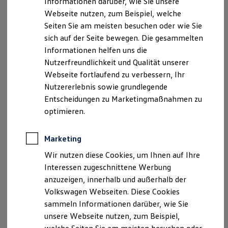
Informationen darüber, wie Sie unsere
Garantien
Webseite nutzen, zum Beispiel, welche
Kfz-Versicherung für Nutzfahrzeuge
Restschuldversicherung
Seiten Sie am meisten besuchen oder wie Sie
Wartungsverträge
sich auf der Seite bewegen. Die gesammelten
Besitzer & Service
Informationen helfen uns die
Reparatur & Service
Der smarte Weg zum
Sommer-Special
Nutzerfreundlichkeit und Qualität unserer
Reparatur, Pflege & Inspektion
Servicetermin
Webseite fortlaufend zu verbessern, Ihr
Servicetermin anfragen
Nutzererlebnis sowie grundlegende
Service-Vorteile bei Volkswagen Nutzfahrzeuge
Egal ob Reparatur, Wartung oder der nächste Ölwechsel: Mit
ServicePlus
Entscheidungen zu Marketingmaßnahmen zu
der In-Car App Fahrzeugservice behalten Sie den Überblick
Economy Service
optimieren.
über den Status Ihres
Volkswagen
Nutzfahrzeug. Dank
Räder & Reifen Service
Ersatzfahrzeuge
intelligenter Sensorik, die den Fahrzeugzustand
Notdienst und Pannenhilfe
Marketing
kontinuierlich analysiert, kann Ihr
Volkswagen
Software, Konnektivität & Apps
Nutzfahrzeug nun selbst erkennen, wann er zum Service
California App
Wir nutzen diese Cookies, um Ihnen auf Ihre
VW Connect für Ihren ID. Buzz
muss und Ihnen dafür automatisch eine Erinnerung
Interessen zugeschnittene Werbung
VW Connect für Ihren Transporter/Caravelle
schicken. So können Sie mit Ihrem
Volkswagen
anzuzeigen, innerhalb und außerhalb der
VW Connect für Ihren Amarok
Nutzfahrzeuge
Partner direkt einen Termin vereinbaren. Auf
VW Connect für andere Modelle
Volkswagen Webseiten. Diese Cookies
Connect Pro
Wunsch können die Fahrzeugdaten auch automatisch an
sammeln Informationen darüber, wie Sie
Fleet Interface Data
Ihren präferierten
Volkswagen
Nutzfahrzeuge
Partner
unsere Webseite nutzen, zum Beispiel,
Multistop Pathfinder
übermittelt werden, der sich im Bedarfsfall mit Ihnen in
Übersicht Software Updates