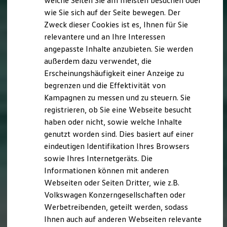
welche Seiten Sie am meisten besuchen oder
Digitales Bordbuch
wie Sie sich auf der Seite bewegen. Der
Fahrerassistenz- und Sicherheitssysteme
Zweck dieser Cookies ist es, Ihnen für Sie
Kontrollleuchten
Kurzfahrprofile und Ölverdünnung
relevantere und an Ihre Interessen
Batterieverordnung
angepasste Inhalte anzubieten. Sie werden
XTL-Dieselkraftstoff
außerdem dazu verwendet, die
Ersatzteile und Betriebsflüssigkeiten
Original Zubehör und Lifestyle Produkte
Erscheinungshäufigkeit einer Anzeige zu
myVolkswagen
begrenzen und die Effektivität von
myVolkswagen Business
Kampagnen zu messen und zu steuern. Sie
Elektrisch & Autonom
Elektro - & Hybridfahrzeuge
registrieren, ob Sie eine Webseite besucht
Unser Ansatz
haben oder nicht, sowie welche Inhalte
Klimafreundlicher Strom
genutzt worden sind. Dies basiert auf einer
Reichweite & Ladelösungen
Reichweitensimulator
eindeutigen Identifikation Ihres Browsers
Ladezeitensimulator
sowie Ihres Internetgeräts. Die
Ladelösungen für Privatkunden
Informationen können mit anderen
Ladelösungen für Gewerbekunden
Wallbox und Ladekabel
Webseiten oder Seiten Dritter, wie z.B.
Bidirektionales Laden
Volkswagen Konzerngesellschaften oder
Förderung & Kosten der Elektrofahrzeuge
Werbetreibenden, geteilt werden, sodass
Fördermöglichkeiten für Privatkunden
Fördermöglichkeiten für Gewerbekunden
Ihnen auch auf anderen Webseiten relevante
Kostensimulator