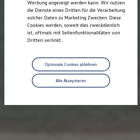
Werbung angezeigt werden kann. Wir nutzen
Autonomes Fahren
die Dienste eines Dritten für die Verarbeitung
Mehr zum ID. Buzz
Online Beratung
solcher Daten zu Marketing Zwecken. Diese
California Welt
Cookies werden, soweit dies zweckdienlich
California Club
ist, oftmals mit Seitenfunktionalitäten von
California Magazin & Ratgeber
Vanlife
Dritten verlinkt.
Ratgeber
Routen & Reisen
California Reisen & Erlebnisse
California App
Optionale Cookies ablehnen
California Lifestyle & Zubehör
Übernachten im California
Marke
Alle Akzeptieren
Unternehmen
Karriere
Karriere im Unternehmen
Karriere im Autohaus
Nachhaltigkeit
Kunden
Gesellschaft
Natur
Events
Rückblick VW Bus Festival 2023
75 Jahre Bulli Jubiläum