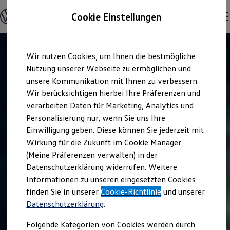
Modelle & Konfigurator
Cookie Einstellungen
Nutzfahrzeuge
Nutzfahrzeugkategorien entdecken
Modelle konfigurieren
Konfiguration laden
Zum
Zum
Modelle vergleichen
Wir nutzen Cookies, um Ihnen die bestmögliche
Hauptinhalt
Footer
Vorgängermodelle und Oldtimer
springen
springen
Nutzung unserer Webseite zu ermöglichen und
Vorgängermodelle
Oldtimer
unsere Kommunikation mit Ihnen zu verbessern.
Bulli Historie
Wir berücksichtigen hierbei Ihre Präferenzen und
Branchenlösungen & Gewerbekunden
verarbeiten Daten für Marketing, Analytics und
Umbaulösungen und Hersteller finden
Auf- und Umbauten entdecken & konfigurieren
Personalisierung nur, wenn Sie uns Ihre
Groß- und Sonderkunden
Einwilligung geben. Diese können Sie jederzeit mit
Großkunden
Wirkung für die Zukunft im Cookie Manager
Kommunen & Behörden
Journalisten
(Meine Präferenzen verwalten) in der
Sportvereine
Datenschutzerklärung widerrufen. Weitere
Branchenlösungen
Informationen zu unseren eingesetzten Cookies
Bau & Handwerk
Gewerbliche Personenbeförderung
finden Sie in unserer
Cookie-Richtlinie
und unserer
Service & mobile Werkstätten
Datenschutzerklärung
.
Kurier, Logistik & Handel
Kühlfahrzeuge
Folgende Kategorien von Cookies werden durch
Feuerwehr