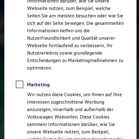
Informationen darüber, wie Sie unsere
Kfz-Versicherung für Nutzfahrzeuge
Webseite nutzen, zum Beispiel, welche
Restschuldversicherung
Wartungsverträge
Seiten Sie am meisten besuchen oder wie Sie
Besitzer & Service
sich auf der Seite bewegen. Die gesammelten
Reparatur & Service
Informationen helfen uns die
Sommer-Special
Reparatur, Pflege & Inspektion
Nutzerfreundlichkeit und Qualität unserer
Servicetermin anfragen
Webseite fortlaufend zu verbessern, Ihr
Service-Vorteile bei Volkswagen Nutzfahrzeuge
Nutzererlebnis sowie grundlegende
ServicePlus
Economy Service
Entscheidungen zu Marketingmaßnahmen zu
Räder & Reifen Service
optimieren.
Ersatzfahrzeuge
Notdienst und Pannenhilfe
Software, Konnektivität & Apps
Marketing
California App
VW Connect für Ihren ID. Buzz
Wir nutzen diese Cookies, um Ihnen auf Ihre
VW Connect für Ihren Transporter/Caravelle
Interessen zugeschnittene Werbung
VW Connect für Ihren Amarok
anzuzeigen, innerhalb und außerhalb der
VW Connect für andere Modelle
Connect Pro
Volkswagen Webseiten. Diese Cookies
Fleet Interface Data
sammeln Informationen darüber, wie Sie
Multistop Pathfinder
unsere Webseite nutzen, zum Beispiel,
Übersicht Software Updates
Hilfreiches für Besitzer