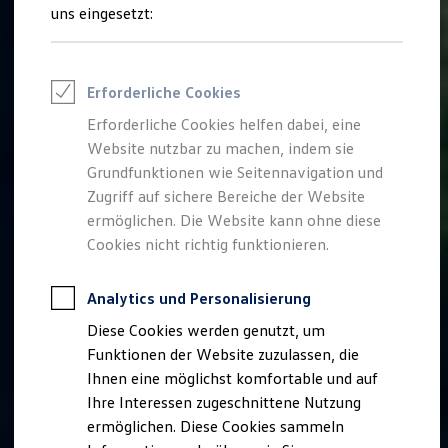
Rettungsdienste
uns eingesetzt:
ONE Business ID Vorteile
Fahrzeugsuche & Marktplatz
Fahrzeugsuche
Fahrzeuge online kaufen
Erforderliche Cookies
Digitaler Marktplatz
Kauf & Finanzierung
Erforderliche Cookies helfen dabei, eine
Online-Fahrzeugbewertung
Website nutzbar zu machen, indem sie
Aktionen & Angebote
E-Auto-Förderung
Grundfunktionen wie Seitennavigation und
Für Privatkunden
Zugriff auf sichere Bereiche der Website
Für Gewerbekunden
ermöglichen. Die Website kann ohne diese
Profi Paket
TopDeal
Cookies nicht richtig funktionieren.
Gebrauchtwagen
ProfiPartner für Gebrauchtwagen
Zertifizierte Gebrauchtwagen
Analytics und Personalisierung
Finanzierung
Diese Cookies werden genutzt, um
Für Privatkunden
Für Gewerbekunden
Funktionen der Website zuzulassen, die
Leasing
Ihnen eine möglichst komfortable und auf
Für Privatkunden
Ihre Interessen zugeschnittene Nutzung
Für Gewerbekunden
Versicherungen & Garantien
ermöglichen. Diese Cookies sammeln
Garantien