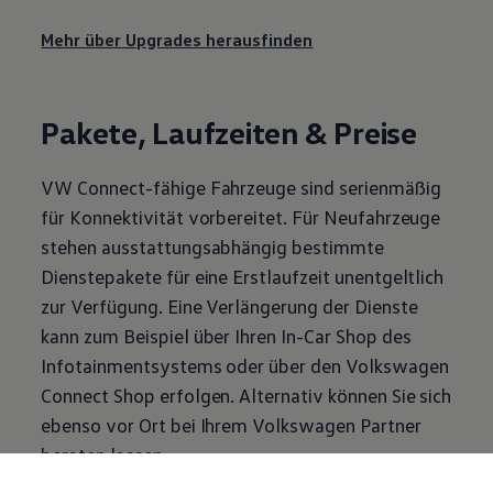
Mehr über Upgrades herausfinden
Pakete, Laufzeiten & Preise
VW Connect-fähige Fahrzeuge sind serienmäßig
für Konnektivität vorbereitet. Für Neufahrzeuge
stehen ausstattungsabhängig bestimmte
Dienstepakete für eine Erstlaufzeit unentgeltlich
zur Verfügung. Eine Verlängerung der Dienste
kann zum Beispiel über Ihren In-Car Shop des
Infotainmentsystems oder über den
Volkswagen
Connect Shop erfolgen. Alternativ können Sie sich
ebenso vor Ort bei Ihrem
Volkswagen
Partner
beraten lassen.