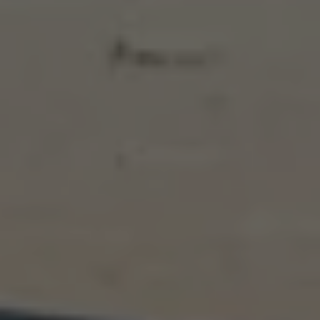
Bulli Magazin
Fahrzeugabholung ab Werk
Uptime