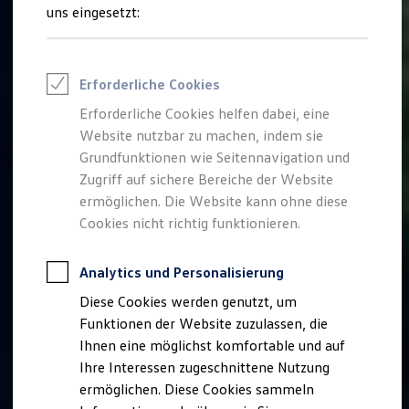
Rettungsdienste
uns eingesetzt:
ONE Business ID Vorteile
Fahrzeugsuche & Marktplatz
Fahrzeugsuche
Fahrzeuge online kaufen
Erforderliche Cookies
Digitaler Marktplatz
Kauf & Finanzierung
Erforderliche Cookies helfen dabei, eine
Online-Fahrzeugbewertung
Website nutzbar zu machen, indem sie
Aktionen & Angebote
E-Auto-Förderung
Grundfunktionen wie Seitennavigation und
Für Privatkunden
Zugriff auf sichere Bereiche der Website
Für Gewerbekunden
ermöglichen. Die Website kann ohne diese
Profi Paket
TopDeal
Cookies nicht richtig funktionieren.
Gebrauchtwagen
ProfiPartner für Gebrauchtwagen
Zertifizierte Gebrauchtwagen
Analytics und Personalisierung
Finanzierung
Diese Cookies werden genutzt, um
Für Privatkunden
Für Gewerbekunden
Funktionen der Website zuzulassen, die
Leasing
Ihnen eine möglichst komfortable und auf
Für Privatkunden
Ihre Interessen zugeschnittene Nutzung
Für Gewerbekunden
Versicherungen & Garantien
ermöglichen. Diese Cookies sammeln
Garantien