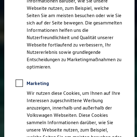
Informationen darüber, wie Sie unsere
Kfz-Versicherung für Nutzfahrzeuge
Webseite nutzen, zum Beispiel, welche
Restschuldversicherung
Wartungsverträge
Seiten Sie am meisten besuchen oder wie Sie
Besitzer & Service
sich auf der Seite bewegen. Die gesammelten
Reparatur & Service
Informationen helfen uns die
Sommer-Special
Reparatur, Pflege & Inspektion
Nutzerfreundlichkeit und Qualität unserer
Servicetermin anfragen
Webseite fortlaufend zu verbessern, Ihr
Service-Vorteile bei Volkswagen Nutzfahrzeuge
Nutzererlebnis sowie grundlegende
ServicePlus
Economy Service
Entscheidungen zu Marketingmaßnahmen zu
Räder & Reifen Service
optimieren.
Ersatzfahrzeuge
Notdienst und Pannenhilfe
Software, Konnektivität & Apps
Marketing
California App
VW Connect für Ihren ID. Buzz
Wir nutzen diese Cookies, um Ihnen auf Ihre
VW Connect für Ihren Transporter/Caravelle
Interessen zugeschnittene Werbung
VW Connect für Ihren Amarok
anzuzeigen, innerhalb und außerhalb der
VW Connect für andere Modelle
Connect Pro
Volkswagen Webseiten. Diese Cookies
Fleet Interface Data
sammeln Informationen darüber, wie Sie
Multistop Pathfinder
unsere Webseite nutzen, zum Beispiel,
Übersicht Software Updates
Hilfreiches für Besitzer