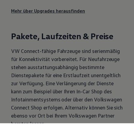
Mehr über Upgrades herausfinden
Pakete, Laufzeiten & Preise
VW Connect-fähige Fahrzeuge sind serienmäßig
für Konnektivität vorbereitet. Für Neufahrzeuge
stehen ausstattungsabhängig bestimmte
Dienstepakete für eine Erstlaufzeit unentgeltlich
zur Verfügung. Eine Verlängerung der Dienste
kann zum Beispiel über Ihren In-Car Shop des
Infotainmentsystems oder über den
Volkswagen
Connect Shop erfolgen. Alternativ können Sie sich
ebenso vor Ort bei Ihrem
Volkswagen
Partner
beraten lassen.