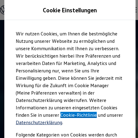
Modelle & Konfigurator
Cookie Einstellungen
Nutzfahrzeuge
Nutzfahrzeugkategorien entdecken
Modelle konfigurieren
Konfiguration laden
Zum
Zum
Modelle vergleichen
Wir nutzen Cookies, um Ihnen die bestmögliche
Hauptinhalt
Footer
Vorgängermodelle und Oldtimer
springen
springen
Nutzung unserer Webseite zu ermöglichen und
Vorgängermodelle
Oldtimer
unsere Kommunikation mit Ihnen zu verbessern.
Bulli Historie
Wir berücksichtigen hierbei Ihre Präferenzen und
Branchenlösungen & Gewerbekunden
verarbeiten Daten für Marketing, Analytics und
Umbaulösungen und Hersteller finden
Auf- und Umbauten entdecken & konfigurieren
Personalisierung nur, wenn Sie uns Ihre
Groß- und Sonderkunden
Einwilligung geben. Diese können Sie jederzeit mit
Großkunden
Wirkung für die Zukunft im Cookie Manager
Kommunen & Behörden
Journalisten
(Meine Präferenzen verwalten) in der
Sportvereine
Datenschutzerklärung widerrufen. Weitere
Branchenlösungen
Informationen zu unseren eingesetzten Cookies
Bau & Handwerk
Gewerbliche Personenbeförderung
finden Sie in unserer
Cookie-Richtlinie
und unserer
Service & mobile Werkstätten
Datenschutzerklärung
.
Kurier, Logistik & Handel
Kühlfahrzeuge
Folgende Kategorien von Cookies werden durch
Feuerwehr