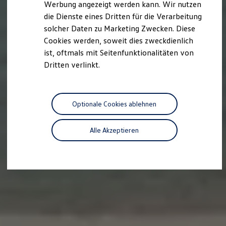
Werbung angezeigt werden kann. Wir nutzen
Autonomes Fahren
die Dienste eines Dritten für die Verarbeitung
Mehr zum ID. Buzz
Online Beratung
solcher Daten zu Marketing Zwecken. Diese
California Welt
Cookies werden, soweit dies zweckdienlich
California Club
ist, oftmals mit Seitenfunktionalitäten von
California Magazin & Ratgeber
Vanlife
Dritten verlinkt.
Ratgeber
Routen & Reisen
California Reisen & Erlebnisse
California App
Optionale Cookies ablehnen
California Lifestyle & Zubehör
Übernachten im California
Marke
Alle Akzeptieren
Unternehmen
Karriere
Karriere im Unternehmen
Karriere im Autohaus
Nachhaltigkeit
Kunden
Gesellschaft
Natur
Events
Rückblick VW Bus Festival 2023
75 Jahre Bulli Jubiläum