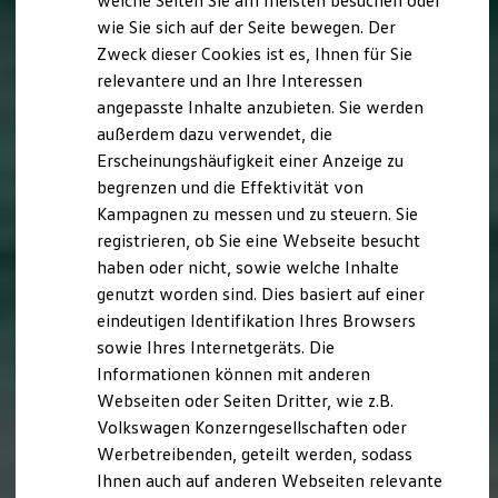
welche Seiten Sie am meisten besuchen oder
Digitales Bordbuch
wie Sie sich auf der Seite bewegen. Der
Fahrerassistenz- und Sicherheitssysteme
Zweck dieser Cookies ist es, Ihnen für Sie
Kontrollleuchten
Kurzfahrprofile und Ölverdünnung
relevantere und an Ihre Interessen
Batterieverordnung
angepasste Inhalte anzubieten. Sie werden
XTL-Dieselkraftstoff
außerdem dazu verwendet, die
Ersatzteile und Betriebsflüssigkeiten
Original Zubehör und Lifestyle Produkte
Erscheinungshäufigkeit einer Anzeige zu
myVolkswagen
begrenzen und die Effektivität von
myVolkswagen Business
Kampagnen zu messen und zu steuern. Sie
Elektrisch & Autonom
Elektro - & Hybridfahrzeuge
registrieren, ob Sie eine Webseite besucht
Unser Ansatz
haben oder nicht, sowie welche Inhalte
Klimafreundlicher Strom
genutzt worden sind. Dies basiert auf einer
Reichweite & Ladelösungen
Reichweitensimulator
eindeutigen Identifikation Ihres Browsers
Ladezeitensimulator
sowie Ihres Internetgeräts. Die
Ladelösungen für Privatkunden
Informationen können mit anderen
Ladelösungen für Gewerbekunden
Wallbox und Ladekabel
Webseiten oder Seiten Dritter, wie z.B.
Bidirektionales Laden
Volkswagen Konzerngesellschaften oder
Förderung & Kosten der Elektrofahrzeuge
Werbetreibenden, geteilt werden, sodass
Fördermöglichkeiten für Privatkunden
Fördermöglichkeiten für Gewerbekunden
Ihnen auch auf anderen Webseiten relevante
Kostensimulator