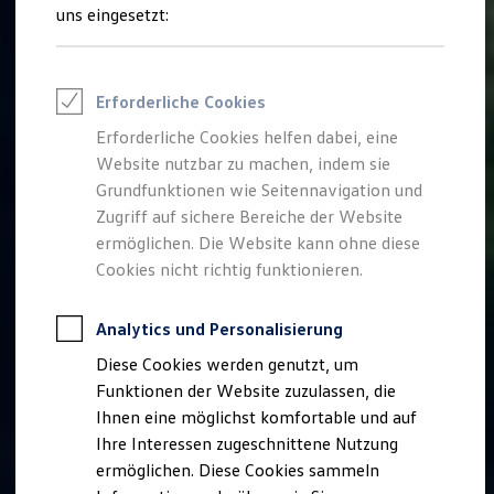
Feuerwehr
uns eingesetzt:
Rettungsdienste
ONE Business ID Vorteile
Fahrzeugsuche & Marktplatz
Fahrzeugsuche
Erforderliche Cookies
Fahrzeuge online kaufen
Digitaler Marktplatz
Erforderliche Cookies helfen dabei, eine
Kauf & Finanzierung
Website nutzbar zu machen, indem sie
Online-Fahrzeugbewertung
Aktionen & Angebote
Grundfunktionen wie Seitennavigation und
E-Auto-Förderung
Zugriff auf sichere Bereiche der Website
Für Privatkunden
ermöglichen. Die Website kann ohne diese
Für Gewerbekunden
Profi Paket
Cookies nicht richtig funktionieren.
TopDeal
Gebrauchtwagen
ProfiPartner für Gebrauchtwagen
Analytics und Personalisierung
Zertifizierte Gebrauchtwagen
Diese Cookies werden genutzt, um
Finanzierung
Für Privatkunden
Funktionen der Website zuzulassen, die
Für Gewerbekunden
Ihnen eine möglichst komfortable und auf
Leasing
Ihre Interessen zugeschnittene Nutzung
Für Privatkunden
Für Gewerbekunden
ermöglichen. Diese Cookies sammeln
Versicherungen & Garantien