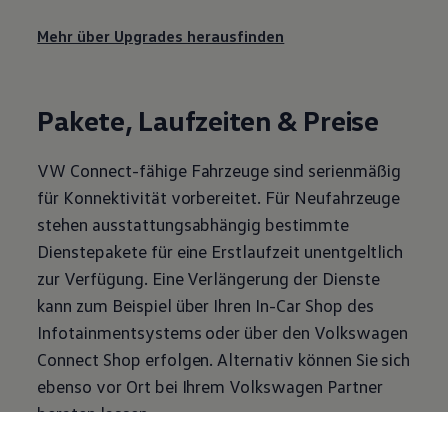
Mehr über Upgrades herausfinden
Pakete, Laufzeiten & Preise
VW Connect-fähige Fahrzeuge sind serienmäßig
für Konnektivität vorbereitet. Für Neufahrzeuge
stehen ausstattungsabhängig bestimmte
Dienstepakete für eine Erstlaufzeit unentgeltlich
zur Verfügung. Eine Verlängerung der Dienste
kann zum Beispiel über Ihren In-Car Shop des
Infotainmentsystems oder über den
Volkswagen
Connect Shop erfolgen. Alternativ können Sie sich
ebenso vor Ort bei Ihrem
Volkswagen
Partner
beraten lassen.