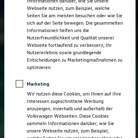
Informationen darüber, wie Sie unsere
Garantien
Webseite nutzen, zum Beispiel, welche
Kfz-Versicherung für Nutzfahrzeuge
Restschuldversicherung
Seiten Sie am meisten besuchen oder wie Sie
Wartungsverträge
sich auf der Seite bewegen. Die gesammelten
Besitzer & Service
Informationen helfen uns die
Reparatur & Service
Sommer-Special
Nutzerfreundlichkeit und Qualität unserer
Reparatur, Pflege & Inspektion
Webseite fortlaufend zu verbessern, Ihr
Servicetermin anfragen
Nutzererlebnis sowie grundlegende
Service-Vorteile bei Volkswagen Nutzfahrzeuge
ServicePlus
Entscheidungen zu Marketingmaßnahmen zu
Economy Service
optimieren.
Räder & Reifen Service
Ersatzfahrzeuge
Notdienst und Pannenhilfe
Marketing
Software, Konnektivität & Apps
California App
Wir nutzen diese Cookies, um Ihnen auf Ihre
VW Connect für Ihren ID. Buzz
Interessen zugeschnittene Werbung
VW Connect für Ihren Transporter/Caravelle
anzuzeigen, innerhalb und außerhalb der
VW Connect für Ihren Amarok
VW Connect für andere Modelle
Volkswagen Webseiten. Diese Cookies
Connect Pro
sammeln Informationen darüber, wie Sie
Fleet Interface Data
unsere Webseite nutzen, zum Beispiel,
Multistop Pathfinder
Übersicht Software Updates