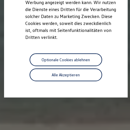
Werbung angezeigt werden kann. Wir nutzen
Kostensimulator
die Dienste eines Dritten für die Verarbeitung
Autonomes Fahren
Mehr zum ID. Buzz
solcher Daten zu Marketing Zwecken. Diese
Online Beratung
Cookies werden, soweit dies zweckdienlich
California Welt
ist, oftmals mit Seitenfunktionalitäten von
California Club
California Magazin & Ratgeber
Dritten verlinkt.
Vanlife
Ratgeber
Routen & Reisen
California Reisen & Erlebnisse
Optionale Cookies ablehnen
California App
California Lifestyle & Zubehör
Übernachten im California
Alle Akzeptieren
Marke
Unternehmen
Karriere
Karriere im Unternehmen
Karriere im Autohaus
Nachhaltigkeit
Kunden
Gesellschaft
Natur
Events
Rückblick VW Bus Festival 2023