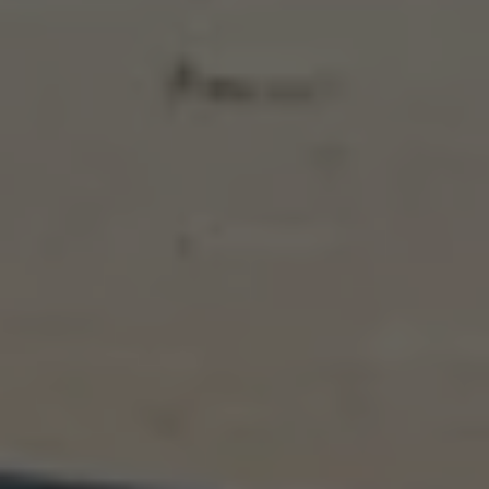
75 Jahre Bulli Jubiläum
Bulli Magazin
Fahrzeugabholung ab Werk