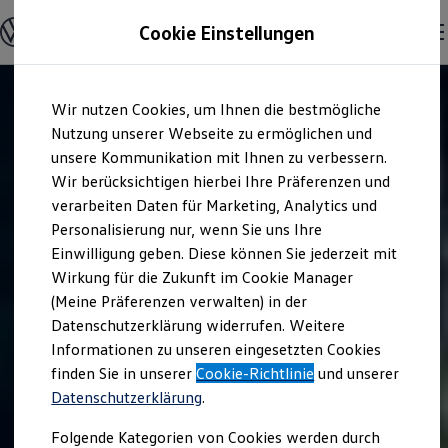
Modelle & Konfigurator
Cookie Einstellungen
Nutzfahrzeuge
Nutzfahrzeugkategorien entdecken
Modelle konfigurieren
Konfiguration laden
Zum
Zum
Modelle vergleichen
Wir nutzen Cookies, um Ihnen die bestmögliche
Hauptinhalt
Footer
Vorgängermodelle und Oldtimer
springen
springen
Nutzung unserer Webseite zu ermöglichen und
Vorgängermodelle
Oldtimer
unsere Kommunikation mit Ihnen zu verbessern.
Bulli Historie
Wir berücksichtigen hierbei Ihre Präferenzen und
Branchenlösungen & Gewerbekunden
verarbeiten Daten für Marketing, Analytics und
Umbaulösungen und Hersteller finden
Auf- und Umbauten entdecken & konfigurieren
Personalisierung nur, wenn Sie uns Ihre
Groß- und Sonderkunden
Einwilligung geben. Diese können Sie jederzeit mit
Großkunden
Wirkung für die Zukunft im Cookie Manager
Kommunen & Behörden
Journalisten
(Meine Präferenzen verwalten) in der
Sportvereine
Datenschutzerklärung widerrufen. Weitere
Branchenlösungen
Informationen zu unseren eingesetzten Cookies
Bau & Handwerk
Gewerbliche Personenbeförderung
finden Sie in unserer
Cookie-Richtlinie
und unserer
Service & mobile Werkstätten
Datenschutzerklärung
.
Kurier, Logistik & Handel
Menschen mit Behinderung
Folgende Kategorien von Cookies werden durch
Kühlfahrzeuge