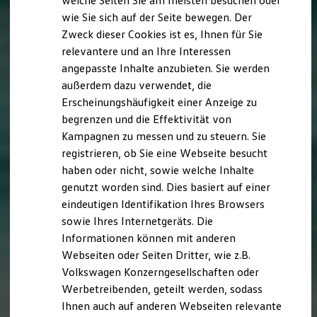
welche Seiten Sie am meisten besuchen oder
Hilfreiches für Besitzer
wie Sie sich auf der Seite bewegen. Der
Digitales Bordbuch
Zweck dieser Cookies ist es, Ihnen für Sie
Fahrerassistenz- und Sicherheitssysteme
Kontrollleuchten
relevantere und an Ihre Interessen
Kurzfahrprofile und Ölverdünnung
angepasste Inhalte anzubieten. Sie werden
Batterieverordnung
außerdem dazu verwendet, die
XTL-Dieselkraftstoff
Ersatzteile und Betriebsflüssigkeiten
Erscheinungshäufigkeit einer Anzeige zu
Original Zubehör und Lifestyle Produkte
begrenzen und die Effektivität von
myVolkswagen
Kampagnen zu messen und zu steuern. Sie
myVolkswagen Business
Elektrisch & Autonom
registrieren, ob Sie eine Webseite besucht
Elektro - & Hybridfahrzeuge
haben oder nicht, sowie welche Inhalte
Unser Ansatz
genutzt worden sind. Dies basiert auf einer
Klimafreundlicher Strom
Reichweite & Ladelösungen
eindeutigen Identifikation Ihres Browsers
Reichweitensimulator
sowie Ihres Internetgeräts. Die
Ladezeitensimulator
Informationen können mit anderen
Ladelösungen für Privatkunden
Ladelösungen für Gewerbekunden
Webseiten oder Seiten Dritter, wie z.B.
Wallbox und Ladekabel
Volkswagen Konzerngesellschaften oder
Bidirektionales Laden
Werbetreibenden, geteilt werden, sodass
Förderung & Kosten der Elektrofahrzeuge
Fördermöglichkeiten für Privatkunden
Ihnen auch auf anderen Webseiten relevante
Fördermöglichkeiten für Gewerbekunden