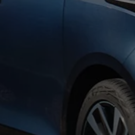
Kostensimulator
Autonomes Fahren
Mehr zum ID. Buzz
Online Beratung
California Welt
California Club
California Magazin & Ratgeber
Vanlife
Ratgeber
Routen & Reisen
California Reisen & Erlebnisse
California App
California Lifestyle & Zubehör
Übernachten im California
Marke
Unternehmen
Karriere
Karriere im Unternehmen
Karriere im Autohaus
Nachhaltigkeit
Kunden
Gesellschaft
Natur
Events
Rückblick VW Bus Festival 2023