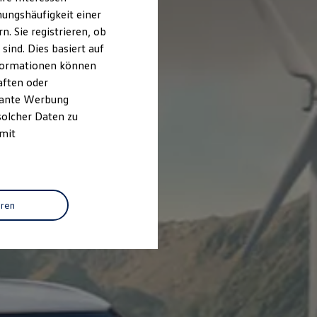
ungshäufigkeit einer
. Sie registrieren, ob
ind. Dies basiert auf
Informationen können
aften oder
evante Werbung
solcher Daten zu
 mit
eren