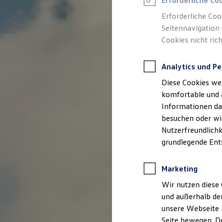
Erforderliche Co
Feuerwehr
Rettungsdienste
Erforderliche Coo
ONE Business ID Vorteile
Seitennavigation 
Fahrzeugsuche & Marktplatz
Cookies nicht rich
Fahrzeugsuche
Fahrzeuge online kaufen
Digitaler Marktplatz
Analytics und Pe
Kauf & Finanzierung
Online-Fahrzeugbewertung
Diese Cookies we
Aktionen & Angebote
E-Auto-Förderung
komfortable und 
Für Privatkunden
Informationen dar
Für Gewerbekunden
besuchen oder wie
Profi Paket
TopDeal
Nutzerfreundlichk
Gebrauchtwagen
grundlegende Ent
ProfiPartner für Gebrauchtwagen
Zertifizierte Gebrauchtwagen
Finanzierung
Marketing
Für Privatkunden
Für Gewerbekunden
Wir nutzen diese 
Leasing
und außerhalb de
Für Privatkunden
unsere Webseite n
Für Gewerbekunden
Versicherungen & Garantien
Seite bewegen. De