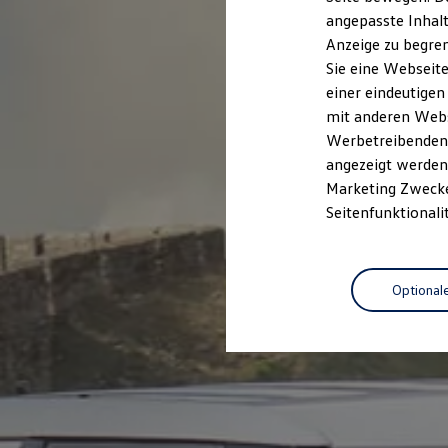
Garantien
angepasste Inhalt
Kfz-Versicherung für Nutzfahrzeuge
Anzeige zu begren
Restschuldversicherung
Wartungsverträge
Sie eine Webseite
Besitzer & Service
einer eindeutigen
Reparatur & Service
mit anderen Webse
Sommer-Special
Reparatur, Pflege & Inspektion
Werbetreibenden,
Servicetermin anfragen
angezeigt werden 
Service-Vorteile bei Volkswagen Nutzfahrzeuge
Marketing Zwecken
ServicePlus
Economy Service
Seitenfunktionali
Räder & Reifen Service
Ersatzfahrzeuge
Notdienst und Pannenhilfe
Software, Konnektivität & Apps
Optional
California App
VW Connect für Ihren ID. Buzz
VW Connect für Ihren Transporter/Caravelle
VW Connect für Ihren Amarok
VW Connect für andere Modelle
Connect Pro
Fleet Interface Data
Multistop Pathfinder
Übersicht Software Updates