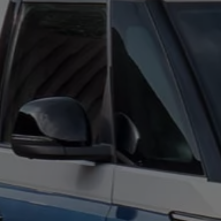
Hilfreiches für Besitzer
Digitales Bordbuch
Fahrerassistenz- und Sicherheitssysteme
Kontrollleuchten
Kurzfahrprofile und Ölverdünnung
Batterieverordnung
XTL-Dieselkraftstoff
Ersatzteile und Betriebsflüssigkeiten
Original Zubehör und Lifestyle Produkte
myVolkswagen
myVolkswagen Business
Elektrisch & Autonom
Elektro - & Hybridfahrzeuge
Unser Ansatz
Klimafreundlicher Strom
Reichweite & Ladelösungen
Reichweitensimulator
Ladezeitensimulator
Ladelösungen für Privatkunden
Ladelösungen für Gewerbekunden
Wallbox und Ladekabel
Bidirektionales Laden
Förderung & Kosten der Elektrofahrzeuge
Fördermöglichkeiten für Privatkunden
Fördermöglichkeiten für Gewerbekunden