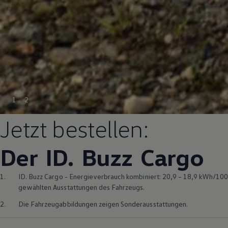
1
2
Jetzt bestellen:
Der ID.
Buzz
Cargo
1.
ID. Buzz
Cargo
- Energieverbrauch kombiniert: 20,9 – 18,9 kWh/100 
gewählten Ausstattungen des Fahrzeugs.
2.
Die Fahrzeugabbildungen zeigen Sonderausstattungen.