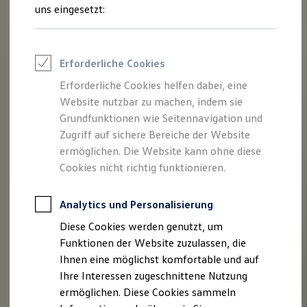
Feuerwehr
uns eingesetzt:
Rettungsdienste
ONE Business ID Vorteile
Fahrzeugsuche & Marktplatz
Fahrzeugsuche
Erforderliche Cookies
Fahrzeuge online kaufen
Digitaler Marktplatz
Erforderliche Cookies helfen dabei, eine
Kauf & Finanzierung
Website nutzbar zu machen, indem sie
Online-Fahrzeugbewertung
Aktionen & Angebote
Grundfunktionen wie Seitennavigation und
E-Auto-Förderung
Zugriff auf sichere Bereiche der Website
Für Privatkunden
ermöglichen. Die Website kann ohne diese
Für Gewerbekunden
Profi Paket
Cookies nicht richtig funktionieren.
TopDeal
Gebrauchtwagen
ProfiPartner für Gebrauchtwagen
Analytics und Personalisierung
Zertifizierte Gebrauchtwagen
Diese Cookies werden genutzt, um
Finanzierung
Für Privatkunden
Funktionen der Website zuzulassen, die
Für Gewerbekunden
Ihnen eine möglichst komfortable und auf
Leasing
Ihre Interessen zugeschnittene Nutzung
Für Privatkunden
Für Gewerbekunden
ermöglichen. Diese Cookies sammeln
Versicherungen & Garantien