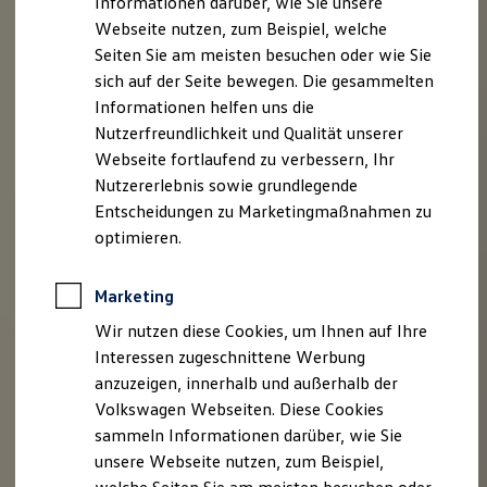
Informationen darüber, wie Sie unsere
Garantien
Webseite nutzen, zum Beispiel, welche
Kfz-Versicherung für Nutzfahrzeuge
Restschuldversicherung
Seiten Sie am meisten besuchen oder wie Sie
Wartungsverträge
sich auf der Seite bewegen. Die gesammelten
Besitzer & Service
Informationen helfen uns die
Reparatur & Service
Sommer-Special
Nutzerfreundlichkeit und Qualität unserer
Reparatur, Pflege & Inspektion
Webseite fortlaufend zu verbessern, Ihr
Servicetermin anfragen
Nutzererlebnis sowie grundlegende
Service-Vorteile bei Volkswagen Nutzfahrzeuge
ServicePlus
Entscheidungen zu Marketingmaßnahmen zu
Economy Service
optimieren.
Räder & Reifen Service
Ersatzfahrzeuge
Notdienst und Pannenhilfe
Marketing
Software, Konnektivität & Apps
California App
Wir nutzen diese Cookies, um Ihnen auf Ihre
VW Connect für Ihren ID. Buzz
Interessen zugeschnittene Werbung
VW Connect für Ihren Transporter/Caravelle
anzuzeigen, innerhalb und außerhalb der
VW Connect für Ihren Amarok
VW Connect für andere Modelle
Volkswagen Webseiten. Diese Cookies
Connect Pro
sammeln Informationen darüber, wie Sie
Fleet Interface Data
unsere Webseite nutzen, zum Beispiel,
Multistop Pathfinder
Übersicht Software Updates