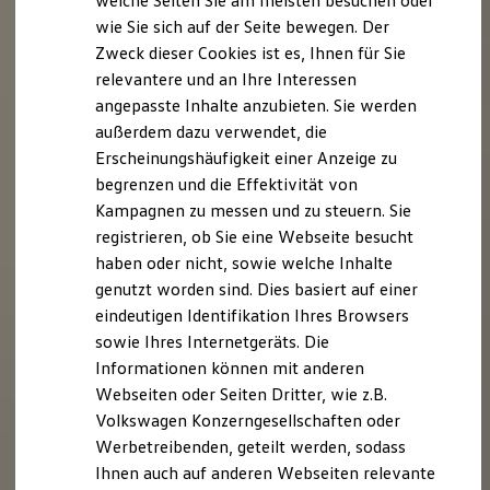
welche Seiten Sie am meisten besuchen oder
Hilfreiches für Besitzer
wie Sie sich auf der Seite bewegen. Der
Digitales Bordbuch
Zweck dieser Cookies ist es, Ihnen für Sie
Fahrerassistenz- und Sicherheitssysteme
Kontrollleuchten
relevantere und an Ihre Interessen
Kurzfahrprofile und Ölverdünnung
angepasste Inhalte anzubieten. Sie werden
Batterieverordnung
außerdem dazu verwendet, die
XTL-Dieselkraftstoff
Ersatzteile und Betriebsflüssigkeiten
Erscheinungshäufigkeit einer Anzeige zu
Original Zubehör und Lifestyle Produkte
begrenzen und die Effektivität von
myVolkswagen
Kampagnen zu messen und zu steuern. Sie
myVolkswagen Business
Elektrisch & Autonom
registrieren, ob Sie eine Webseite besucht
Elektro - & Hybridfahrzeuge
haben oder nicht, sowie welche Inhalte
Unser Ansatz
genutzt worden sind. Dies basiert auf einer
Klimafreundlicher Strom
Reichweite & Ladelösungen
eindeutigen Identifikation Ihres Browsers
Reichweitensimulator
sowie Ihres Internetgeräts. Die
Ladezeitensimulator
Informationen können mit anderen
Ladelösungen für Privatkunden
Ladelösungen für Gewerbekunden
Webseiten oder Seiten Dritter, wie z.B.
Wallbox und Ladekabel
Volkswagen Konzerngesellschaften oder
Bidirektionales Laden
Werbetreibenden, geteilt werden, sodass
Förderung & Kosten der Elektrofahrzeuge
Fördermöglichkeiten für Privatkunden
Ihnen auch auf anderen Webseiten relevante
Fördermöglichkeiten für Gewerbekunden