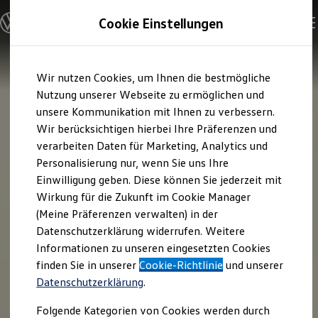
Modelle & Konfigurator
Cookie Einstellungen
Nutzfahrzeuge
Nutzfahrzeugkategorien entdecken
Modelle konfigurieren
Konfiguration laden
Zum
Zum
Modelle vergleichen
Wir nutzen Cookies, um Ihnen die bestmögliche
Hauptinhalt
Footer
Vorgängermodelle und Oldtimer
springen
springen
Nutzung unserer Webseite zu ermöglichen und
Vorgängermodelle
Oldtimer
unsere Kommunikation mit Ihnen zu verbessern.
Bulli Historie
Wir berücksichtigen hierbei Ihre Präferenzen und
Branchenlösungen & Gewerbekunden
verarbeiten Daten für Marketing, Analytics und
Umbaulösungen und Hersteller finden
Auf- und Umbauten entdecken & konfigurieren
Personalisierung nur, wenn Sie uns Ihre
Groß- und Sonderkunden
Einwilligung geben. Diese können Sie jederzeit mit
Großkunden
Wirkung für die Zukunft im Cookie Manager
Kommunen & Behörden
Journalisten
(Meine Präferenzen verwalten) in der
Sportvereine
Datenschutzerklärung widerrufen. Weitere
Branchenlösungen
Informationen zu unseren eingesetzten Cookies
Bau & Handwerk
Gewerbliche Personenbeförderung
finden Sie in unserer
Cookie-Richtlinie
und unserer
Service & mobile Werkstätten
Datenschutzerklärung
.
Kurier, Logistik & Handel
Menschen mit Behinderung
Folgende Kategorien von Cookies werden durch
Kühlfahrzeuge