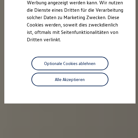
Werbung angezeigt werden kann. Wir nutzen
Kostensimulator
die Dienste eines Dritten für die Verarbeitung
Autonomes Fahren
Mehr zum ID. Buzz
solcher Daten zu Marketing Zwecken. Diese
Online Beratung
Cookies werden, soweit dies zweckdienlich
California Welt
ist, oftmals mit Seitenfunktionalitäten von
California Club
California Magazin & Ratgeber
Dritten verlinkt.
Vanlife
Ratgeber
Routen & Reisen
California Reisen & Erlebnisse
Optionale Cookies ablehnen
California App
California Lifestyle & Zubehör
Übernachten im California
Alle Akzeptieren
Marke
Unternehmen
Karriere
Karriere im Unternehmen
Karriere im Autohaus
Nachhaltigkeit
Kunden
Gesellschaft
Natur
Events
Rückblick VW Bus Festival 2023