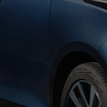
Autonomes Fahren
Mehr zum ID. Buzz
Online Beratung
California Welt
California Club
California Magazin & Ratgeber
Vanlife
Ratgeber
Routen & Reisen
California Reisen & Erlebnisse
California App
California Lifestyle & Zubehör
Übernachten im California
Marke
Unternehmen
Karriere
Karriere im Unternehmen
Karriere im Autohaus
Nachhaltigkeit
Kunden
Gesellschaft
Natur
Events
Rückblick VW Bus Festival 2023
75 Jahre Bulli Jubiläum