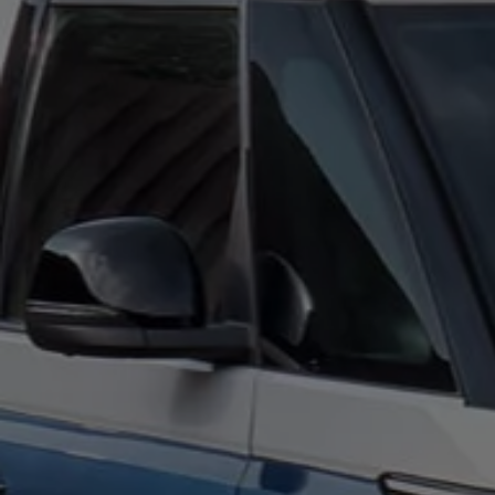
Digitales Bordbuch
Fahrerassistenz- und Sicherheitssysteme
Kontrollleuchten
Kurzfahrprofile und Ölverdünnung
Batterieverordnung
XTL-Dieselkraftstoff
Ersatzteile und Betriebsflüssigkeiten
Original Zubehör und Lifestyle Produkte
myVolkswagen
myVolkswagen Business
Elektrisch & Autonom
Elektro - & Hybridfahrzeuge
Unser Ansatz
Klimafreundlicher Strom
Reichweite & Ladelösungen
Reichweitensimulator
Ladezeitensimulator
Ladelösungen für Privatkunden
Ladelösungen für Gewerbekunden
Wallbox und Ladekabel
Bidirektionales Laden
Förderung & Kosten der Elektrofahrzeuge
Fördermöglichkeiten für Privatkunden
Fördermöglichkeiten für Gewerbekunden
Kostensimulator