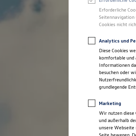
Erforderliche Co
Rettungsdienste
ONE Business ID Vorteile
Erforderliche Coo
Fahrzeugsuche & Marktplatz
Seitennavigation 
Fahrzeugsuche
Cookies nicht rich
Fahrzeuge online kaufen
Digitaler Marktplatz
Kauf & Finanzierung
Analytics und Pe
Online-Fahrzeugbewertung
Aktionen & Angebote
Diese Cookies we
E-Auto-Förderung
Für Privatkunden
komfortable und 
Für Gewerbekunden
Informationen dar
Profi Paket
besuchen oder wie
TopDeal
Gebrauchtwagen
Nutzerfreundlichk
ProfiPartner für Gebrauchtwagen
grundlegende Ent
Zertifizierte Gebrauchtwagen
Finanzierung
Für Privatkunden
Marketing
Für Gewerbekunden
Leasing
Wir nutzen diese 
Für Privatkunden
und außerhalb de
Für Gewerbekunden
unsere Webseite n
Versicherungen & Garantien
Garantien
Seite bewegen. De