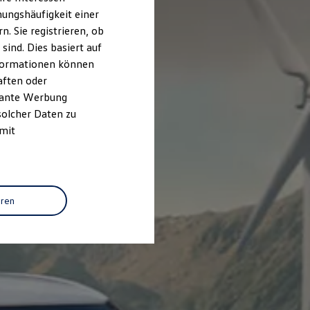
ungshäufigkeit einer
. Sie registrieren, ob
ind. Dies basiert auf
Informationen können
aften oder
evante Werbung
solcher Daten zu
 mit
eren