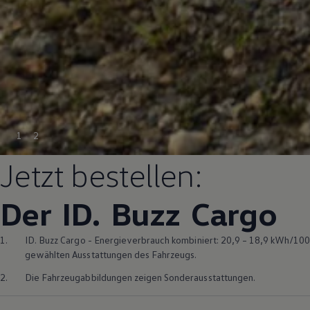
1
2
Jetzt bestellen:
Der ID.
Buzz
Cargo
1.
ID. Buzz
Cargo
- Energieverbrauch kombiniert: 20,9 – 18,9 kWh/100 
gewählten Ausstattungen des Fahrzeugs.
2.
Die Fahrzeugabbildungen zeigen Sonderausstattungen.