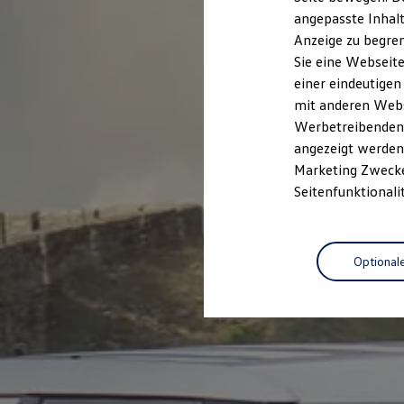
Kfz-Versicherung für Nutzfahrzeuge
angepasste Inhalt
Restschuldversicherung
Anzeige zu begren
Wartungsverträge
Besitzer & Service
Sie eine Webseite
Reparatur & Service
einer eindeutigen
Sommer-Special
mit anderen Webse
Reparatur, Pflege & Inspektion
Servicetermin anfragen
Werbetreibenden,
Service-Vorteile bei Volkswagen Nutzfahrzeuge
angezeigt werden 
ServicePlus
Marketing Zwecken
Economy Service
Räder & Reifen Service
Seitenfunktionali
Ersatzfahrzeuge
Notdienst und Pannenhilfe
Software, Konnektivität & Apps
California App
Optional
VW Connect für Ihren ID. Buzz
VW Connect für Ihren Transporter/Caravelle
VW Connect für Ihren Amarok
VW Connect für andere Modelle
Connect Pro
Fleet Interface Data
Multistop Pathfinder
Übersicht Software Updates
Hilfreiches für Besitzer