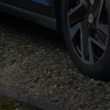
Bulli Magazin
Fahrzeugabholung ab Werk
Uptime