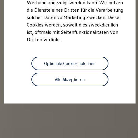
Werbung angezeigt werden kann. Wir nutzen
Autonomes Fahren
die Dienste eines Dritten für die Verarbeitung
Mehr zum ID. Buzz
Online Beratung
solcher Daten zu Marketing Zwecken. Diese
California Welt
Cookies werden, soweit dies zweckdienlich
California Club
ist, oftmals mit Seitenfunktionalitäten von
California Magazin & Ratgeber
Vanlife
Dritten verlinkt.
Ratgeber
Routen & Reisen
California Reisen & Erlebnisse
California App
Optionale Cookies ablehnen
California Lifestyle & Zubehör
Übernachten im California
Marke
Alle Akzeptieren
Unternehmen
Karriere
Karriere im Unternehmen
Karriere im Autohaus
Nachhaltigkeit
Kunden
Gesellschaft
Natur
Events
Rückblick VW Bus Festival 2023
75 Jahre Bulli Jubiläum