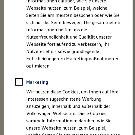
Informationen darüber, wie Sie unsere
Kfz-Versicherung für Nutzfahrzeuge
Webseite nutzen, zum Beispiel, welche
Restschuldversicherung
Wartungsverträge
Seiten Sie am meisten besuchen oder wie Sie
Besitzer & Service
sich auf der Seite bewegen. Die gesammelten
Reparatur & Service
Informationen helfen uns die
Sommer-Special
Reparatur, Pflege & Inspektion
Nutzerfreundlichkeit und Qualität unserer
Servicetermin anfragen
Webseite fortlaufend zu verbessern, Ihr
Service-Vorteile bei Volkswagen Nutzfahrzeuge
Nutzererlebnis sowie grundlegende
ServicePlus
Economy Service
Entscheidungen zu Marketingmaßnahmen zu
Räder & Reifen Service
optimieren.
Ersatzfahrzeuge
Notdienst und Pannenhilfe
Software, Konnektivität & Apps
Marketing
California App
VW Connect für Ihren ID. Buzz
Wir nutzen diese Cookies, um Ihnen auf Ihre
VW Connect für Ihren Transporter/Caravelle
Interessen zugeschnittene Werbung
VW Connect für Ihren Amarok
anzuzeigen, innerhalb und außerhalb der
VW Connect für andere Modelle
Connect Pro
Volkswagen Webseiten. Diese Cookies
Fleet Interface Data
sammeln Informationen darüber, wie Sie
Multistop Pathfinder
unsere Webseite nutzen, zum Beispiel,
Übersicht Software Updates
Hilfreiches für Besitzer