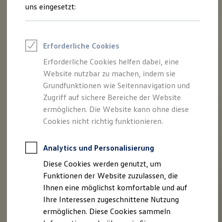
Rettungsdienste
uns eingesetzt:
ONE Business ID Vorteile
Fahrzeugsuche & Marktplatz
Fahrzeugsuche
Fahrzeuge online kaufen
Erforderliche Cookies
Digitaler Marktplatz
Kauf & Finanzierung
Erforderliche Cookies helfen dabei, eine
Online-Fahrzeugbewertung
Website nutzbar zu machen, indem sie
Aktionen & Angebote
E-Auto-Förderung
Grundfunktionen wie Seitennavigation und
Für Privatkunden
Zugriff auf sichere Bereiche der Website
Für Gewerbekunden
ermöglichen. Die Website kann ohne diese
Profi Paket
TopDeal
Cookies nicht richtig funktionieren.
Gebrauchtwagen
ProfiPartner für Gebrauchtwagen
Zertifizierte Gebrauchtwagen
Analytics und Personalisierung
Finanzierung
Diese Cookies werden genutzt, um
Für Privatkunden
Für Gewerbekunden
Funktionen der Website zuzulassen, die
Leasing
Ihnen eine möglichst komfortable und auf
Für Privatkunden
Ihre Interessen zugeschnittene Nutzung
Für Gewerbekunden
Versicherungen & Garantien
ermöglichen. Diese Cookies sammeln
Garantien