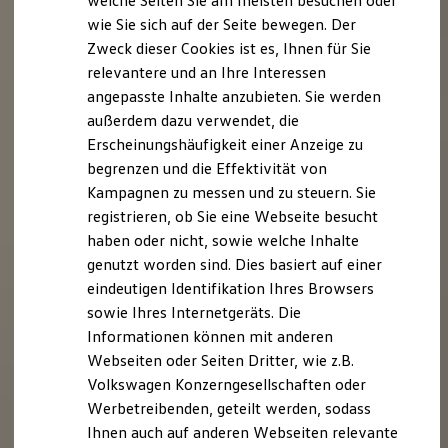
welche Seiten Sie am meisten besuchen oder
Digitales Bordbuch
wie Sie sich auf der Seite bewegen. Der
Fahrerassistenz- und Sicherheitssysteme
Zweck dieser Cookies ist es, Ihnen für Sie
Kontrollleuchten
Kurzfahrprofile und Ölverdünnung
relevantere und an Ihre Interessen
Batterieverordnung
angepasste Inhalte anzubieten. Sie werden
XTL-Dieselkraftstoff
außerdem dazu verwendet, die
Ersatzteile und Betriebsflüssigkeiten
Original Zubehör und Lifestyle Produkte
Erscheinungshäufigkeit einer Anzeige zu
myVolkswagen
begrenzen und die Effektivität von
myVolkswagen Business
Kampagnen zu messen und zu steuern. Sie
Elektrisch & Autonom
Elektro - & Hybridfahrzeuge
registrieren, ob Sie eine Webseite besucht
Unser Ansatz
haben oder nicht, sowie welche Inhalte
Klimafreundlicher Strom
genutzt worden sind. Dies basiert auf einer
Reichweite & Ladelösungen
Reichweitensimulator
eindeutigen Identifikation Ihres Browsers
Ladezeitensimulator
sowie Ihres Internetgeräts. Die
Ladelösungen für Privatkunden
Informationen können mit anderen
Ladelösungen für Gewerbekunden
Wallbox und Ladekabel
Webseiten oder Seiten Dritter, wie z.B.
Bidirektionales Laden
Volkswagen Konzerngesellschaften oder
Förderung & Kosten der Elektrofahrzeuge
Werbetreibenden, geteilt werden, sodass
Fördermöglichkeiten für Privatkunden
Fördermöglichkeiten für Gewerbekunden
Ihnen auch auf anderen Webseiten relevante
Kostensimulator