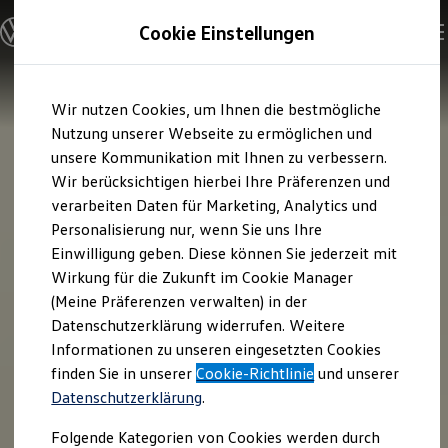
Modelle & Konfigurator
Cookie Einstellungen
Nutzfahrzeuge
Nutzfahrzeugkategorien entdecken
Modelle konfigurieren
Konfiguration laden
Zum
Zum
Modelle vergleichen
Wir nutzen Cookies, um Ihnen die bestmögliche
Hauptinhalt
Footer
Vorgängermodelle und Oldtimer
springen
springen
Nutzung unserer Webseite zu ermöglichen und
Vorgängermodelle
Oldtimer
unsere Kommunikation mit Ihnen zu verbessern.
Bulli Historie
Wir berücksichtigen hierbei Ihre Präferenzen und
Branchenlösungen & Gewerbekunden
verarbeiten Daten für Marketing, Analytics und
Umbaulösungen und Hersteller finden
Auf- und Umbauten entdecken & konfigurieren
Personalisierung nur, wenn Sie uns Ihre
Groß- und Sonderkunden
Einwilligung geben. Diese können Sie jederzeit mit
Großkunden
Wirkung für die Zukunft im Cookie Manager
Kommunen & Behörden
Journalisten
(Meine Präferenzen verwalten) in der
Sportvereine
Datenschutzerklärung widerrufen. Weitere
Branchenlösungen
Informationen zu unseren eingesetzten Cookies
Bau & Handwerk
Gewerbliche Personenbeförderung
finden Sie in unserer
Cookie-Richtlinie
und unserer
Service & mobile Werkstätten
Datenschutzerklärung
.
Kurier, Logistik & Handel
Kühlfahrzeuge
Folgende Kategorien von Cookies werden durch
Feuerwehr