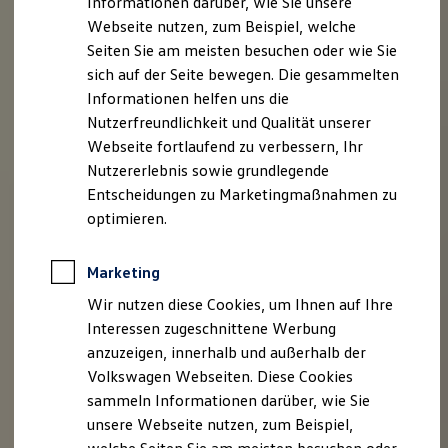
Informationen darüber, wie Sie unsere
Garantien
Webseite nutzen, zum Beispiel, welche
Kfz-Versicherung für Nutzfahrzeuge
Restschuldversicherung
Seiten Sie am meisten besuchen oder wie Sie
Wartungsverträge
sich auf der Seite bewegen. Die gesammelten
Besitzer & Service
Informationen helfen uns die
Reparatur & Service
Sommer-Special
Nutzerfreundlichkeit und Qualität unserer
Reparatur, Pflege & Inspektion
Webseite fortlaufend zu verbessern, Ihr
Servicetermin anfragen
Nutzererlebnis sowie grundlegende
Service-Vorteile bei Volkswagen Nutzfahrzeuge
ServicePlus
Entscheidungen zu Marketingmaßnahmen zu
Economy Service
optimieren.
Räder & Reifen Service
Ersatzfahrzeuge
Notdienst und Pannenhilfe
Marketing
Software, Konnektivität & Apps
California App
Wir nutzen diese Cookies, um Ihnen auf Ihre
VW Connect für Ihren ID. Buzz
Interessen zugeschnittene Werbung
VW Connect für Ihren Transporter/Caravelle
anzuzeigen, innerhalb und außerhalb der
VW Connect für Ihren Amarok
VW Connect für andere Modelle
Volkswagen Webseiten. Diese Cookies
Connect Pro
sammeln Informationen darüber, wie Sie
Fleet Interface Data
unsere Webseite nutzen, zum Beispiel,
Multistop Pathfinder
Übersicht Software Updates