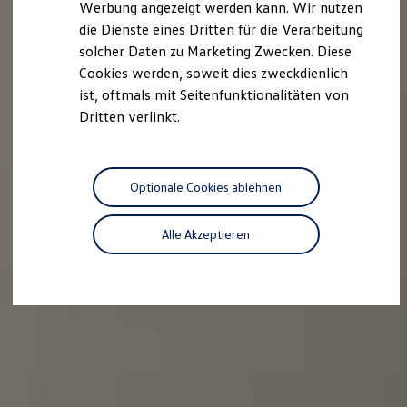
Werbung angezeigt werden kann. Wir nutzen
Kostensimulator
die Dienste eines Dritten für die Verarbeitung
Autonomes Fahren
Mehr zum ID. Buzz
solcher Daten zu Marketing Zwecken. Diese
Online Beratung
Cookies werden, soweit dies zweckdienlich
California Welt
ist, oftmals mit Seitenfunktionalitäten von
California Club
California Magazin & Ratgeber
Dritten verlinkt.
Vanlife
Ratgeber
Routen & Reisen
California Reisen & Erlebnisse
Optionale Cookies ablehnen
California App
California Lifestyle & Zubehör
Übernachten im California
Alle Akzeptieren
Marke
Unternehmen
Karriere
Karriere im Unternehmen
Karriere im Autohaus
Nachhaltigkeit
Kunden
Gesellschaft
Natur
Events
Rückblick VW Bus Festival 2023