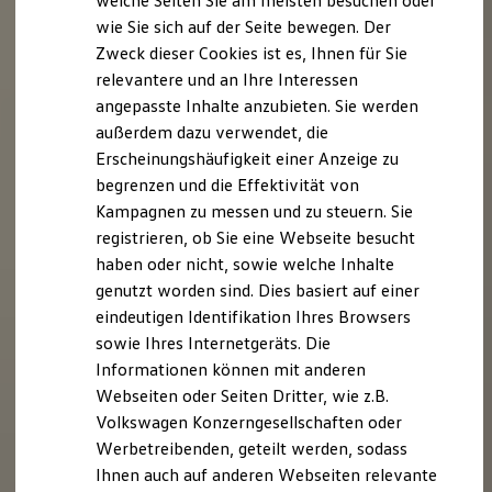
welche Seiten Sie am meisten besuchen oder
Hilfreiches für Besitzer
wie Sie sich auf der Seite bewegen. Der
Digitales Bordbuch
Zweck dieser Cookies ist es, Ihnen für Sie
Fahrerassistenz- und Sicherheitssysteme
Kontrollleuchten
relevantere und an Ihre Interessen
Kurzfahrprofile und Ölverdünnung
angepasste Inhalte anzubieten. Sie werden
Batterieverordnung
außerdem dazu verwendet, die
XTL-Dieselkraftstoff
Ersatzteile und Betriebsflüssigkeiten
Erscheinungshäufigkeit einer Anzeige zu
Original Zubehör und Lifestyle Produkte
begrenzen und die Effektivität von
myVolkswagen
Kampagnen zu messen und zu steuern. Sie
myVolkswagen Business
Elektrisch & Autonom
registrieren, ob Sie eine Webseite besucht
Elektro - & Hybridfahrzeuge
haben oder nicht, sowie welche Inhalte
Unser Ansatz
genutzt worden sind. Dies basiert auf einer
Klimafreundlicher Strom
Reichweite & Ladelösungen
eindeutigen Identifikation Ihres Browsers
Reichweitensimulator
sowie Ihres Internetgeräts. Die
Ladezeitensimulator
Informationen können mit anderen
Ladelösungen für Privatkunden
Ladelösungen für Gewerbekunden
Webseiten oder Seiten Dritter, wie z.B.
Wallbox und Ladekabel
Volkswagen Konzerngesellschaften oder
Bidirektionales Laden
Werbetreibenden, geteilt werden, sodass
Förderung & Kosten der Elektrofahrzeuge
Fördermöglichkeiten für Privatkunden
Ihnen auch auf anderen Webseiten relevante
Fördermöglichkeiten für Gewerbekunden