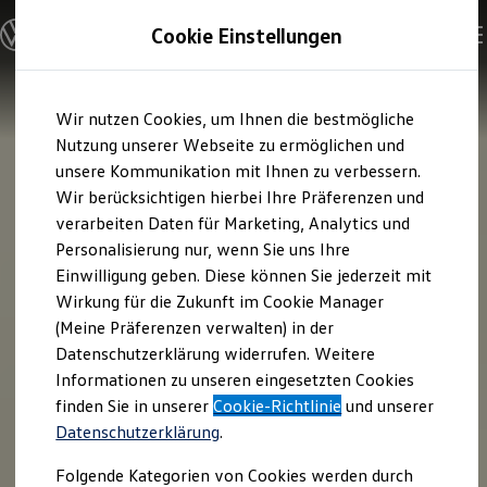
Modelle & Konfigurator
Cookie Einstellungen
Nutzfahrzeuge
Nutzfahrzeugkategorien entdecken
Modelle konfigurieren
Konfiguration laden
Zum
Zum
Modelle vergleichen
Wir nutzen Cookies, um Ihnen die bestmögliche
Hauptinhalt
Footer
Vorgängermodelle und Oldtimer
springen
springen
Nutzung unserer Webseite zu ermöglichen und
Vorgängermodelle
Oldtimer
unsere Kommunikation mit Ihnen zu verbessern.
Bulli Historie
Wir berücksichtigen hierbei Ihre Präferenzen und
Branchenlösungen & Gewerbekunden
verarbeiten Daten für Marketing, Analytics und
Umbaulösungen und Hersteller finden
Auf- und Umbauten entdecken & konfigurieren
Personalisierung nur, wenn Sie uns Ihre
Groß- und Sonderkunden
Einwilligung geben. Diese können Sie jederzeit mit
Großkunden
Wirkung für die Zukunft im Cookie Manager
Kommunen & Behörden
Journalisten
(Meine Präferenzen verwalten) in der
Sportvereine
Datenschutzerklärung widerrufen. Weitere
Branchenlösungen
Informationen zu unseren eingesetzten Cookies
Bau & Handwerk
Gewerbliche Personenbeförderung
finden Sie in unserer
Cookie-Richtlinie
und unserer
Service & mobile Werkstätten
Datenschutzerklärung
.
Kurier, Logistik & Handel
Menschen mit Behinderung
Folgende Kategorien von Cookies werden durch
Kühlfahrzeuge