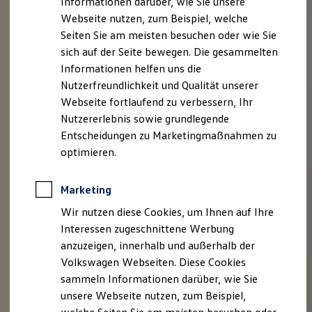
Informationen darüber, wie Sie unsere
Kfz-Versicherung für Nutzfahrzeuge
Webseite nutzen, zum Beispiel, welche
Restschuldversicherung
Wartungsverträge
Seiten Sie am meisten besuchen oder wie Sie
Besitzer & Service
sich auf der Seite bewegen. Die gesammelten
Reparatur & Service
Informationen helfen uns die
Sommer-Special
Reparatur, Pflege & Inspektion
Nutzerfreundlichkeit und Qualität unserer
Servicetermin anfragen
Webseite fortlaufend zu verbessern, Ihr
Service-Vorteile bei Volkswagen Nutzfahrzeuge
Nutzererlebnis sowie grundlegende
ServicePlus
Economy Service
Entscheidungen zu Marketingmaßnahmen zu
Räder & Reifen Service
optimieren.
Ersatzfahrzeuge
Notdienst und Pannenhilfe
Software, Konnektivität & Apps
Marketing
California App
VW Connect für Ihren ID. Buzz
Wir nutzen diese Cookies, um Ihnen auf Ihre
VW Connect für Ihren Transporter/Caravelle
Interessen zugeschnittene Werbung
VW Connect für Ihren Amarok
anzuzeigen, innerhalb und außerhalb der
VW Connect für andere Modelle
Connect Pro
Volkswagen Webseiten. Diese Cookies
Fleet Interface Data
sammeln Informationen darüber, wie Sie
Multistop Pathfinder
unsere Webseite nutzen, zum Beispiel,
Übersicht Software Updates
Hilfreiches für Besitzer