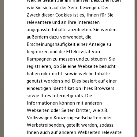
welche Seiten Sie am meisten besuchen oder
Digitales Bordbuch
wie Sie sich auf der Seite bewegen. Der
Fahrerassistenz- und Sicherheitssysteme
Zweck dieser Cookies ist es, Ihnen für Sie
Kontrollleuchten
Kurzfahrprofile und Ölverdünnung
relevantere und an Ihre Interessen
Batterieverordnung
angepasste Inhalte anzubieten. Sie werden
XTL-Dieselkraftstoff
außerdem dazu verwendet, die
Ersatzteile und Betriebsflüssigkeiten
Original Zubehör und Lifestyle Produkte
Erscheinungshäufigkeit einer Anzeige zu
myVolkswagen
begrenzen und die Effektivität von
myVolkswagen Business
Kampagnen zu messen und zu steuern. Sie
Elektrisch & Autonom
Elektro - & Hybridfahrzeuge
registrieren, ob Sie eine Webseite besucht
Unser Ansatz
haben oder nicht, sowie welche Inhalte
Klimafreundlicher Strom
genutzt worden sind. Dies basiert auf einer
Reichweite & Ladelösungen
Reichweitensimulator
eindeutigen Identifikation Ihres Browsers
Ladezeitensimulator
sowie Ihres Internetgeräts. Die
Ladelösungen für Privatkunden
Informationen können mit anderen
Ladelösungen für Gewerbekunden
Wallbox und Ladekabel
Webseiten oder Seiten Dritter, wie z.B.
Bidirektionales Laden
Volkswagen Konzerngesellschaften oder
Förderung & Kosten der Elektrofahrzeuge
Werbetreibenden, geteilt werden, sodass
Fördermöglichkeiten für Privatkunden
Fördermöglichkeiten für Gewerbekunden
Ihnen auch auf anderen Webseiten relevante
Kostensimulator