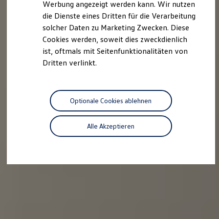
Werbung angezeigt werden kann. Wir nutzen
Autonomes Fahren
die Dienste eines Dritten für die Verarbeitung
Mehr zum ID. Buzz
Online Beratung
solcher Daten zu Marketing Zwecken. Diese
California Welt
Cookies werden, soweit dies zweckdienlich
California Club
ist, oftmals mit Seitenfunktionalitäten von
California Magazin & Ratgeber
Vanlife
Dritten verlinkt.
Ratgeber
Routen & Reisen
California Reisen & Erlebnisse
California App
Optionale Cookies ablehnen
California Lifestyle & Zubehör
Übernachten im California
Marke
Alle Akzeptieren
Unternehmen
Karriere
Karriere im Unternehmen
Karriere im Autohaus
Nachhaltigkeit
Kunden
Gesellschaft
Natur
Events
Rückblick VW Bus Festival 2023
75 Jahre Bulli Jubiläum