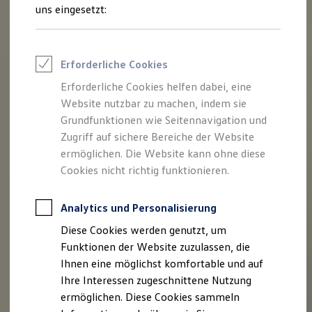
Rettungsdienste
uns eingesetzt:
ONE Business ID Vorteile
Fahrzeugsuche & Marktplatz
Fahrzeugsuche
Fahrzeuge online kaufen
Erforderliche Cookies
Digitaler Marktplatz
Kauf & Finanzierung
Erforderliche Cookies helfen dabei, eine
Online-Fahrzeugbewertung
Website nutzbar zu machen, indem sie
Aktionen & Angebote
E-Auto-Förderung
Grundfunktionen wie Seitennavigation und
Für Privatkunden
Zugriff auf sichere Bereiche der Website
Für Gewerbekunden
ermöglichen. Die Website kann ohne diese
Profi Paket
TopDeal
Cookies nicht richtig funktionieren.
Gebrauchtwagen
ProfiPartner für Gebrauchtwagen
Zertifizierte Gebrauchtwagen
Analytics und Personalisierung
Finanzierung
Diese Cookies werden genutzt, um
Für Privatkunden
Für Gewerbekunden
Funktionen der Website zuzulassen, die
Leasing
Ihnen eine möglichst komfortable und auf
Für Privatkunden
Ihre Interessen zugeschnittene Nutzung
Für Gewerbekunden
Versicherungen & Garantien
ermöglichen. Diese Cookies sammeln
Garantien