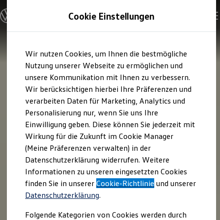
Modelle & Konfigurator
Cookie Einstellungen
Nutzfahrzeuge
Nutzfahrzeugkategorien entdecken
Modelle konfigurieren
Konfiguration laden
Zum
Zum
Modelle vergleichen
Wir nutzen Cookies, um Ihnen die bestmögliche
Hauptinhalt
Footer
Vorgängermodelle und Oldtimer
springen
springen
Nutzung unserer Webseite zu ermöglichen und
Vorgängermodelle
Oldtimer
unsere Kommunikation mit Ihnen zu verbessern.
Bulli Historie
Wir berücksichtigen hierbei Ihre Präferenzen und
Branchenlösungen & Gewerbekunden
verarbeiten Daten für Marketing, Analytics und
Umbaulösungen und Hersteller finden
Auf- und Umbauten entdecken & konfigurieren
Personalisierung nur, wenn Sie uns Ihre
Groß- und Sonderkunden
Einwilligung geben. Diese können Sie jederzeit mit
Großkunden
Wirkung für die Zukunft im Cookie Manager
Kommunen & Behörden
Journalisten
(Meine Präferenzen verwalten) in der
Sportvereine
Datenschutzerklärung widerrufen. Weitere
Branchenlösungen
Informationen zu unseren eingesetzten Cookies
Bau & Handwerk
Gewerbliche Personenbeförderung
finden Sie in unserer
Cookie-Richtlinie
und unserer
Service & mobile Werkstätten
Datenschutzerklärung
.
Kurier, Logistik & Handel
Kühlfahrzeuge
Folgende Kategorien von Cookies werden durch
Feuerwehr