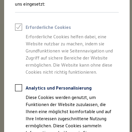
Rettungsdienste
uns eingesetzt:
ONE Business ID Vorteile
Fahrzeugsuche & Marktplatz
Fahrzeugsuche
Fahrzeuge online kaufen
Erforderliche Cookies
Digitaler Marktplatz
Kauf & Finanzierung
Erforderliche Cookies helfen dabei, eine
Online-Fahrzeugbewertung
Website nutzbar zu machen, indem sie
Aktionen & Angebote
E-Auto-Förderung
Grundfunktionen wie Seitennavigation und
Für Privatkunden
Zugriff auf sichere Bereiche der Website
Für Gewerbekunden
ermöglichen. Die Website kann ohne diese
Profi Paket
TopDeal
Cookies nicht richtig funktionieren.
Gebrauchtwagen
ProfiPartner für Gebrauchtwagen
Zertifizierte Gebrauchtwagen
Analytics und Personalisierung
Finanzierung
Diese Cookies werden genutzt, um
Für Privatkunden
Für Gewerbekunden
Funktionen der Website zuzulassen, die
Leasing
Ihnen eine möglichst komfortable und auf
Für Privatkunden
Ihre Interessen zugeschnittene Nutzung
Für Gewerbekunden
Versicherungen & Garantien
ermöglichen. Diese Cookies sammeln
Garantien