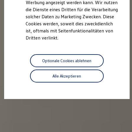
Werbung angezeigt werden kann. Wir nutzen
Autonomes Fahren
die Dienste eines Dritten für die Verarbeitung
Mehr zum ID. Buzz
Online Beratung
solcher Daten zu Marketing Zwecken. Diese
California Welt
Cookies werden, soweit dies zweckdienlich
California Club
ist, oftmals mit Seitenfunktionalitäten von
California Magazin & Ratgeber
Vanlife
Dritten verlinkt.
Ratgeber
Routen & Reisen
California Reisen & Erlebnisse
California App
Optionale Cookies ablehnen
California Lifestyle & Zubehör
Übernachten im California
Marke
Alle Akzeptieren
Unternehmen
Karriere
Karriere im Unternehmen
Karriere im Autohaus
Nachhaltigkeit
Kunden
Gesellschaft
Natur
Events
Rückblick VW Bus Festival 2023
75 Jahre Bulli Jubiläum