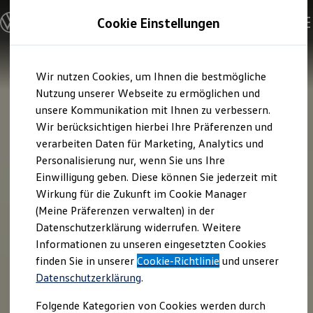
Modelle & Konfigurator
Cookie Einstellungen
Nutzfahrzeuge
Nutzfahrzeugkategorien entdecken
Modelle konfigurieren
Konfiguration laden
Zum
Zum
Modelle vergleichen
Wir nutzen Cookies, um Ihnen die bestmögliche
Hauptinhalt
Footer
Vorgängermodelle und Oldtimer
springen
springen
Nutzung unserer Webseite zu ermöglichen und
Vorgängermodelle
Oldtimer
unsere Kommunikation mit Ihnen zu verbessern.
Bulli Historie
Wir berücksichtigen hierbei Ihre Präferenzen und
Branchenlösungen & Gewerbekunden
verarbeiten Daten für Marketing, Analytics und
Umbaulösungen und Hersteller finden
Auf- und Umbauten entdecken & konfigurieren
Personalisierung nur, wenn Sie uns Ihre
Groß- und Sonderkunden
Einwilligung geben. Diese können Sie jederzeit mit
Großkunden
Wirkung für die Zukunft im Cookie Manager
Kommunen & Behörden
Journalisten
(Meine Präferenzen verwalten) in der
Sportvereine
Datenschutzerklärung widerrufen. Weitere
Branchenlösungen
Informationen zu unseren eingesetzten Cookies
Bau & Handwerk
Gewerbliche Personenbeförderung
finden Sie in unserer
Cookie-Richtlinie
und unserer
Service & mobile Werkstätten
Datenschutzerklärung
.
Kurier, Logistik & Handel
Kühlfahrzeuge
Folgende Kategorien von Cookies werden durch
Feuerwehr