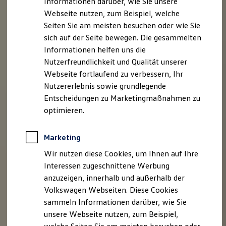
Informationen darüber, wie Sie unsere
Kfz-Versicherung für Nutzfahrzeuge
Webseite nutzen, zum Beispiel, welche
Restschuldversicherung
Wartungsverträge
Seiten Sie am meisten besuchen oder wie Sie
Besitzer & Service
sich auf der Seite bewegen. Die gesammelten
Reparatur & Service
Informationen helfen uns die
Sommer-Special
Reparatur, Pflege & Inspektion
Nutzerfreundlichkeit und Qualität unserer
Servicetermin anfragen
Webseite fortlaufend zu verbessern, Ihr
Service-Vorteile bei Volkswagen Nutzfahrzeuge
Nutzererlebnis sowie grundlegende
ServicePlus
Economy Service
Entscheidungen zu Marketingmaßnahmen zu
Räder & Reifen Service
optimieren.
Ersatzfahrzeuge
Notdienst und Pannenhilfe
Software, Konnektivität & Apps
Marketing
California App
VW Connect für Ihren ID. Buzz
Wir nutzen diese Cookies, um Ihnen auf Ihre
VW Connect für Ihren Transporter/Caravelle
Interessen zugeschnittene Werbung
VW Connect für Ihren Amarok
anzuzeigen, innerhalb und außerhalb der
VW Connect für andere Modelle
Connect Pro
Volkswagen Webseiten. Diese Cookies
Fleet Interface Data
sammeln Informationen darüber, wie Sie
Multistop Pathfinder
unsere Webseite nutzen, zum Beispiel,
Übersicht Software Updates
Hilfreiches für Besitzer