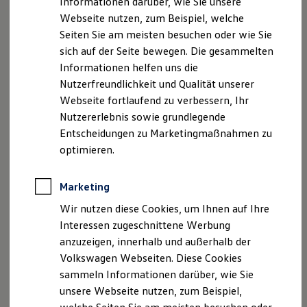
Informationen darüber, wie Sie unsere
Kfz-Versicherung für Nutzfahrzeuge
Webseite nutzen, zum Beispiel, welche
Restschuldversicherung
Wartungsverträge
Seiten Sie am meisten besuchen oder wie Sie
Besitzer & Service
sich auf der Seite bewegen. Die gesammelten
Reparatur & Service
Informationen helfen uns die
Sommer-Special
Reparatur, Pflege & Inspektion
Nutzerfreundlichkeit und Qualität unserer
Servicetermin anfragen
Webseite fortlaufend zu verbessern, Ihr
Service-Vorteile bei Volkswagen Nutzfahrzeuge
Nutzererlebnis sowie grundlegende
ServicePlus
Economy Service
Entscheidungen zu Marketingmaßnahmen zu
Räder & Reifen Service
optimieren.
Ersatzfahrzeuge
Notdienst und Pannenhilfe
Software, Konnektivität & Apps
Marketing
California App
VW Connect für Ihren ID. Buzz
Wir nutzen diese Cookies, um Ihnen auf Ihre
VW Connect für Ihren Transporter/Caravelle
Interessen zugeschnittene Werbung
VW Connect für Ihren Amarok
anzuzeigen, innerhalb und außerhalb der
VW Connect für andere Modelle
Connect Pro
Volkswagen Webseiten. Diese Cookies
Fleet Interface Data
sammeln Informationen darüber, wie Sie
Multistop Pathfinder
unsere Webseite nutzen, zum Beispiel,
Übersicht Software Updates
Hilfreiches für Besitzer