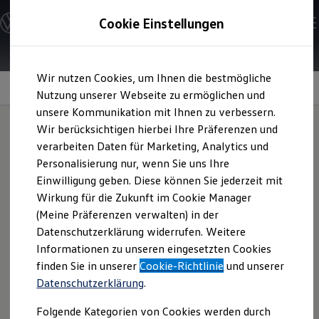
Modelle & Konfigurator
Cookie Einstellungen
Nutzfahrzeuge
Nutzfahrzeugkategorien entdecken
Modelle konfigurieren
Konfiguration laden
Zum
Zum
Modelle vergleichen
Wir nutzen Cookies, um Ihnen die bestmögliche
Hauptinhalt
Footer
Vorgängermodelle und Oldtimer
Technische Daten
springen
springen
Nutzung unserer Webseite zu ermöglichen und
Vorgängermodelle
Oldtimer
unsere Kommunikation mit Ihnen zu verbessern.
Bulli Historie
Wir berücksichtigen hierbei Ihre Präferenzen und
Branchenlösungen & Gewerbekunden
verarbeiten Daten für Marketing, Analytics und
Umbaulösungen und Hersteller finden
Auf- und Umbauten entdecken & konfigurieren
Personalisierung nur, wenn Sie uns Ihre
Groß- und Sonderkunden
Einwilligung geben. Diese können Sie jederzeit mit
Großkunden
Wirkung für die Zukunft im Cookie Manager
Kommunen & Behörden
Journalisten
(Meine Präferenzen verwalten) in der
Sportvereine
Datenschutzerklärung widerrufen. Weitere
Branchenlösungen
Informationen zu unseren eingesetzten Cookies
Bau & Handwerk
Gewerbliche Personenbeförderung
finden Sie in unserer
Cookie-Richtlinie
und unserer
Service & mobile Werkstätten
Datenschutzerklärung
.
Kurier, Logistik & Handel
Kühlfahrzeuge
Folgende Kategorien von Cookies werden durch
Feuerwehr