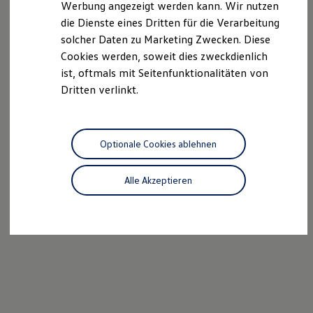
Werbung angezeigt werden kann. Wir nutzen
Autonomes Fahren
die Dienste eines Dritten für die Verarbeitung
Mehr zum ID. Buzz
Online Beratung
solcher Daten zu Marketing Zwecken. Diese
California Welt
Cookies werden, soweit dies zweckdienlich
California Club
ist, oftmals mit Seitenfunktionalitäten von
California Magazin & Ratgeber
Vanlife
Dritten verlinkt.
Ratgeber
Routen & Reisen
California Reisen & Erlebnisse
California App
Optionale Cookies ablehnen
California Lifestyle & Zubehör
Übernachten im California
Marke
Alle Akzeptieren
Unternehmen
Karriere
Karriere im Unternehmen
Karriere im Autohaus
Nachhaltigkeit
Kunden
Gesellschaft
Natur
Events
Rückblick VW Bus Festival 2023
75 Jahre Bulli Jubiläum