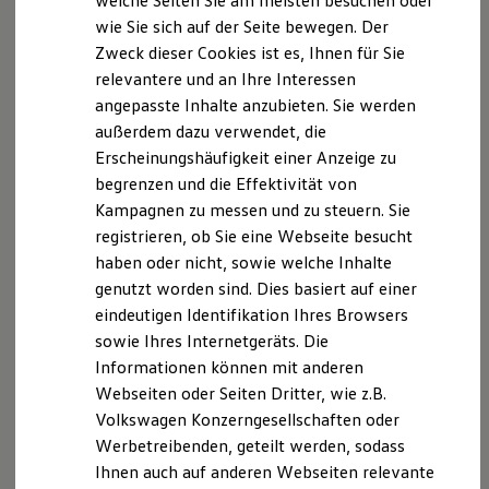
welche Seiten Sie am meisten besuchen oder
Digitales Bordbuch
wie Sie sich auf der Seite bewegen. Der
Fahrerassistenz- und Sicherheitssysteme
Zweck dieser Cookies ist es, Ihnen für Sie
Kontrollleuchten
Kurzfahrprofile und Ölverdünnung
relevantere und an Ihre Interessen
Batterieverordnung
angepasste Inhalte anzubieten. Sie werden
XTL-Dieselkraftstoff
außerdem dazu verwendet, die
Ersatzteile und Betriebsflüssigkeiten
Original Zubehör und Lifestyle Produkte
Erscheinungshäufigkeit einer Anzeige zu
myVolkswagen
begrenzen und die Effektivität von
myVolkswagen Business
Kampagnen zu messen und zu steuern. Sie
Elektrisch & Autonom
Elektro - & Hybridfahrzeuge
registrieren, ob Sie eine Webseite besucht
Unser Ansatz
haben oder nicht, sowie welche Inhalte
Klimafreundlicher Strom
genutzt worden sind. Dies basiert auf einer
Reichweite & Ladelösungen
Reichweitensimulator
eindeutigen Identifikation Ihres Browsers
Ladezeitensimulator
sowie Ihres Internetgeräts. Die
Ladelösungen für Privatkunden
Informationen können mit anderen
Ladelösungen für Gewerbekunden
Wallbox und Ladekabel
Webseiten oder Seiten Dritter, wie z.B.
Bidirektionales Laden
Volkswagen Konzerngesellschaften oder
Förderung & Kosten der Elektrofahrzeuge
Werbetreibenden, geteilt werden, sodass
Fördermöglichkeiten für Privatkunden
Fördermöglichkeiten für Gewerbekunden
Ihnen auch auf anderen Webseiten relevante
Kostensimulator