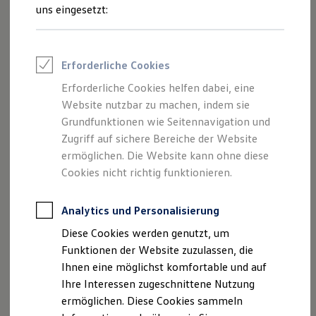
Rettungsdienste
uns eingesetzt:
ONE Business ID Vorteile
Fahrzeugsuche & Marktplatz
Fahrzeugsuche
Fahrzeuge online kaufen
Erforderliche Cookies
Digitaler Marktplatz
Kauf & Finanzierung
Erforderliche Cookies helfen dabei, eine
Online-Fahrzeugbewertung
Website nutzbar zu machen, indem sie
Aktionen & Angebote
E-Auto-Förderung
Grundfunktionen wie Seitennavigation und
Für Privatkunden
Zugriff auf sichere Bereiche der Website
Für Gewerbekunden
ermöglichen. Die Website kann ohne diese
Profi Paket
TopDeal
Cookies nicht richtig funktionieren.
Gebrauchtwagen
ProfiPartner für Gebrauchtwagen
Zertifizierte Gebrauchtwagen
Analytics und Personalisierung
Finanzierung
Diese Cookies werden genutzt, um
Für Privatkunden
Für Gewerbekunden
Funktionen der Website zuzulassen, die
Leasing
Ihnen eine möglichst komfortable und auf
Für Privatkunden
Ihre Interessen zugeschnittene Nutzung
Für Gewerbekunden
Versicherungen & Garantien
ermöglichen. Diese Cookies sammeln
Garantien