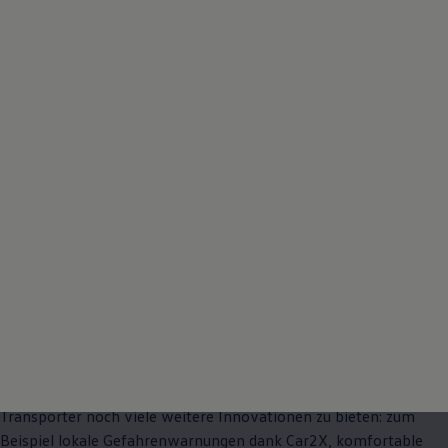
Details zum
Laderaum
De
Technologie und
Komfort
Digital, voll vernetzt und internetfähig: Im
ID. Buzz
Cargo
arbeiten einige unserer fortschrittlichsten Technologien. Neben
dem individuell anpassbaren Digital Cockpit und dem großen
Touchdisplay des Infotainment-Systems, über das Sie zahlreiche
Fahrzeugfunktionen steuern können, hat der Elektro
-
Transporter
noch viele weitere Innovationen zu bieten: zum
Beispiel lokale Gefahrenwarnungen dank Car2X, komfortable