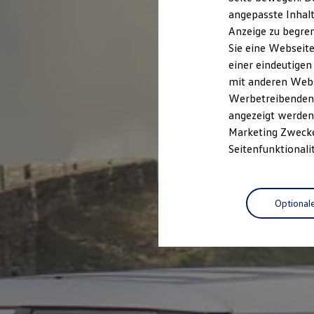
Kfz-Versicherung für Nutzfahrzeuge
angepasste Inhalt
Restschuldversicherung
Anzeige zu begren
Wartungsverträge
Besitzer & Service
Sie eine Webseite
Reparatur & Service
einer eindeutigen
Sommer-Special
mit anderen Webse
Reparatur, Pflege & Inspektion
Servicetermin anfragen
Werbetreibenden,
Service-Vorteile bei Volkswagen Nutzfahrzeuge
angezeigt werden 
ServicePlus
Marketing Zwecken
Economy Service
Räder & Reifen Service
Seitenfunktionali
Ersatzfahrzeuge
Notdienst und Pannenhilfe
Software, Konnektivität & Apps
California App
Optional
VW Connect für Ihren ID. Buzz
VW Connect für Ihren Transporter/Caravelle
VW Connect für Ihren Amarok
VW Connect für andere Modelle
Connect Pro
Fleet Interface Data
Multistop Pathfinder
Übersicht Software Updates
Hilfreiches für Besitzer