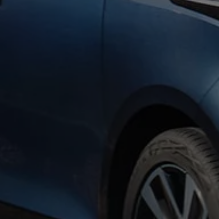
Autonomes Fahren
Mehr zum ID. Buzz
Online Beratung
California Welt
California Club
California Magazin & Ratgeber
Vanlife
Ratgeber
Routen & Reisen
California Reisen & Erlebnisse
California App
California Lifestyle & Zubehör
Übernachten im California
Marke
Unternehmen
Karriere
Karriere im Unternehmen
Karriere im Autohaus
Nachhaltigkeit
Kunden
Gesellschaft
Natur
Events
Rückblick VW Bus Festival 2023
75 Jahre Bulli Jubiläum