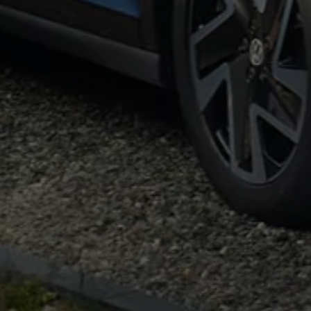
Bulli Magazin
Fahrzeugabholung ab Werk
Uptime