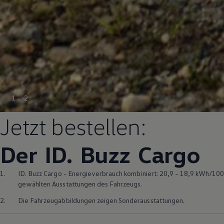
1
2
Jetzt bestellen:
Der ID.
Buzz
Cargo
1.
ID. Buzz
Cargo
- Energieverbrauch kombiniert: 20,9 – 18,9 kWh/100 
gewählten Ausstattungen des Fahrzeugs.
2.
Die Fahrzeugabbildungen zeigen Sonderausstattungen.