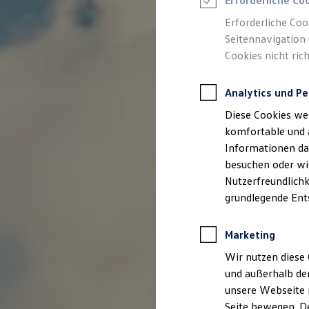
Erforderliche Co
Rettungsdienste
ONE Business ID Vorteile
Erforderliche Coo
Fahrzeugsuche & Marktplatz
Seitennavigation 
Fahrzeugsuche
Cookies nicht rich
Fahrzeuge online kaufen
Digitaler Marktplatz
Kauf & Finanzierung
Analytics und Pe
Online-Fahrzeugbewertung
Aktionen & Angebote
Diese Cookies we
E-Auto-Förderung
Für Privatkunden
komfortable und 
Für Gewerbekunden
Informationen dar
Profi Paket
besuchen oder wie
TopDeal
Gebrauchtwagen
Nutzerfreundlichk
ProfiPartner für Gebrauchtwagen
grundlegende Ent
Zertifizierte Gebrauchtwagen
Finanzierung
Für Privatkunden
Marketing
Für Gewerbekunden
Leasing
Wir nutzen diese 
Für Privatkunden
und außerhalb de
Für Gewerbekunden
unsere Webseite n
Versicherungen & Garantien
Garantien
Seite bewegen. De