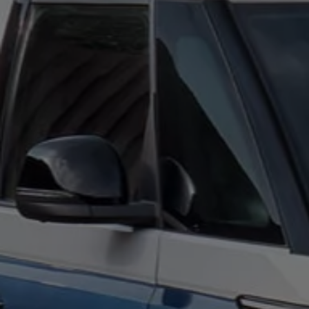
Digitales Bordbuch
Fahrerassistenz- und Sicherheitssysteme
Kontrollleuchten
Kurzfahrprofile und Ölverdünnung
Batterieverordnung
XTL-Dieselkraftstoff
Ersatzteile und Betriebsflüssigkeiten
Original Zubehör und Lifestyle Produkte
myVolkswagen
myVolkswagen Business
Elektrisch & Autonom
Elektro - & Hybridfahrzeuge
Unser Ansatz
Klimafreundlicher Strom
Reichweite & Ladelösungen
Reichweitensimulator
Ladezeitensimulator
Ladelösungen für Privatkunden
Ladelösungen für Gewerbekunden
Wallbox und Ladekabel
Bidirektionales Laden
Förderung & Kosten der Elektrofahrzeuge
Fördermöglichkeiten für Privatkunden
Fördermöglichkeiten für Gewerbekunden
Kostensimulator