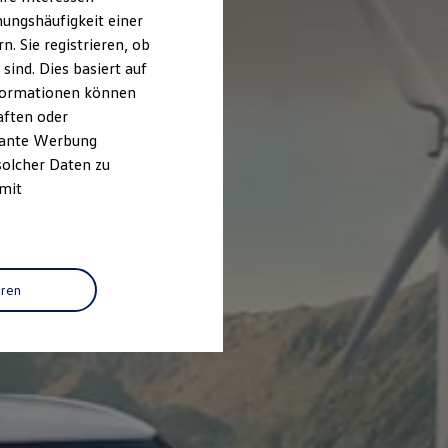
ungshäufigkeit einer
. Sie registrieren, ob
ind. Dies basiert auf
Informationen können
aften oder
evante Werbung
solcher Daten zu
 mit
eren