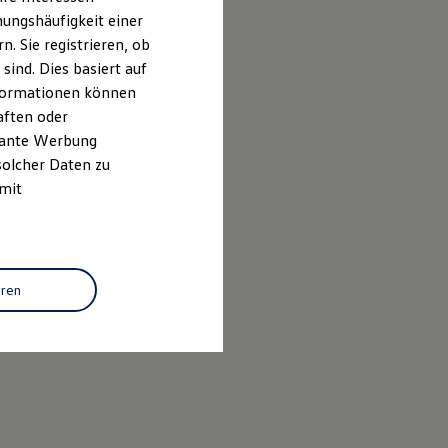
ungshäufigkeit einer
. Sie registrieren, ob
ind. Dies basiert auf
Informationen können
aften oder
evante Werbung
solcher Daten zu
 mit
eren