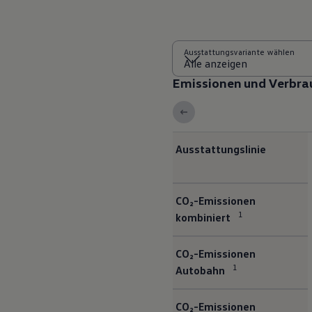
Autonomes Fahren
Mehr zum ID. Buzz
Online Beratung
California Welt
Ausstattungsvariante wählen
California Club
California Magazin & Ratgeber
Emissionen und Verbra
Vanlife
Ratgeber
Routen & Reisen
California Reisen & Erlebnisse
California App
California Lifestyle & Zubehör
Ausstattungslinie
Übernachten im California
Marke
Unternehmen
Emissionen und Verbrauch
Karriere
CO₂-Emissionen
Karriere im Unternehmen
1
kombiniert
Karriere im Autohaus
Nachhaltigkeit
Kunden
CO₂-Emissionen
Gesellschaft
1
Autobahn
Natur
Events
Rückblick VW Bus Festival 2023
CO₂-Emissionen
75 Jahre Bulli Jubiläum