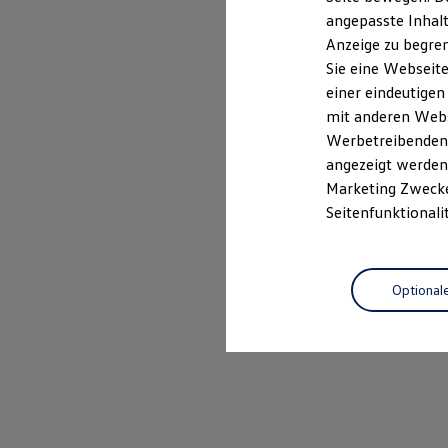
Kfz-Versicherung für Nutzfahrzeuge
angepasste Inhalt
Restschuldversicherung
Anzeige zu begren
Wartungsverträge
Besitzer & Service
Sie eine Webseite
Reparatur & Service
einer eindeutigen
Sommer-Special
mit anderen Webse
Reparatur, Pflege & Inspektion
Servicetermin anfragen
Werbetreibenden,
Service-Vorteile bei Volkswagen Nutzfahrzeuge
angezeigt werden 
ServicePlus
Marketing Zwecken
Economy Service
Räder & Reifen Service
Seitenfunktionali
Ersatzfahrzeuge
Notdienst und Pannenhilfe
Software, Konnektivität & Apps
California App
Optional
VW Connect für Ihren ID. Buzz
VW Connect für Ihren Transporter/Caravelle
VW Connect für Ihren Amarok
VW Connect für andere Modelle
Connect Pro
Fleet Interface Data
Multistop Pathfinder
Übersicht Software Updates
Hilfreiches für Besitzer