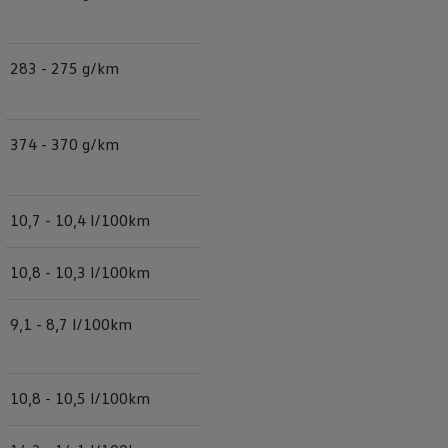
283 - 275 g/km
283 - 272 g/km
374 - 370 g/km
373 - 369 g/km
10,7 - 10,4 l/100km
10,7 - 10,2 l/100km
10,8 - 10,3 l/100km
10,8 - 10,1 l/100km
9,1 - 8,7 l/100km
9,1 - 8,6 l/100km
10,8 - 10,5 l/100km
10,8 - 10,4 l/100km