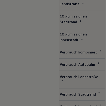
1
Landstraße
Bulli Magazin
Fahrzeugabholung ab Werk
Uptime
CO₂-Emissionen
1
Stadtrand
CO₂-Emissionen
1
Innenstadt
2
Verbrauch kombiniert
2
Verbrauch Autobahn
Verbrauch Landstraße
2
2
Verbrauch Stadtrand
2