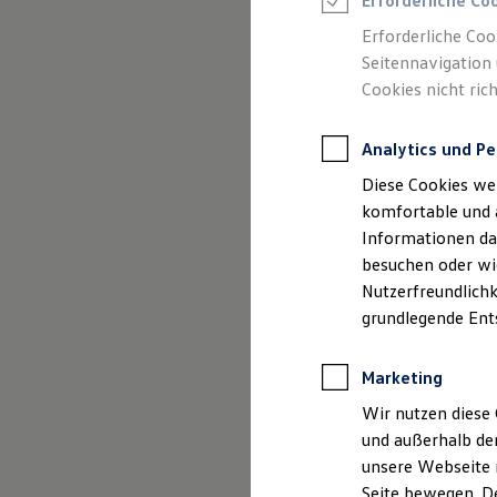
Erforderliche Co
Rettungsdienste
ONE Business ID Vorteile
Erforderliche Coo
Fahrzeugsuche & Marktplatz
Seitennavigation 
Fahrzeugsuche
Cookies nicht rich
Fahrzeuge online kaufen
Digitaler Marktplatz
Kauf & Finanzierung
Analytics und Pe
Online-Fahrzeugbewertung
Aktionen & Angebote
Diese Cookies we
E-Auto-Förderung
Für Privatkunden
komfortable und 
Für Gewerbekunden
Informationen dar
Profi Paket
besuchen oder wie
TopDeal
Gebrauchtwagen
Nutzerfreundlichk
ProfiPartner für Gebrauchtwagen
grundlegende Ent
Zertifizierte Gebrauchtwagen
Finanzierung
Für Privatkunden
Marketing
Für Gewerbekunden
Leasing
Wir nutzen diese 
Für Privatkunden
und außerhalb de
Für Gewerbekunden
unsere Webseite n
Versicherungen & Garantien
Garantien
Seite bewegen. De