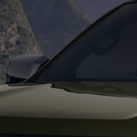
Digitales Bordbuch
Fahrerassistenz- und Sicherheitssysteme
Kontrollleuchten
Kurzfahrprofile und Ölverdünnung
Batterieverordnung
XTL-Dieselkraftstoff
Ersatzteile und Betriebsflüssigkeiten
Original Zubehör und Lifestyle Produkte
myVolkswagen
myVolkswagen Business
Elektrisch & Autonom
Elektro - & Hybridfahrzeuge
Unser Ansatz
Klimafreundlicher Strom
Reichweite & Ladelösungen
Reichweitensimulator
Ladezeitensimulator
Ladelösungen für Privatkunden
Ladelösungen für Gewerbekunden
Wallbox und Ladekabel
Bidirektionales Laden
Förderung & Kosten der Elektrofahrzeuge
Fördermöglichkeiten für Privatkunden
Fördermöglichkeiten für Gewerbekunden
Kostensimulator