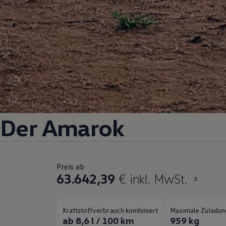
1
,
2
Der
Amarok
Preis ab
63.642,39
€ inkl. MwSt.
3
Kraftstoffverbrauch kombiniert
Maximale Zuladun
ab 8,6 l / 100 km
959 kg