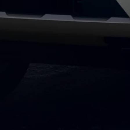
Bulli Magazin
Fahrzeugabholung ab Werk
Uptime