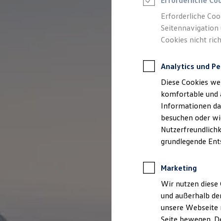
Erforderliche Co
Rettungsdienste
ONE Business ID Vorteile
Erforderliche Coo
Fahrzeugsuche & Marktplatz
Seitennavigation 
Fahrzeugsuche
Cookies nicht rich
Fahrzeuge online kaufen
Digitaler Marktplatz
Kauf & Finanzierung
Analytics und Pe
Online-Fahrzeugbewertung
Aktionen & Angebote
Diese Cookies we
E-Auto-Förderung
Für Privatkunden
komfortable und 
Für Gewerbekunden
Informationen dar
Profi Paket
besuchen oder wie
TopDeal
Gebrauchtwagen
Nutzerfreundlichk
ProfiPartner für Gebrauchtwagen
grundlegende Ent
Zertifizierte Gebrauchtwagen
Finanzierung
Für Privatkunden
Marketing
Für Gewerbekunden
Leasing
Wir nutzen diese 
Für Privatkunden
und außerhalb de
Für Gewerbekunden
unsere Webseite n
Versicherungen & Garantien
Garantien
Seite bewegen. De