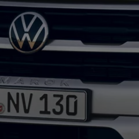
Autonomes Fahren
Mehr zum ID. Buzz
Online Beratung
California Welt
California Club
California Magazin & Ratgeber
Vanlife
Ratgeber
Routen & Reisen
California Reisen & Erlebnisse
California App
California Lifestyle & Zubehör
Übernachten im California
Marke
Unternehmen
Karriere
Karriere im Unternehmen
Karriere im Autohaus
Nachhaltigkeit
Kunden
Gesellschaft
Natur
Events
Rückblick VW Bus Festival 2023
75 Jahre Bulli Jubiläum