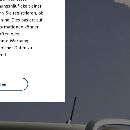
ungshäufigkeit einer
. Sie registrieren, ob
ind. Dies basiert auf
Informationen können
aften oder
evante Werbung
solcher Daten zu
 mit
eren