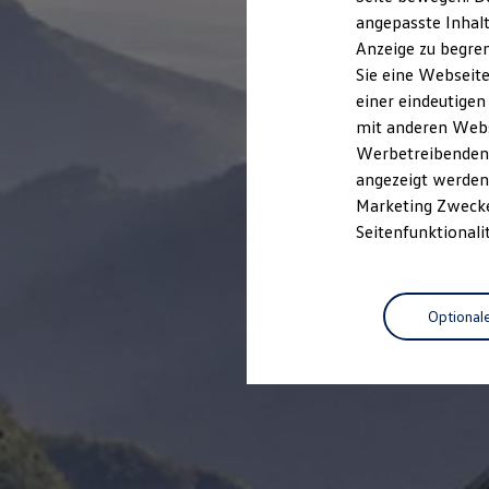
Kfz-Versicherung für Nutzfahrzeuge
angepasste Inhalt
Restschuldversicherung
Anzeige zu begren
Wartungsverträge
Besitzer & Service
Sie eine Webseite
Reparatur & Service
einer eindeutigen
Sommer-Special
mit anderen Webse
Reparatur, Pflege & Inspektion
Servicetermin anfragen
Werbetreibenden,
Service-Vorteile bei Volkswagen Nutzfahrzeuge
angezeigt werden 
ServicePlus
Marketing Zwecken
Economy Service
Räder & Reifen Service
Seitenfunktionali
Ersatzfahrzeuge
Notdienst und Pannenhilfe
Software, Konnektivität & Apps
California App
Optional
VW Connect für Ihren ID. Buzz
VW Connect für Ihren Transporter/Caravelle
VW Connect für Ihren Amarok
VW Connect für andere Modelle
Connect Pro
Fleet Interface Data
Multistop Pathfinder
Übersicht Software Updates
Hilfreiches für Besitzer