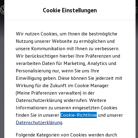
Modelle & Konfigurator
Cookie Einstellungen
Nutzfahrzeuge
Nutzfahrzeugkategorien entdecken
Modelle konfigurieren
Konfiguration laden
Zum
Zum
Modelle vergleichen
Wir nutzen Cookies, um Ihnen die bestmögliche
Hauptinhalt
Footer
Vorgängermodelle und Oldtimer
springen
springen
Nutzung unserer Webseite zu ermöglichen und
Vorgängermodelle
Oldtimer
unsere Kommunikation mit Ihnen zu verbessern.
Bulli Historie
Wir berücksichtigen hierbei Ihre Präferenzen und
Branchenlösungen & Gewerbekunden
verarbeiten Daten für Marketing, Analytics und
Umbaulösungen und Hersteller finden
Auf- und Umbauten entdecken & konfigurieren
Personalisierung nur, wenn Sie uns Ihre
Groß- und Sonderkunden
Einwilligung geben. Diese können Sie jederzeit mit
Großkunden
Wirkung für die Zukunft im Cookie Manager
Kommunen & Behörden
Journalisten
(Meine Präferenzen verwalten) in der
Sportvereine
Datenschutzerklärung widerrufen. Weitere
Branchenlösungen
Informationen zu unseren eingesetzten Cookies
Bau & Handwerk
Gewerbliche Personenbeförderung
finden Sie in unserer
Cookie-Richtlinie
und unserer
Service & mobile Werkstätten
Datenschutzerklärung
.
Kurier, Logistik & Handel
Menschen mit Behinderung
Folgende Kategorien von Cookies werden durch
Kühlfahrzeuge