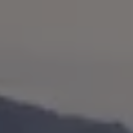
75 Jahre Bulli Jubiläum
Bulli Magazin
Fahrzeugabholung ab Werk