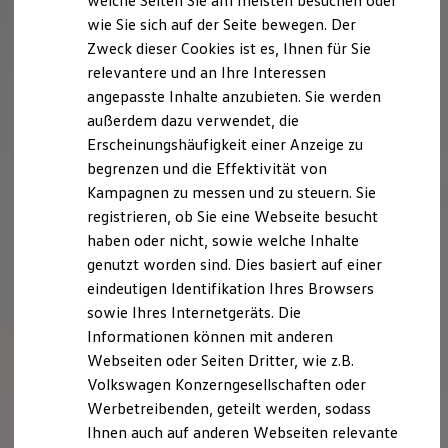
welche Seiten Sie am meisten besuchen oder
Hilfreiches für Besitzer
wie Sie sich auf der Seite bewegen. Der
Digitales Bordbuch
Zweck dieser Cookies ist es, Ihnen für Sie
Fahrerassistenz- und Sicherheitssysteme
Kontrollleuchten
relevantere und an Ihre Interessen
Kurzfahrprofile und Ölverdünnung
angepasste Inhalte anzubieten. Sie werden
Batterieverordnung
außerdem dazu verwendet, die
XTL-Dieselkraftstoff
Ersatzteile und Betriebsflüssigkeiten
Erscheinungshäufigkeit einer Anzeige zu
Original Zubehör und Lifestyle Produkte
begrenzen und die Effektivität von
myVolkswagen
Kampagnen zu messen und zu steuern. Sie
myVolkswagen Business
Elektrisch & Autonom
registrieren, ob Sie eine Webseite besucht
Elektro - & Hybridfahrzeuge
haben oder nicht, sowie welche Inhalte
Unser Ansatz
genutzt worden sind. Dies basiert auf einer
Klimafreundlicher Strom
Reichweite & Ladelösungen
eindeutigen Identifikation Ihres Browsers
Reichweitensimulator
sowie Ihres Internetgeräts. Die
Ladezeitensimulator
Informationen können mit anderen
Ladelösungen für Privatkunden
Ladelösungen für Gewerbekunden
Webseiten oder Seiten Dritter, wie z.B.
Wallbox und Ladekabel
Volkswagen Konzerngesellschaften oder
Bidirektionales Laden
Werbetreibenden, geteilt werden, sodass
Förderung & Kosten der Elektrofahrzeuge
Fördermöglichkeiten für Privatkunden
Ihnen auch auf anderen Webseiten relevante
Fördermöglichkeiten für Gewerbekunden