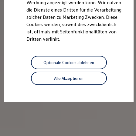
Werbung angezeigt werden kann. Wir nutzen
Kostensimulator
die Dienste eines Dritten für die Verarbeitung
Autonomes Fahren
Mehr zum ID. Buzz
solcher Daten zu Marketing Zwecken. Diese
Online Beratung
Cookies werden, soweit dies zweckdienlich
California Welt
ist, oftmals mit Seitenfunktionalitäten von
California Club
California Magazin & Ratgeber
Dritten verlinkt.
Vanlife
Ratgeber
Routen & Reisen
California Reisen & Erlebnisse
Optionale Cookies ablehnen
California App
California Lifestyle & Zubehör
Übernachten im California
Alle Akzeptieren
Marke
Unternehmen
Karriere
Karriere im Unternehmen
Karriere im Autohaus
Nachhaltigkeit
Kunden
Gesellschaft
Natur
Events
Rückblick VW Bus Festival 2023