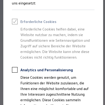
Feuerwehr
uns eingesetzt:
Rettungsdienste
ONE Business ID Vorteile
Fahrzeugsuche & Marktplatz
Fahrzeugsuche
Erforderliche Cookies
Fahrzeuge online kaufen
Digitaler Marktplatz
Erforderliche Cookies helfen dabei, eine
Kauf & Finanzierung
Website nutzbar zu machen, indem sie
Online-Fahrzeugbewertung
Aktionen & Angebote
Grundfunktionen wie Seitennavigation und
E-Auto-Förderung
Zugriff auf sichere Bereiche der Website
Für Privatkunden
ermöglichen. Die Website kann ohne diese
Für Gewerbekunden
Profi Paket
Cookies nicht richtig funktionieren.
TopDeal
Gebrauchtwagen
ProfiPartner für Gebrauchtwagen
Analytics und Personalisierung
Zertifizierte Gebrauchtwagen
Diese Cookies werden genutzt, um
Finanzierung
Für Privatkunden
Funktionen der Website zuzulassen, die
Für Gewerbekunden
Ihnen eine möglichst komfortable und auf
Leasing
Ihre Interessen zugeschnittene Nutzung
Für Privatkunden
Für Gewerbekunden
ermöglichen. Diese Cookies sammeln
Versicherungen & Garantien