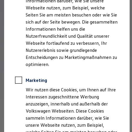
Informationen darüber, wie Sie unsere
Garantien
Webseite nutzen, zum Beispiel, welche
Kfz-Versicherung für Nutzfahrzeuge
Restschuldversicherung
Seiten Sie am meisten besuchen oder wie Sie
Wartungsverträge
sich auf der Seite bewegen. Die gesammelten
Besitzer & Service
Informationen helfen uns die
Reparatur & Service
Sommer-Special
Nutzerfreundlichkeit und Qualität unserer
Reparatur, Pflege & Inspektion
Webseite fortlaufend zu verbessern, Ihr
Servicetermin anfragen
Nutzererlebnis sowie grundlegende
Service-Vorteile bei Volkswagen Nutzfahrzeuge
ServicePlus
Entscheidungen zu Marketingmaßnahmen zu
Economy Service
optimieren.
Räder & Reifen Service
Ersatzfahrzeuge
Notdienst und Pannenhilfe
Marketing
Software, Konnektivität & Apps
California App
Wir nutzen diese Cookies, um Ihnen auf Ihre
VW Connect für Ihren ID. Buzz
Interessen zugeschnittene Werbung
VW Connect für Ihren Transporter/Caravelle
anzuzeigen, innerhalb und außerhalb der
VW Connect für Ihren Amarok
VW Connect für andere Modelle
Volkswagen Webseiten. Diese Cookies
Connect Pro
sammeln Informationen darüber, wie Sie
Fleet Interface Data
unsere Webseite nutzen, zum Beispiel,
Multistop Pathfinder
Übersicht Software Updates