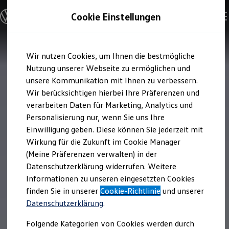
Modelle & Konfigurator
Cookie Einstellungen
Nutzfahrzeuge
Nutzfahrzeugkategorien entdecken
Modelle konfigurieren
Konfiguration laden
Zum
Zum
Modelle vergleichen
Wir nutzen Cookies, um Ihnen die bestmögliche
Hauptinhalt
Footer
Vorgängermodelle und Oldtimer
springen
springen
Nutzung unserer Webseite zu ermöglichen und
Vorgängermodelle
Oldtimer
unsere Kommunikation mit Ihnen zu verbessern.
Bulli Historie
Wir berücksichtigen hierbei Ihre Präferenzen und
Branchenlösungen & Gewerbekunden
verarbeiten Daten für Marketing, Analytics und
Umbaulösungen und Hersteller finden
Auf- und Umbauten entdecken & konfigurieren
Personalisierung nur, wenn Sie uns Ihre
Groß- und Sonderkunden
Einwilligung geben. Diese können Sie jederzeit mit
Großkunden
Wirkung für die Zukunft im Cookie Manager
Kommunen & Behörden
Journalisten
(Meine Präferenzen verwalten) in der
Sportvereine
Datenschutzerklärung widerrufen. Weitere
Branchenlösungen
Informationen zu unseren eingesetzten Cookies
Bau & Handwerk
Gewerbliche Personenbeförderung
finden Sie in unserer
Cookie-Richtlinie
und unserer
Service & mobile Werkstätten
Datenschutzerklärung
.
Kurier, Logistik & Handel
Menschen mit Behinderung
Folgende Kategorien von Cookies werden durch
Kühlfahrzeuge