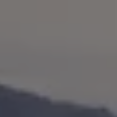
75 Jahre Bulli Jubiläum
Bulli Magazin
Fahrzeugabholung ab Werk