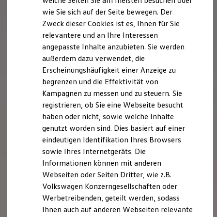
welche Seiten Sie am meisten besuchen oder
Hilfreiches für Besitzer
wie Sie sich auf der Seite bewegen. Der
Digitales Bordbuch
Zweck dieser Cookies ist es, Ihnen für Sie
Fahrerassistenz- und Sicherheitssysteme
Kontrollleuchten
relevantere und an Ihre Interessen
Kurzfahrprofile und Ölverdünnung
angepasste Inhalte anzubieten. Sie werden
Batterieverordnung
außerdem dazu verwendet, die
XTL-Dieselkraftstoff
Ersatzteile und Betriebsflüssigkeiten
Erscheinungshäufigkeit einer Anzeige zu
Original Zubehör und Lifestyle Produkte
begrenzen und die Effektivität von
myVolkswagen
Kampagnen zu messen und zu steuern. Sie
myVolkswagen Business
Elektrisch & Autonom
registrieren, ob Sie eine Webseite besucht
Elektro - & Hybridfahrzeuge
haben oder nicht, sowie welche Inhalte
Unser Ansatz
genutzt worden sind. Dies basiert auf einer
Klimafreundlicher Strom
Reichweite & Ladelösungen
eindeutigen Identifikation Ihres Browsers
Reichweitensimulator
sowie Ihres Internetgeräts. Die
Ladezeitensimulator
Informationen können mit anderen
Ladelösungen für Privatkunden
Ladelösungen für Gewerbekunden
Webseiten oder Seiten Dritter, wie z.B.
Wallbox und Ladekabel
Volkswagen Konzerngesellschaften oder
Bidirektionales Laden
Werbetreibenden, geteilt werden, sodass
Förderung & Kosten der Elektrofahrzeuge
Fördermöglichkeiten für Privatkunden
Ihnen auch auf anderen Webseiten relevante
Fördermöglichkeiten für Gewerbekunden