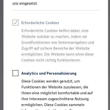
Feuerwehr
uns eingesetzt:
Rettungsdienste
ONE Business ID Vorteile
Fahrzeugsuche & Marktplatz
Fahrzeugsuche
Erforderliche Cookies
Fahrzeuge online kaufen
Digitaler Marktplatz
Erforderliche Cookies helfen dabei, eine
Kauf & Finanzierung
Website nutzbar zu machen, indem sie
Online-Fahrzeugbewertung
Aktionen & Angebote
Grundfunktionen wie Seitennavigation und
E-Auto-Förderung
Zugriff auf sichere Bereiche der Website
Für Privatkunden
ermöglichen. Die Website kann ohne diese
Für Gewerbekunden
Profi Paket
Cookies nicht richtig funktionieren.
TopDeal
Gebrauchtwagen
ProfiPartner für Gebrauchtwagen
Analytics und Personalisierung
Zertifizierte Gebrauchtwagen
Diese Cookies werden genutzt, um
Finanzierung
Für Privatkunden
Funktionen der Website zuzulassen, die
Für Gewerbekunden
Ihnen eine möglichst komfortable und auf
Leasing
Ihre Interessen zugeschnittene Nutzung
Für Privatkunden
Für Gewerbekunden
ermöglichen. Diese Cookies sammeln
Versicherungen & Garantien