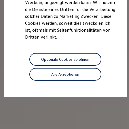
Werbung angezeigt werden kann. Wir nutzen
Kostensimulator
die Dienste eines Dritten für die Verarbeitung
Autonomes Fahren
Mehr zum ID. Buzz
solcher Daten zu Marketing Zwecken. Diese
Online Beratung
Cookies werden, soweit dies zweckdienlich
California Welt
ist, oftmals mit Seitenfunktionalitäten von
California Club
California Magazin & Ratgeber
Dritten verlinkt.
Vanlife
Ratgeber
Routen & Reisen
California Reisen & Erlebnisse
Optionale Cookies ablehnen
California App
California Lifestyle & Zubehör
Übernachten im California
Alle Akzeptieren
Marke
Unternehmen
Karriere
Karriere im Unternehmen
Karriere im Autohaus
Nachhaltigkeit
Kunden
Gesellschaft
Natur
Events
Rückblick VW Bus Festival 2023