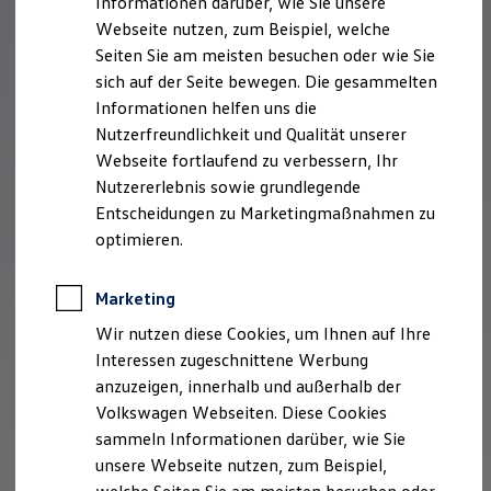
Informationen darüber, wie Sie unsere
Garantien
Webseite nutzen, zum Beispiel, welche
Kfz-Versicherung für Nutzfahrzeuge
Restschuldversicherung
Seiten Sie am meisten besuchen oder wie Sie
Wartungsverträge
sich auf der Seite bewegen. Die gesammelten
Besitzer & Service
Informationen helfen uns die
Reparatur & Service
Sommer-Special
Nutzerfreundlichkeit und Qualität unserer
Reparatur, Pflege & Inspektion
Webseite fortlaufend zu verbessern, Ihr
Servicetermin anfragen
Nutzererlebnis sowie grundlegende
Service-Vorteile bei Volkswagen Nutzfahrzeuge
ServicePlus
Entscheidungen zu Marketingmaßnahmen zu
Economy Service
optimieren.
Räder & Reifen Service
Ersatzfahrzeuge
Notdienst und Pannenhilfe
Marketing
Software, Konnektivität & Apps
California App
Wir nutzen diese Cookies, um Ihnen auf Ihre
VW Connect für Ihren ID. Buzz
Interessen zugeschnittene Werbung
VW Connect für Ihren Transporter/Caravelle
anzuzeigen, innerhalb und außerhalb der
VW Connect für Ihren Amarok
VW Connect für andere Modelle
Volkswagen Webseiten. Diese Cookies
Connect Pro
sammeln Informationen darüber, wie Sie
Fleet Interface Data
unsere Webseite nutzen, zum Beispiel,
Multistop Pathfinder
Übersicht Software Updates