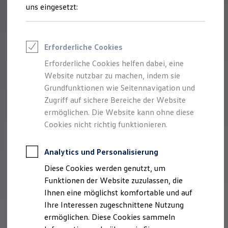
Rettungsdienste
uns eingesetzt:
ONE Business ID Vorteile
Fahrzeugsuche & Marktplatz
Fahrzeugsuche
Fahrzeuge online kaufen
Erforderliche Cookies
Digitaler Marktplatz
Kauf & Finanzierung
Erforderliche Cookies helfen dabei, eine
Online-Fahrzeugbewertung
Website nutzbar zu machen, indem sie
Aktionen & Angebote
E-Auto-Förderung
Grundfunktionen wie Seitennavigation und
Für Privatkunden
Zugriff auf sichere Bereiche der Website
Für Gewerbekunden
ermöglichen. Die Website kann ohne diese
Profi Paket
TopDeal
Cookies nicht richtig funktionieren.
Gebrauchtwagen
ProfiPartner für Gebrauchtwagen
Zertifizierte Gebrauchtwagen
Analytics und Personalisierung
Finanzierung
Diese Cookies werden genutzt, um
Für Privatkunden
Für Gewerbekunden
Funktionen der Website zuzulassen, die
Leasing
Ihnen eine möglichst komfortable und auf
Für Privatkunden
Ihre Interessen zugeschnittene Nutzung
Für Gewerbekunden
Versicherungen & Garantien
ermöglichen. Diese Cookies sammeln
Garantien