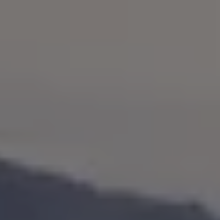
Bulli Magazin
Fahrzeugabholung ab Werk
Uptime