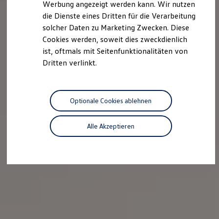
Werbung angezeigt werden kann. Wir nutzen
Autonomes Fahren
die Dienste eines Dritten für die Verarbeitung
Mehr zum ID. Buzz
Online Beratung
solcher Daten zu Marketing Zwecken. Diese
California Welt
Cookies werden, soweit dies zweckdienlich
California Club
ist, oftmals mit Seitenfunktionalitäten von
California Magazin & Ratgeber
Vanlife
Dritten verlinkt.
Ratgeber
Routen & Reisen
California Reisen & Erlebnisse
California App
Optionale Cookies ablehnen
California Lifestyle & Zubehör
Übernachten im California
Marke
Alle Akzeptieren
Unternehmen
Karriere
Karriere im Unternehmen
Karriere im Autohaus
Nachhaltigkeit
Kunden
Gesellschaft
Natur
Events
Rückblick VW Bus Festival 2023
75 Jahre Bulli Jubiläum