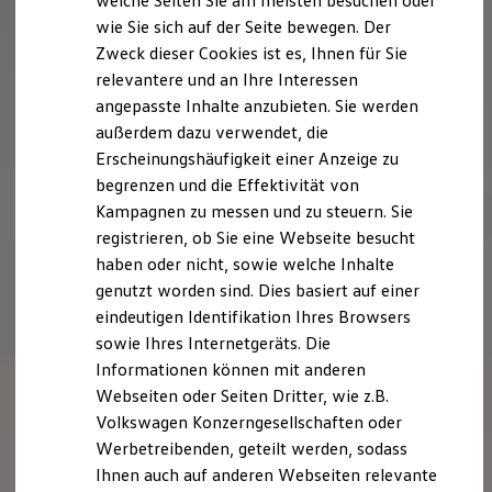
welche Seiten Sie am meisten besuchen oder
Digitales Bordbuch
wie Sie sich auf der Seite bewegen. Der
Fahrerassistenz- und Sicherheitssysteme
Zweck dieser Cookies ist es, Ihnen für Sie
Kontrollleuchten
Kurzfahrprofile und Ölverdünnung
relevantere und an Ihre Interessen
Batterieverordnung
angepasste Inhalte anzubieten. Sie werden
XTL-Dieselkraftstoff
außerdem dazu verwendet, die
Ersatzteile und Betriebsflüssigkeiten
Original Zubehör und Lifestyle Produkte
Erscheinungshäufigkeit einer Anzeige zu
myVolkswagen
begrenzen und die Effektivität von
myVolkswagen Business
Kampagnen zu messen und zu steuern. Sie
Elektrisch & Autonom
Elektro - & Hybridfahrzeuge
registrieren, ob Sie eine Webseite besucht
Unser Ansatz
haben oder nicht, sowie welche Inhalte
Klimafreundlicher Strom
genutzt worden sind. Dies basiert auf einer
Reichweite & Ladelösungen
Reichweitensimulator
eindeutigen Identifikation Ihres Browsers
Ladezeitensimulator
sowie Ihres Internetgeräts. Die
Ladelösungen für Privatkunden
Informationen können mit anderen
Ladelösungen für Gewerbekunden
Wallbox und Ladekabel
Webseiten oder Seiten Dritter, wie z.B.
Bidirektionales Laden
Volkswagen Konzerngesellschaften oder
Förderung & Kosten der Elektrofahrzeuge
Werbetreibenden, geteilt werden, sodass
Fördermöglichkeiten für Privatkunden
Fördermöglichkeiten für Gewerbekunden
Ihnen auch auf anderen Webseiten relevante
Kostensimulator