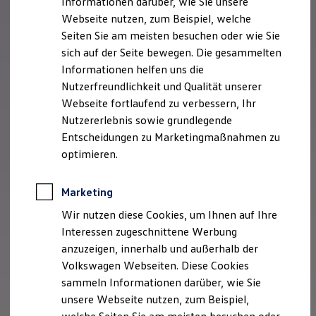
Informationen darüber, wie Sie unsere
Kfz-Versicherung für Nutzfahrzeuge
Webseite nutzen, zum Beispiel, welche
Restschuldversicherung
Wartungsverträge
Seiten Sie am meisten besuchen oder wie Sie
Besitzer & Service
sich auf der Seite bewegen. Die gesammelten
Reparatur & Service
Informationen helfen uns die
Sommer-Special
Reparatur, Pflege & Inspektion
Nutzerfreundlichkeit und Qualität unserer
Servicetermin anfragen
Webseite fortlaufend zu verbessern, Ihr
Service-Vorteile bei Volkswagen Nutzfahrzeuge
Nutzererlebnis sowie grundlegende
ServicePlus
Economy Service
Entscheidungen zu Marketingmaßnahmen zu
Räder & Reifen Service
optimieren.
Ersatzfahrzeuge
Notdienst und Pannenhilfe
Software, Konnektivität & Apps
Marketing
California App
VW Connect für Ihren ID. Buzz
Wir nutzen diese Cookies, um Ihnen auf Ihre
VW Connect für Ihren Transporter/Caravelle
Interessen zugeschnittene Werbung
VW Connect für Ihren Amarok
anzuzeigen, innerhalb und außerhalb der
VW Connect für andere Modelle
Connect Pro
Volkswagen Webseiten. Diese Cookies
Fleet Interface Data
sammeln Informationen darüber, wie Sie
Multistop Pathfinder
unsere Webseite nutzen, zum Beispiel,
Übersicht Software Updates
Hilfreiches für Besitzer