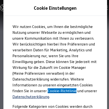
Modelle & Konfigurator
Cookie Einstellungen
Nutzfahrzeuge
Nutzfahrzeugkategorien entdecken
Modelle konfigurieren
Konfiguration laden
Zum
Zum
Modelle vergleichen
Wir nutzen Cookies, um Ihnen die bestmögliche
Hauptinhalt
Footer
Vorgängermodelle und Oldtimer
springen
springen
Nutzung unserer Webseite zu ermöglichen und
Vorgängermodelle
Oldtimer
unsere Kommunikation mit Ihnen zu verbessern.
Bulli Historie
Wir berücksichtigen hierbei Ihre Präferenzen und
Branchenlösungen & Gewerbekunden
verarbeiten Daten für Marketing, Analytics und
Umbaulösungen und Hersteller finden
Auf- und Umbauten entdecken & konfigurieren
Personalisierung nur, wenn Sie uns Ihre
Groß- und Sonderkunden
Einwilligung geben. Diese können Sie jederzeit mit
Großkunden
Wirkung für die Zukunft im Cookie Manager
Kommunen & Behörden
Journalisten
(Meine Präferenzen verwalten) in der
Sportvereine
Datenschutzerklärung widerrufen. Weitere
Branchenlösungen
Informationen zu unseren eingesetzten Cookies
Bau & Handwerk
Gewerbliche Personenbeförderung
finden Sie in unserer
Cookie-Richtlinie
und unserer
Service & mobile Werkstätten
Datenschutzerklärung
.
Kurier, Logistik & Handel
Kühlfahrzeuge
Folgende Kategorien von Cookies werden durch
Feuerwehr