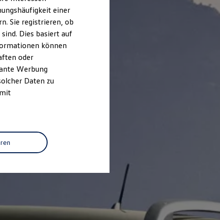
ungshäufigkeit einer
. Sie registrieren, ob
ind. Dies basiert auf
Informationen können
aften oder
evante Werbung
solcher Daten zu
 mit
eren