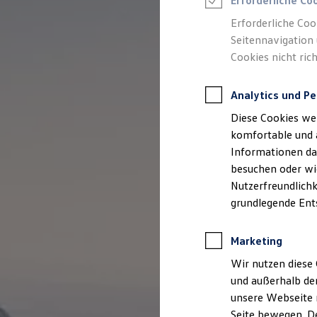
Erforderliche Co
Rettungsdienste
ONE Business ID Vorteile
Erforderliche Coo
Fahrzeugsuche & Marktplatz
Seitennavigation 
Fahrzeugsuche
Cookies nicht rich
Fahrzeuge online kaufen
Digitaler Marktplatz
Kauf & Finanzierung
Analytics und Pe
Online-Fahrzeugbewertung
Aktionen & Angebote
Diese Cookies we
E-Auto-Förderung
Für Privatkunden
komfortable und 
Für Gewerbekunden
Informationen dar
Profi Paket
besuchen oder wie
TopDeal
Gebrauchtwagen
Nutzerfreundlichk
ProfiPartner für Gebrauchtwagen
grundlegende Ent
Zertifizierte Gebrauchtwagen
Finanzierung
Für Privatkunden
Marketing
Für Gewerbekunden
Leasing
Wir nutzen diese 
Für Privatkunden
und außerhalb de
Für Gewerbekunden
unsere Webseite n
Versicherungen & Garantien
Garantien
Seite bewegen. De