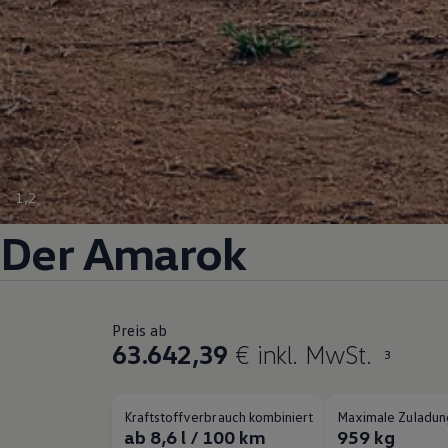
1
,
2
Der
Amarok
Preis ab
63.642,39
€ inkl. MwSt.
3
Kraftstoffverbrauch kombiniert
Maximale Zuladun
ab 8,6 l / 100 km
959 kg