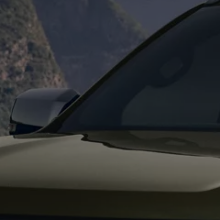
Digitales Bordbuch
Fahrerassistenz- und Sicherheitssysteme
Kontrollleuchten
Kurzfahrprofile und Ölverdünnung
Batterieverordnung
XTL-Dieselkraftstoff
Ersatzteile und Betriebsflüssigkeiten
Original Zubehör und Lifestyle Produkte
myVolkswagen
myVolkswagen Business
Elektrisch & Autonom
Elektro - & Hybridfahrzeuge
Unser Ansatz
Klimafreundlicher Strom
Reichweite & Ladelösungen
Reichweitensimulator
Ladezeitensimulator
Ladelösungen für Privatkunden
Ladelösungen für Gewerbekunden
Wallbox und Ladekabel
Bidirektionales Laden
Förderung & Kosten der Elektrofahrzeuge
Fördermöglichkeiten für Privatkunden
Fördermöglichkeiten für Gewerbekunden
Kostensimulator