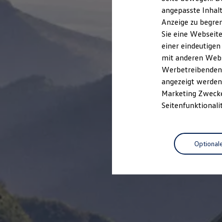
Kfz-Versicherung für Nutzfahrzeuge
angepasste Inhalt
Restschuldversicherung
Anzeige zu begren
Wartungsverträge
Besitzer & Service
Sie eine Webseite
Reparatur & Service
einer eindeutigen
Sommer-Special
mit anderen Webse
Reparatur, Pflege & Inspektion
Servicetermin anfragen
Werbetreibenden,
Service-Vorteile bei Volkswagen Nutzfahrzeuge
angezeigt werden 
ServicePlus
Marketing Zwecken
Economy Service
Räder & Reifen Service
Seitenfunktionali
Ersatzfahrzeuge
Notdienst und Pannenhilfe
Software, Konnektivität & Apps
California App
Optional
VW Connect für Ihren ID. Buzz
VW Connect für Ihren Transporter/Caravelle
VW Connect für Ihren Amarok
VW Connect für andere Modelle
Connect Pro
Fleet Interface Data
Multistop Pathfinder
Übersicht Software Updates
Hilfreiches für Besitzer