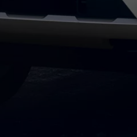
Bulli Magazin
Fahrzeugabholung ab Werk
Uptime