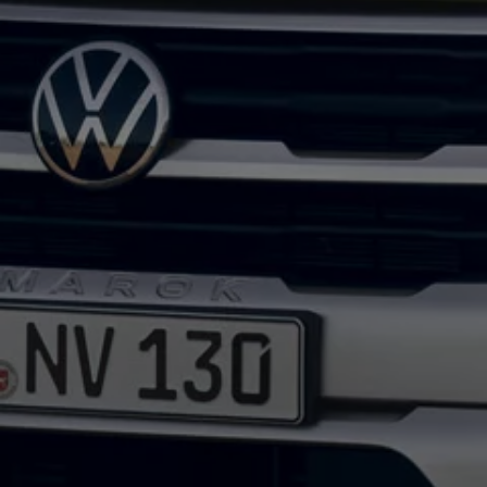
Autonomes Fahren
Mehr zum ID. Buzz
Online Beratung
California Welt
California Club
California Magazin & Ratgeber
Vanlife
Ratgeber
Routen & Reisen
California Reisen & Erlebnisse
California App
California Lifestyle & Zubehör
Übernachten im California
Marke
Unternehmen
Karriere
Karriere im Unternehmen
Karriere im Autohaus
Nachhaltigkeit
Kunden
Gesellschaft
Natur
Events
Rückblick VW Bus Festival 2023
75 Jahre Bulli Jubiläum