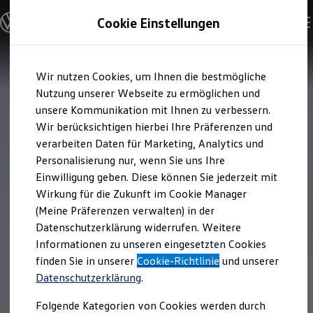
Modelle & Konfigurator
Cookie Einstellungen
Nutzfahrzeuge
Nutzfahrzeugkategorien entdecken
Modelle konfigurieren
Konfiguration laden
Zum
Zum
Modelle vergleichen
Wir nutzen Cookies, um Ihnen die bestmögliche
Hauptinhalt
Footer
Vorgängermodelle und Oldtimer
springen
springen
Nutzung unserer Webseite zu ermöglichen und
Vorgängermodelle
Oldtimer
unsere Kommunikation mit Ihnen zu verbessern.
Bulli Historie
Wir berücksichtigen hierbei Ihre Präferenzen und
Branchenlösungen & Gewerbekunden
verarbeiten Daten für Marketing, Analytics und
Umbaulösungen und Hersteller finden
Auf- und Umbauten entdecken & konfigurieren
Personalisierung nur, wenn Sie uns Ihre
Groß- und Sonderkunden
Einwilligung geben. Diese können Sie jederzeit mit
Großkunden
Wirkung für die Zukunft im Cookie Manager
Kommunen & Behörden
Journalisten
(Meine Präferenzen verwalten) in der
Sportvereine
Datenschutzerklärung widerrufen. Weitere
Branchenlösungen
Informationen zu unseren eingesetzten Cookies
Bau & Handwerk
Gewerbliche Personenbeförderung
finden Sie in unserer
Cookie-Richtlinie
und unserer
Service & mobile Werkstätten
Datenschutzerklärung
.
Kurier, Logistik & Handel
Kühlfahrzeuge
Folgende Kategorien von Cookies werden durch
Feuerwehr