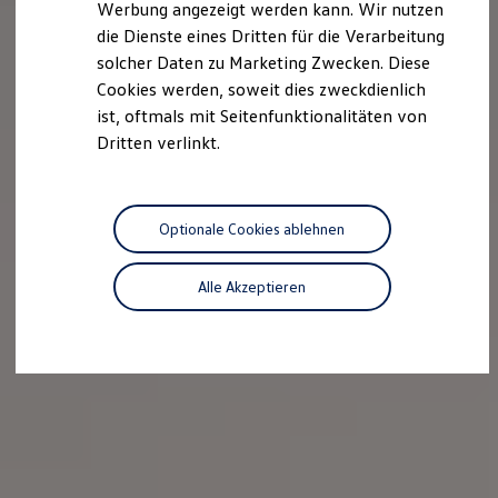
Werbung angezeigt werden kann. Wir nutzen
Autonomes Fahren
die Dienste eines Dritten für die Verarbeitung
Mehr zum ID. Buzz
Online Beratung
solcher Daten zu Marketing Zwecken. Diese
California Welt
Cookies werden, soweit dies zweckdienlich
California Club
ist, oftmals mit Seitenfunktionalitäten von
California Magazin & Ratgeber
Vanlife
Dritten verlinkt.
Ratgeber
Routen & Reisen
California Reisen & Erlebnisse
California App
Optionale Cookies ablehnen
California Lifestyle & Zubehör
Übernachten im California
Marke
Alle Akzeptieren
Unternehmen
Karriere
Karriere im Unternehmen
Karriere im Autohaus
Nachhaltigkeit
Kunden
Gesellschaft
Natur
Events
Rückblick VW Bus Festival 2023
75 Jahre Bulli Jubiläum