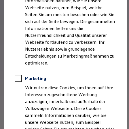
Informationen darüber, wie Sie unsere
Kfz-Versicherung für Nutzfahrzeuge
Webseite nutzen, zum Beispiel, welche
Restschuldversicherung
Wartungsverträge
Seiten Sie am meisten besuchen oder wie Sie
Besitzer & Service
sich auf der Seite bewegen. Die gesammelten
Reparatur & Service
Informationen helfen uns die
Sommer-Special
Reparatur, Pflege & Inspektion
Nutzerfreundlichkeit und Qualität unserer
Servicetermin anfragen
Webseite fortlaufend zu verbessern, Ihr
Service-Vorteile bei Volkswagen Nutzfahrzeuge
Nutzererlebnis sowie grundlegende
ServicePlus
Economy Service
Entscheidungen zu Marketingmaßnahmen zu
Räder & Reifen Service
optimieren.
Ersatzfahrzeuge
Notdienst und Pannenhilfe
Software, Konnektivität & Apps
Marketing
California App
VW Connect für Ihren ID. Buzz
Wir nutzen diese Cookies, um Ihnen auf Ihre
VW Connect für Ihren Transporter/Caravelle
Interessen zugeschnittene Werbung
VW Connect für Ihren Amarok
anzuzeigen, innerhalb und außerhalb der
VW Connect für andere Modelle
Connect Pro
Volkswagen Webseiten. Diese Cookies
Fleet Interface Data
sammeln Informationen darüber, wie Sie
Multistop Pathfinder
unsere Webseite nutzen, zum Beispiel,
Übersicht Software Updates
Hilfreiches für Besitzer