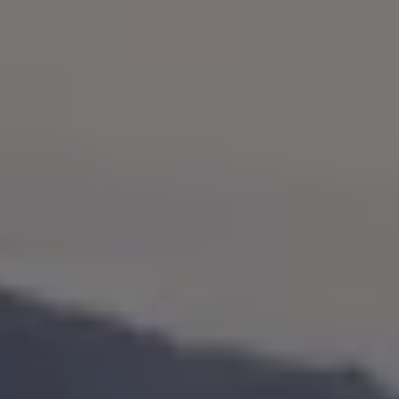
Bulli Magazin
Fahrzeugabholung ab Werk
Uptime