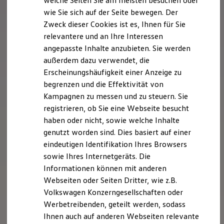
welche Seiten Sie am meisten besuchen oder
Digitales Bordbuch
wie Sie sich auf der Seite bewegen. Der
Fahrerassistenz- und Sicherheitssysteme
Zweck dieser Cookies ist es, Ihnen für Sie
Kontrollleuchten
Kurzfahrprofile und Ölverdünnung
relevantere und an Ihre Interessen
Batterieverordnung
angepasste Inhalte anzubieten. Sie werden
XTL-Dieselkraftstoff
außerdem dazu verwendet, die
Ersatzteile und Betriebsflüssigkeiten
Original Zubehör und Lifestyle Produkte
Erscheinungshäufigkeit einer Anzeige zu
myVolkswagen
begrenzen und die Effektivität von
myVolkswagen Business
Kampagnen zu messen und zu steuern. Sie
Elektrisch & Autonom
Elektro - & Hybridfahrzeuge
registrieren, ob Sie eine Webseite besucht
Unser Ansatz
haben oder nicht, sowie welche Inhalte
Klimafreundlicher Strom
genutzt worden sind. Dies basiert auf einer
Reichweite & Ladelösungen
Reichweitensimulator
eindeutigen Identifikation Ihres Browsers
Ladezeitensimulator
sowie Ihres Internetgeräts. Die
Ladelösungen für Privatkunden
Informationen können mit anderen
Ladelösungen für Gewerbekunden
Wallbox und Ladekabel
Webseiten oder Seiten Dritter, wie z.B.
Bidirektionales Laden
Volkswagen Konzerngesellschaften oder
Förderung & Kosten der Elektrofahrzeuge
Werbetreibenden, geteilt werden, sodass
Fördermöglichkeiten für Privatkunden
Fördermöglichkeiten für Gewerbekunden
Ihnen auch auf anderen Webseiten relevante
Kostensimulator