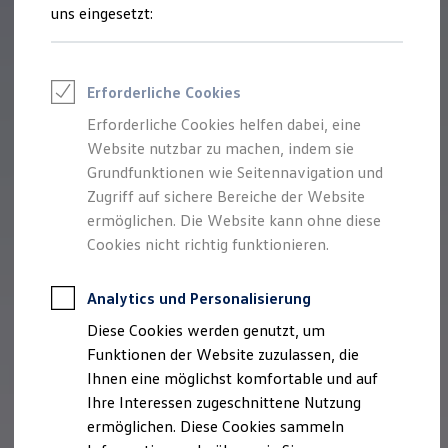
Rettungsdienste
uns eingesetzt:
ONE Business ID Vorteile
Fahrzeugsuche & Marktplatz
Fahrzeugsuche
Fahrzeuge online kaufen
Erforderliche Cookies
Digitaler Marktplatz
Kauf & Finanzierung
Erforderliche Cookies helfen dabei, eine
Online-Fahrzeugbewertung
Website nutzbar zu machen, indem sie
Aktionen & Angebote
E-Auto-Förderung
Grundfunktionen wie Seitennavigation und
Für Privatkunden
Zugriff auf sichere Bereiche der Website
Für Gewerbekunden
ermöglichen. Die Website kann ohne diese
Profi Paket
TopDeal
Cookies nicht richtig funktionieren.
Gebrauchtwagen
ProfiPartner für Gebrauchtwagen
Zertifizierte Gebrauchtwagen
Analytics und Personalisierung
Finanzierung
Diese Cookies werden genutzt, um
Für Privatkunden
Für Gewerbekunden
Funktionen der Website zuzulassen, die
Leasing
Ihnen eine möglichst komfortable und auf
Für Privatkunden
Ihre Interessen zugeschnittene Nutzung
Für Gewerbekunden
Versicherungen & Garantien
ermöglichen. Diese Cookies sammeln
Garantien