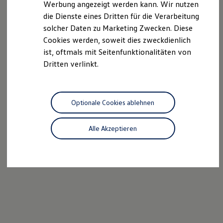
Werbung angezeigt werden kann. Wir nutzen
Kostensimulator
die Dienste eines Dritten für die Verarbeitung
Autonomes Fahren
Mehr zum ID. Buzz
solcher Daten zu Marketing Zwecken. Diese
Online Beratung
Cookies werden, soweit dies zweckdienlich
California Welt
ist, oftmals mit Seitenfunktionalitäten von
California Club
California Magazin & Ratgeber
Dritten verlinkt.
Vanlife
Ratgeber
Routen & Reisen
California Reisen & Erlebnisse
Optionale Cookies ablehnen
California App
California Lifestyle & Zubehör
Übernachten im California
Alle Akzeptieren
Marke
Unternehmen
Karriere
Karriere im Unternehmen
Karriere im Autohaus
Nachhaltigkeit
Kunden
Gesellschaft
Natur
Events
Rückblick VW Bus Festival 2023