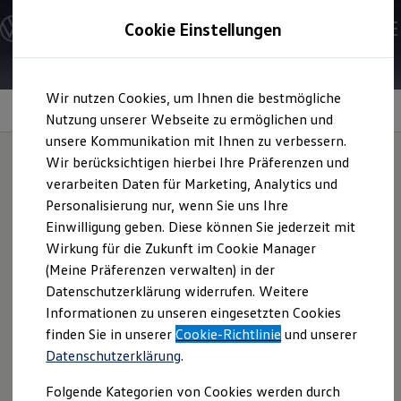
Modelle & Konfigurator
Cookie Einstellungen
Nutzfahrzeuge
Nutzfahrzeugkategorien entdecken
Modelle konfigurieren
Konfiguration laden
Zum
Zum
Modelle vergleichen
Wir nutzen Cookies, um Ihnen die bestmögliche
Hauptinhalt
Footer
Vorgängermodelle und Oldtimer
Technische Daten
springen
springen
Nutzung unserer Webseite zu ermöglichen und
Vorgängermodelle
Oldtimer
unsere Kommunikation mit Ihnen zu verbessern.
Bulli Historie
Wir berücksichtigen hierbei Ihre Präferenzen und
Branchenlösungen & Gewerbekunden
verarbeiten Daten für Marketing, Analytics und
Umbaulösungen und Hersteller finden
Auf- und Umbauten entdecken & konfigurieren
Personalisierung nur, wenn Sie uns Ihre
Groß- und Sonderkunden
Einwilligung geben. Diese können Sie jederzeit mit
Großkunden
Wirkung für die Zukunft im Cookie Manager
Kommunen & Behörden
Journalisten
(Meine Präferenzen verwalten) in der
Sportvereine
Datenschutzerklärung widerrufen. Weitere
Branchenlösungen
Informationen zu unseren eingesetzten Cookies
Bau & Handwerk
Gewerbliche Personenbeförderung
finden Sie in unserer
Cookie-Richtlinie
und unserer
Service & mobile Werkstätten
Datenschutzerklärung
.
Kurier, Logistik & Handel
Menschen mit Behinderung
Folgende Kategorien von Cookies werden durch
Kühlfahrzeuge