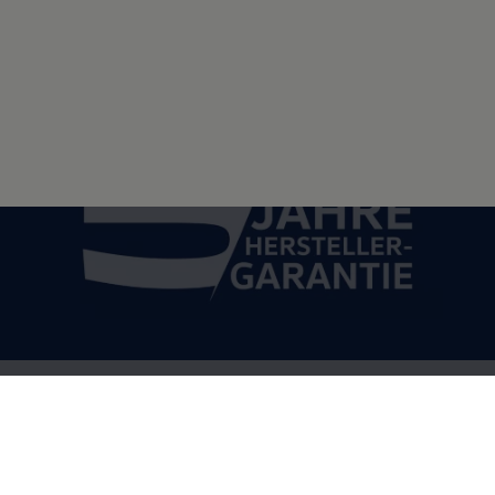
1
5 Jahre Herstellergarantie
Einsteigen und 5 Jahre entspannt fahren:
im
neuen
Multivan