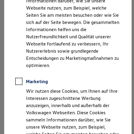
Informationen darüber, wie Sie unsere
Garantien
Webseite nutzen, zum Beispiel, welche
Kfz-Versicherung für Nutzfahrzeuge
Restschuldversicherung
Seiten Sie am meisten besuchen oder wie Sie
Wartungsverträge
sich auf der Seite bewegen. Die gesammelten
Besitzer & Service
Informationen helfen uns die
Reparatur & Service
Sommer-Special
Nutzerfreundlichkeit und Qualität unserer
Reparatur, Pflege & Inspektion
Webseite fortlaufend zu verbessern, Ihr
Servicetermin anfragen
Nutzererlebnis sowie grundlegende
Service-Vorteile bei Volkswagen Nutzfahrzeuge
ServicePlus
Entscheidungen zu Marketingmaßnahmen zu
Economy Service
optimieren.
Räder & Reifen Service
Ersatzfahrzeuge
Notdienst und Pannenhilfe
Marketing
Software, Konnektivität & Apps
California App
Wir nutzen diese Cookies, um Ihnen auf Ihre
VW Connect für Ihren ID. Buzz
Interessen zugeschnittene Werbung
VW Connect für Ihren Transporter/Caravelle
anzuzeigen, innerhalb und außerhalb der
VW Connect für Ihren Amarok
VW Connect für andere Modelle
Volkswagen Webseiten. Diese Cookies
Connect Pro
sammeln Informationen darüber, wie Sie
Fleet Interface Data
unsere Webseite nutzen, zum Beispiel,
Multistop Pathfinder
Übersicht Software Updates