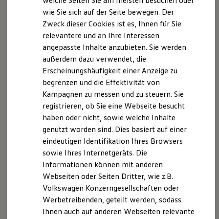
welche Seiten Sie am meisten besuchen oder
Hilfreiches für Besitzer
wie Sie sich auf der Seite bewegen. Der
Digitales Bordbuch
Zweck dieser Cookies ist es, Ihnen für Sie
Fahrerassistenz- und Sicherheitssysteme
Kontrollleuchten
relevantere und an Ihre Interessen
Kurzfahrprofile und Ölverdünnung
angepasste Inhalte anzubieten. Sie werden
Batterieverordnung
außerdem dazu verwendet, die
XTL-Dieselkraftstoff
Ersatzteile und Betriebsflüssigkeiten
Erscheinungshäufigkeit einer Anzeige zu
Original Zubehör und Lifestyle Produkte
begrenzen und die Effektivität von
myVolkswagen
Kampagnen zu messen und zu steuern. Sie
myVolkswagen Business
Elektrisch & Autonom
registrieren, ob Sie eine Webseite besucht
Elektro - & Hybridfahrzeuge
haben oder nicht, sowie welche Inhalte
Unser Ansatz
genutzt worden sind. Dies basiert auf einer
Klimafreundlicher Strom
Reichweite & Ladelösungen
eindeutigen Identifikation Ihres Browsers
Reichweitensimulator
sowie Ihres Internetgeräts. Die
Ladezeitensimulator
Informationen können mit anderen
Ladelösungen für Privatkunden
Ladelösungen für Gewerbekunden
Webseiten oder Seiten Dritter, wie z.B.
Wallbox und Ladekabel
Volkswagen Konzerngesellschaften oder
Bidirektionales Laden
Werbetreibenden, geteilt werden, sodass
Förderung & Kosten der Elektrofahrzeuge
Fördermöglichkeiten für Privatkunden
Ihnen auch auf anderen Webseiten relevante
Fördermöglichkeiten für Gewerbekunden