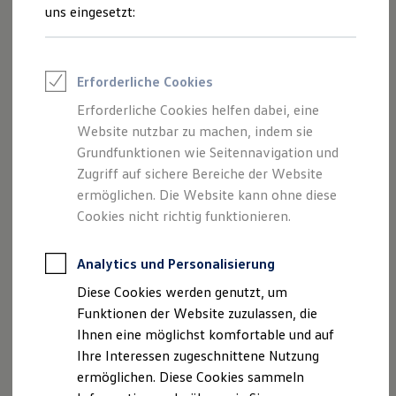
Feuerwehr
uns eingesetzt:
Rettungsdienste
ONE Business ID Vorteile
Fahrzeugsuche & Marktplatz
Fahrzeugsuche
Erforderliche Cookies
Fahrzeuge online kaufen
Digitaler Marktplatz
Erforderliche Cookies helfen dabei, eine
Kauf & Finanzierung
Website nutzbar zu machen, indem sie
Online-Fahrzeugbewertung
Aktionen & Angebote
Grundfunktionen wie Seitennavigation und
E-Auto-Förderung
Zugriff auf sichere Bereiche der Website
Für Privatkunden
ermöglichen. Die Website kann ohne diese
Für Gewerbekunden
Profi Paket
Cookies nicht richtig funktionieren.
TopDeal
Gebrauchtwagen
ProfiPartner für Gebrauchtwagen
Analytics und Personalisierung
Zertifizierte Gebrauchtwagen
Diese Cookies werden genutzt, um
Finanzierung
Für Privatkunden
Funktionen der Website zuzulassen, die
Für Gewerbekunden
Ihnen eine möglichst komfortable und auf
Leasing
Ihre Interessen zugeschnittene Nutzung
Für Privatkunden
Für Gewerbekunden
ermöglichen. Diese Cookies sammeln
Versicherungen & Garantien