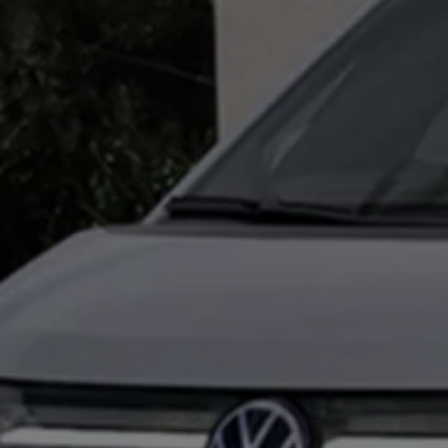
Digitales Bordbuch
Fahrerassistenz- und Sicherheitssysteme
Kontrollleuchten
Kurzfahrprofile und Ölverdünnung
Batterieverordnung
XTL-Dieselkraftstoff
Ersatzteile und Betriebsflüssigkeiten
Original Zubehör und Lifestyle Produkte
myVolkswagen
myVolkswagen Business
Elektrisch & Autonom
Elektro - & Hybridfahrzeuge
Unser Ansatz
Klimafreundlicher Strom
Reichweite & Ladelösungen
Reichweitensimulator
Ladezeitensimulator
Ladelösungen für Privatkunden
Ladelösungen für Gewerbekunden
Wallbox und Ladekabel
Bidirektionales Laden
Förderung & Kosten der Elektrofahrzeuge
Fördermöglichkeiten für Privatkunden
Fördermöglichkeiten für Gewerbekunden
Kostensimulator