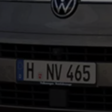
Autonomes Fahren
Mehr zum ID. Buzz
Online Beratung
California Welt
California Club
California Magazin & Ratgeber
Vanlife
Ratgeber
Routen & Reisen
California Reisen & Erlebnisse
California App
California Lifestyle & Zubehör
Übernachten im California
Marke
Unternehmen
Karriere
Karriere im Unternehmen
Karriere im Autohaus
Nachhaltigkeit
Kunden
Gesellschaft
Natur
Events
Rückblick VW Bus Festival 2023
75 Jahre Bulli Jubiläum