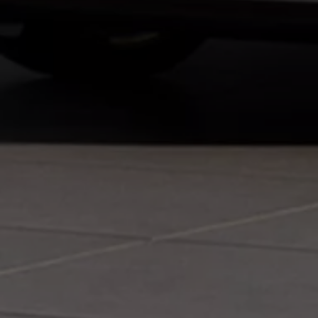
Bulli Magazin
Fahrzeugabholung ab Werk
Uptime