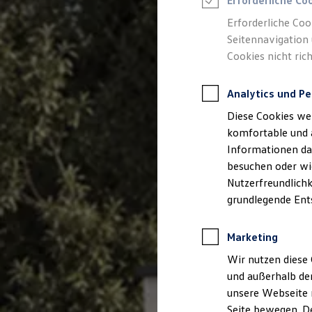
Erforderliche Co
Rettungsdienste
ONE Business ID Vorteile
Erforderliche Coo
Fahrzeugsuche & Marktplatz
Seitennavigation 
Fahrzeugsuche
Cookies nicht rich
Fahrzeuge online kaufen
Digitaler Marktplatz
Kauf & Finanzierung
Analytics und Pe
Online-Fahrzeugbewertung
Aktionen & Angebote
Diese Cookies we
E-Auto-Förderung
Für Privatkunden
komfortable und 
Für Gewerbekunden
Informationen dar
Profi Paket
besuchen oder wie
TopDeal
Gebrauchtwagen
Nutzerfreundlichk
ProfiPartner für Gebrauchtwagen
grundlegende Ent
Zertifizierte Gebrauchtwagen
Finanzierung
Für Privatkunden
Marketing
Für Gewerbekunden
Leasing
Wir nutzen diese 
Für Privatkunden
und außerhalb de
Für Gewerbekunden
unsere Webseite n
Versicherungen & Garantien
Garantien
Seite bewegen. De