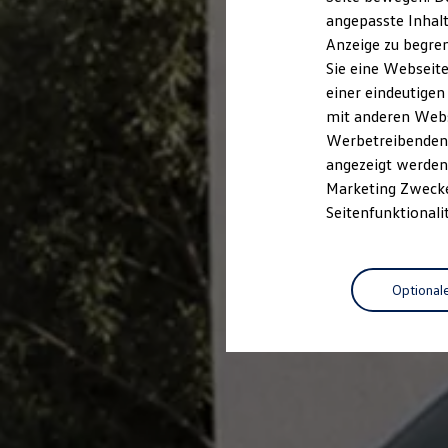
Kfz-Versicherung für Nutzfahrzeuge
angepasste Inhalt
Restschuldversicherung
Anzeige zu begren
Wartungsverträge
Besitzer & Service
Sie eine Webseite
Reparatur & Service
einer eindeutigen
Sommer-Special
mit anderen Webse
Reparatur, Pflege & Inspektion
Servicetermin anfragen
Werbetreibenden,
Service-Vorteile bei Volkswagen Nutzfahrzeuge
angezeigt werden 
ServicePlus
Marketing Zwecken
Economy Service
Räder & Reifen Service
Seitenfunktionali
Ersatzfahrzeuge
Notdienst und Pannenhilfe
Software, Konnektivität & Apps
California App
Optional
VW Connect für Ihren ID. Buzz
VW Connect für Ihren Transporter/Caravelle
VW Connect für Ihren Amarok
VW Connect für andere Modelle
Connect Pro
Fleet Interface Data
Multistop Pathfinder
Übersicht Software Updates
Hilfreiches für Besitzer