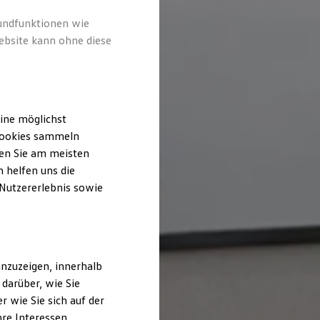
rundfunktionen wie
ebsite kann ohne diese
ine möglichst
 Cookies sammeln
ten Sie am meisten
 helfen uns die
 Nutzererlebnis sowie
nzuzeigen, innerhalb
darüber, wie Sie
 wie Sie sich auf der
hre Interessen