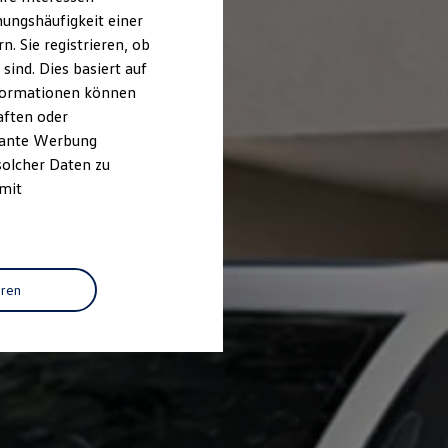
ungshäufigkeit einer
. Sie registrieren, ob
ind. Dies basiert auf
Informationen können
aften oder
evante Werbung
solcher Daten zu
 mit
eren