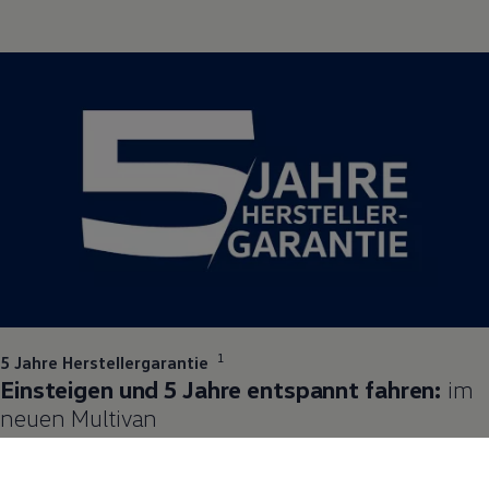
1
5 Jahre Herstellergarantie
Einsteigen und 5 Jahre entspannt fahren:
im
neuen
Multivan
Gönnen Sie sich jetzt gelassenes Fahrvergnügen mit Ihrem