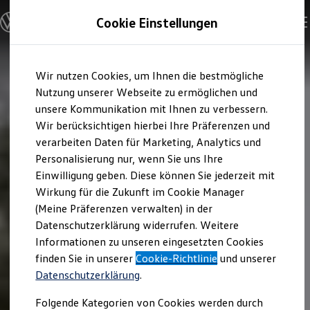
Modelle & Konfigurator
Cookie Einstellungen
Nutzfahrzeuge
Nutzfahrzeugkategorien entdecken
Modelle konfigurieren
Konfiguration laden
Zum
Zum
Modelle vergleichen
Wir nutzen Cookies, um Ihnen die bestmögliche
Hauptinhalt
Footer
Vorgängermodelle und Oldtimer
springen
springen
Nutzung unserer Webseite zu ermöglichen und
Vorgängermodelle
Oldtimer
unsere Kommunikation mit Ihnen zu verbessern.
Bulli Historie
Wir berücksichtigen hierbei Ihre Präferenzen und
Branchenlösungen & Gewerbekunden
verarbeiten Daten für Marketing, Analytics und
Umbaulösungen und Hersteller finden
Auf- und Umbauten entdecken & konfigurieren
Personalisierung nur, wenn Sie uns Ihre
Groß- und Sonderkunden
Einwilligung geben. Diese können Sie jederzeit mit
Großkunden
Wirkung für die Zukunft im Cookie Manager
Kommunen & Behörden
Journalisten
(Meine Präferenzen verwalten) in der
Sportvereine
Datenschutzerklärung widerrufen. Weitere
Branchenlösungen
Informationen zu unseren eingesetzten Cookies
Bau & Handwerk
Gewerbliche Personenbeförderung
finden Sie in unserer
Cookie-Richtlinie
und unserer
Service & mobile Werkstätten
Datenschutzerklärung
.
Kurier, Logistik & Handel
Kühlfahrzeuge
Folgende Kategorien von Cookies werden durch
Feuerwehr