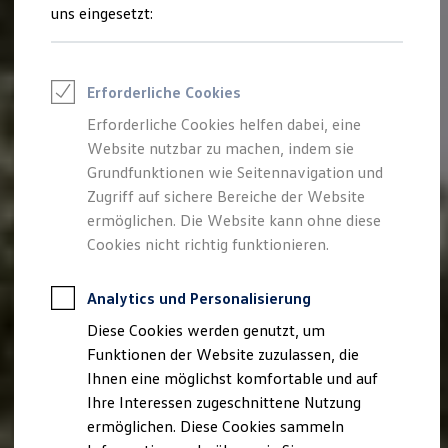
Rettungsdienste
uns eingesetzt:
ONE Business ID Vorteile
Fahrzeugsuche & Marktplatz
Fahrzeugsuche
Fahrzeuge online kaufen
Erforderliche Cookies
Digitaler Marktplatz
Kauf & Finanzierung
Erforderliche Cookies helfen dabei, eine
Online-Fahrzeugbewertung
Website nutzbar zu machen, indem sie
Aktionen & Angebote
E-Auto-Förderung
Grundfunktionen wie Seitennavigation und
Für Privatkunden
Zugriff auf sichere Bereiche der Website
Für Gewerbekunden
ermöglichen. Die Website kann ohne diese
Profi Paket
TopDeal
Cookies nicht richtig funktionieren.
Gebrauchtwagen
ProfiPartner für Gebrauchtwagen
Zertifizierte Gebrauchtwagen
Analytics und Personalisierung
Finanzierung
Diese Cookies werden genutzt, um
Für Privatkunden
Für Gewerbekunden
Funktionen der Website zuzulassen, die
Leasing
Ihnen eine möglichst komfortable und auf
Für Privatkunden
Ihre Interessen zugeschnittene Nutzung
Für Gewerbekunden
Versicherungen & Garantien
ermöglichen. Diese Cookies sammeln
Garantien