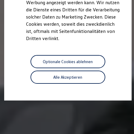
Werbung angezeigt werden kann. Wir nutzen
Autonomes Fahren
die Dienste eines Dritten für die Verarbeitung
Mehr zum ID. Buzz
Online Beratung
solcher Daten zu Marketing Zwecken. Diese
California Welt
Cookies werden, soweit dies zweckdienlich
California Club
ist, oftmals mit Seitenfunktionalitäten von
California Magazin & Ratgeber
Vanlife
Dritten verlinkt.
Ratgeber
Routen & Reisen
California Reisen & Erlebnisse
California App
Optionale Cookies ablehnen
California Lifestyle & Zubehör
Übernachten im California
Marke
Alle Akzeptieren
Unternehmen
Karriere
Karriere im Unternehmen
Karriere im Autohaus
Nachhaltigkeit
Kunden
Gesellschaft
Natur
Events
Rückblick VW Bus Festival 2023
75 Jahre Bulli Jubiläum