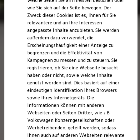
welche Seiten Sie am meisten besuchen oder
Digitales Bordbuch
wie Sie sich auf der Seite bewegen. Der
Fahrerassistenz- und Sicherheitssysteme
Zweck dieser Cookies ist es, Ihnen für Sie
Kontrollleuchten
Kurzfahrprofile und Ölverdünnung
relevantere und an Ihre Interessen
Batterieverordnung
angepasste Inhalte anzubieten. Sie werden
XTL-Dieselkraftstoff
außerdem dazu verwendet, die
Ersatzteile und Betriebsflüssigkeiten
Original Zubehör und Lifestyle Produkte
Erscheinungshäufigkeit einer Anzeige zu
myVolkswagen
begrenzen und die Effektivität von
myVolkswagen Business
Kampagnen zu messen und zu steuern. Sie
Elektrisch & Autonom
Elektro - & Hybridfahrzeuge
registrieren, ob Sie eine Webseite besucht
Unser Ansatz
haben oder nicht, sowie welche Inhalte
Klimafreundlicher Strom
genutzt worden sind. Dies basiert auf einer
Reichweite & Ladelösungen
Reichweitensimulator
eindeutigen Identifikation Ihres Browsers
Ladezeitensimulator
sowie Ihres Internetgeräts. Die
Ladelösungen für Privatkunden
Informationen können mit anderen
Ladelösungen für Gewerbekunden
Wallbox und Ladekabel
Webseiten oder Seiten Dritter, wie z.B.
Bidirektionales Laden
Volkswagen Konzerngesellschaften oder
Förderung & Kosten der Elektrofahrzeuge
Werbetreibenden, geteilt werden, sodass
Fördermöglichkeiten für Privatkunden
Fördermöglichkeiten für Gewerbekunden
Ihnen auch auf anderen Webseiten relevante
Kostensimulator