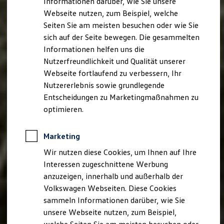
Informationen darüber, wie Sie unsere
Kfz-Versicherung für Nutzfahrzeuge
Webseite nutzen, zum Beispiel, welche
Restschuldversicherung
Wartungsverträge
Seiten Sie am meisten besuchen oder wie Sie
Besitzer & Service
sich auf der Seite bewegen. Die gesammelten
Reparatur & Service
Informationen helfen uns die
Sommer-Special
Reparatur, Pflege & Inspektion
Nutzerfreundlichkeit und Qualität unserer
Servicetermin anfragen
Webseite fortlaufend zu verbessern, Ihr
Service-Vorteile bei Volkswagen Nutzfahrzeuge
Nutzererlebnis sowie grundlegende
ServicePlus
Economy Service
Entscheidungen zu Marketingmaßnahmen zu
Räder & Reifen Service
optimieren.
Ersatzfahrzeuge
Notdienst und Pannenhilfe
Software, Konnektivität & Apps
Marketing
California App
VW Connect für Ihren ID. Buzz
Wir nutzen diese Cookies, um Ihnen auf Ihre
VW Connect für Ihren Transporter/Caravelle
Interessen zugeschnittene Werbung
VW Connect für Ihren Amarok
anzuzeigen, innerhalb und außerhalb der
VW Connect für andere Modelle
Connect Pro
Volkswagen Webseiten. Diese Cookies
Fleet Interface Data
sammeln Informationen darüber, wie Sie
Multistop Pathfinder
unsere Webseite nutzen, zum Beispiel,
Übersicht Software Updates
Hilfreiches für Besitzer