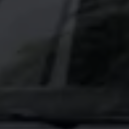
Bulli Magazin
Fahrzeugabholung ab Werk
Uptime