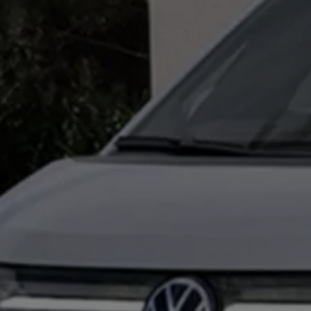
Hilfreiches für Besitzer
Digitales Bordbuch
Fahrerassistenz- und Sicherheitssysteme
Kontrollleuchten
Kurzfahrprofile und Ölverdünnung
Batterieverordnung
XTL-Dieselkraftstoff
Ersatzteile und Betriebsflüssigkeiten
Original Zubehör und Lifestyle Produkte
myVolkswagen
myVolkswagen Business
Elektrisch & Autonom
Elektro - & Hybridfahrzeuge
Unser Ansatz
Klimafreundlicher Strom
Reichweite & Ladelösungen
Reichweitensimulator
Ladezeitensimulator
Ladelösungen für Privatkunden
Ladelösungen für Gewerbekunden
Wallbox und Ladekabel
Bidirektionales Laden
Förderung & Kosten der Elektrofahrzeuge
Fördermöglichkeiten für Privatkunden
Fördermöglichkeiten für Gewerbekunden