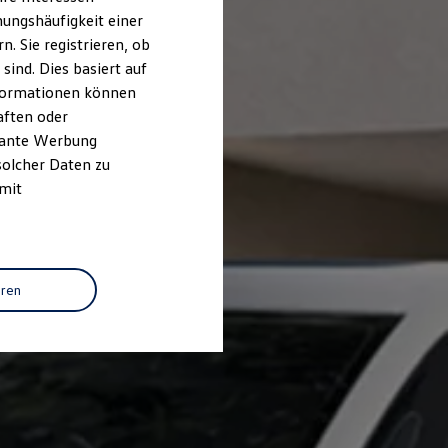
ungshäufigkeit einer
. Sie registrieren, ob
ind. Dies basiert auf
Informationen können
aften oder
evante Werbung
solcher Daten zu
 mit
eren