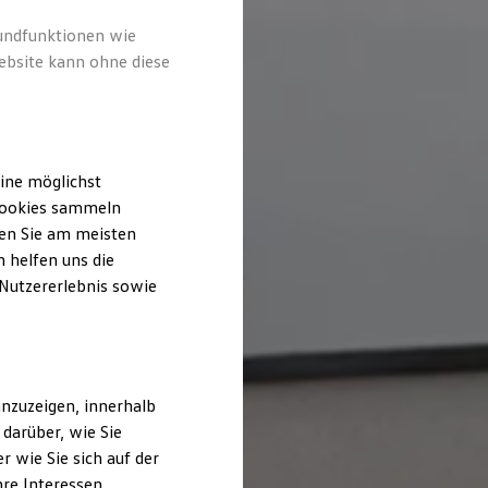
rundfunktionen wie
ebsite kann ohne diese
ine möglichst
 Cookies sammeln
ten Sie am meisten
 helfen uns die
 Nutzererlebnis sowie
nzuzeigen, innerhalb
darüber, wie Sie
 wie Sie sich auf der
hre Interessen