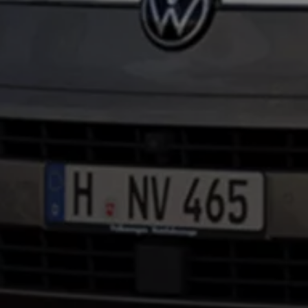
Kostensimulator
Autonomes Fahren
Mehr zum ID. Buzz
Online Beratung
California Welt
California Club
California Magazin & Ratgeber
Vanlife
Ratgeber
Routen & Reisen
California Reisen & Erlebnisse
California App
California Lifestyle & Zubehör
Übernachten im California
Marke
Unternehmen
Karriere
Karriere im Unternehmen
Karriere im Autohaus
Nachhaltigkeit
Kunden
Gesellschaft
Natur
Events
Rückblick VW Bus Festival 2023