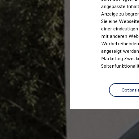
Garantien
angepasste Inhalt
Kfz-Versicherung für Nutzfahrzeuge
Anzeige zu begren
Restschuldversicherung
Wartungsverträge
Sie eine Webseite
Besitzer & Service
einer eindeutigen
Reparatur & Service
mit anderen Webse
Sommer-Special
Reparatur, Pflege & Inspektion
Werbetreibenden,
Servicetermin anfragen
angezeigt werden 
Service-Vorteile bei Volkswagen Nutzfahrzeuge
Marketing Zwecken
ServicePlus
Economy Service
Seitenfunktionali
Räder & Reifen Service
Ersatzfahrzeuge
Notdienst und Pannenhilfe
Software, Konnektivität & Apps
Optional
California App
VW Connect für Ihren ID. Buzz
VW Connect für Ihren Transporter/Caravelle
VW Connect für Ihren Amarok
VW Connect für andere Modelle
Connect Pro
Fleet Interface Data
Multistop Pathfinder
Übersicht Software Updates