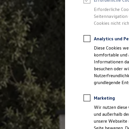
Erforderliche Co
Feuerwehr
Rettungsdienste
Erforderliche Coo
ONE Business ID Vorteile
Seitennavigation 
Fahrzeugsuche & Marktplatz
Cookies nicht rich
Fahrzeugsuche
Fahrzeuge online kaufen
Digitaler Marktplatz
Analytics und Pe
Kauf & Finanzierung
Online-Fahrzeugbewertung
Diese Cookies we
Aktionen & Angebote
E-Auto-Förderung
komfortable und 
Für Privatkunden
Informationen dar
Für Gewerbekunden
besuchen oder wie
Profi Paket
TopDeal
Nutzerfreundlichk
Gebrauchtwagen
grundlegende Ent
ProfiPartner für Gebrauchtwagen
Zertifizierte Gebrauchtwagen
Finanzierung
Marketing
Für Privatkunden
Für Gewerbekunden
Wir nutzen diese 
Leasing
und außerhalb de
Für Privatkunden
unsere Webseite n
Für Gewerbekunden
Versicherungen & Garantien
Seite bewegen. De