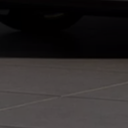
75 Jahre Bulli Jubiläum
Bulli Magazin
Fahrzeugabholung ab Werk