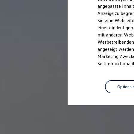
Kfz-Versicherung für Nutzfahrzeuge
angepasste Inhalt
Restschuldversicherung
Anzeige zu begren
Wartungsverträge
Besitzer & Service
Sie eine Webseite
Reparatur & Service
einer eindeutigen
Sommer-Special
mit anderen Webse
Reparatur, Pflege & Inspektion
Servicetermin anfragen
Werbetreibenden,
Service-Vorteile bei Volkswagen Nutzfahrzeuge
angezeigt werden 
ServicePlus
Marketing Zwecken
Economy Service
Räder & Reifen Service
Seitenfunktionali
Ersatzfahrzeuge
Notdienst und Pannenhilfe
Software, Konnektivität & Apps
California App
Optional
VW Connect für Ihren ID. Buzz
VW Connect für Ihren Transporter/Caravelle
VW Connect für Ihren Amarok
VW Connect für andere Modelle
Connect Pro
Fleet Interface Data
Multistop Pathfinder
Übersicht Software Updates
Hilfreiches für Besitzer