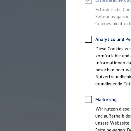
Erforderliche Co
Rettungsdienste
ONE Business ID Vorteile
Erforderliche Coo
Fahrzeugsuche & Marktplatz
Seitennavigation 
Fahrzeugsuche
Cookies nicht rich
Fahrzeuge online kaufen
Digitaler Marktplatz
Kauf & Finanzierung
Analytics und Pe
Online-Fahrzeugbewertung
Aktionen & Angebote
Diese Cookies we
E-Auto-Förderung
Für Privatkunden
komfortable und 
Für Gewerbekunden
Informationen dar
Profi Paket
besuchen oder wie
TopDeal
Gebrauchtwagen
Nutzerfreundlichk
ProfiPartner für Gebrauchtwagen
grundlegende Ent
Zertifizierte Gebrauchtwagen
Finanzierung
Für Privatkunden
Marketing
Für Gewerbekunden
Leasing
Wir nutzen diese 
Für Privatkunden
und außerhalb de
Für Gewerbekunden
unsere Webseite n
Versicherungen & Garantien
Garantien
Seite bewegen. De