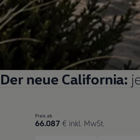
Der neue
California
:
j
Preis ab
66.087
€
inkl. MwSt.