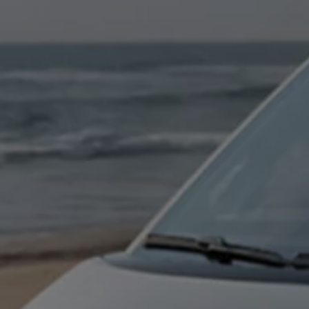
Digitales Bordbuch
Fahrerassistenz- und Sicherheitssysteme
Kontrollleuchten
Kurzfahrprofile und Ölverdünnung
Batterieverordnung
XTL-Dieselkraftstoff
Ersatzteile und Betriebsflüssigkeiten
Original Zubehör und Lifestyle Produkte
myVolkswagen
myVolkswagen Business
Elektrisch & Autonom
Elektro - & Hybridfahrzeuge
Unser Ansatz
Klimafreundlicher Strom
Reichweite & Ladelösungen
Reichweitensimulator
Ladezeitensimulator
Ladelösungen für Privatkunden
Ladelösungen für Gewerbekunden
Wallbox und Ladekabel
Bidirektionales Laden
Förderung & Kosten der Elektrofahrzeuge
Fördermöglichkeiten für Privatkunden
Fördermöglichkeiten für Gewerbekunden
Kostensimulator