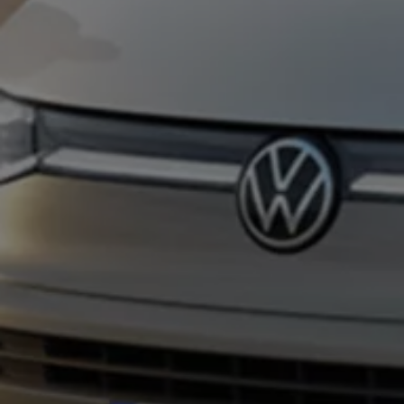
Autonomes Fahren
Mehr zum ID. Buzz
Online Beratung
California Welt
California Club
California Magazin & Ratgeber
Vanlife
Ratgeber
Routen & Reisen
California Reisen & Erlebnisse
California App
California Lifestyle & Zubehör
Übernachten im California
Marke
Unternehmen
Karriere
Karriere im Unternehmen
Karriere im Autohaus
Nachhaltigkeit
Kunden
Gesellschaft
Natur
Events
Rückblick VW Bus Festival 2023
75 Jahre Bulli Jubiläum