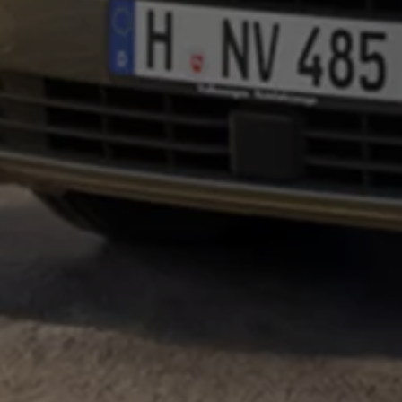
Bulli Magazin
Fahrzeugabholung ab Werk
Uptime