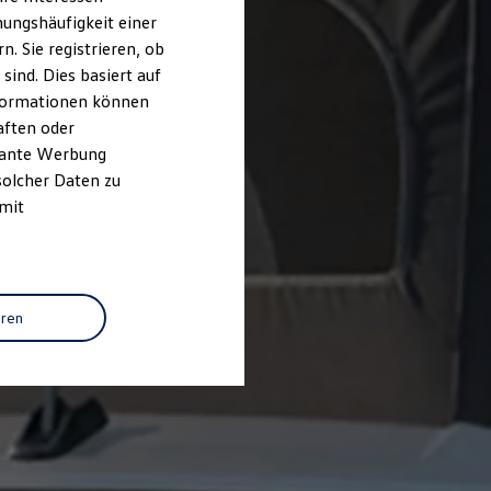
ungshäufigkeit einer
. Sie registrieren, ob
ind. Dies basiert auf
Informationen können
aften oder
evante Werbung
solcher Daten zu
 mit
eren