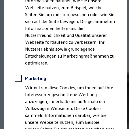
Informationen darüber, wie Sie unsere
Kfz-Versicherung für Nutzfahrzeuge
Webseite nutzen, zum Beispiel, welche
Restschuldversicherung
Wartungsverträge
Seiten Sie am meisten besuchen oder wie Sie
Besitzer & Service
sich auf der Seite bewegen. Die gesammelten
Reparatur & Service
Informationen helfen uns die
Sommer-Special
Reparatur, Pflege & Inspektion
Nutzerfreundlichkeit und Qualität unserer
Servicetermin anfragen
Webseite fortlaufend zu verbessern, Ihr
Service-Vorteile bei Volkswagen Nutzfahrzeuge
Nutzererlebnis sowie grundlegende
ServicePlus
Economy Service
Entscheidungen zu Marketingmaßnahmen zu
Räder & Reifen Service
optimieren.
Ersatzfahrzeuge
Notdienst und Pannenhilfe
Software, Konnektivität & Apps
Marketing
California App
VW Connect für Ihren ID. Buzz
Wir nutzen diese Cookies, um Ihnen auf Ihre
VW Connect für Ihren Transporter/Caravelle
Interessen zugeschnittene Werbung
VW Connect für Ihren Amarok
anzuzeigen, innerhalb und außerhalb der
VW Connect für andere Modelle
Connect Pro
Volkswagen Webseiten. Diese Cookies
Fleet Interface Data
sammeln Informationen darüber, wie Sie
Multistop Pathfinder
unsere Webseite nutzen, zum Beispiel,
Übersicht Software Updates
Hilfreiches für Besitzer