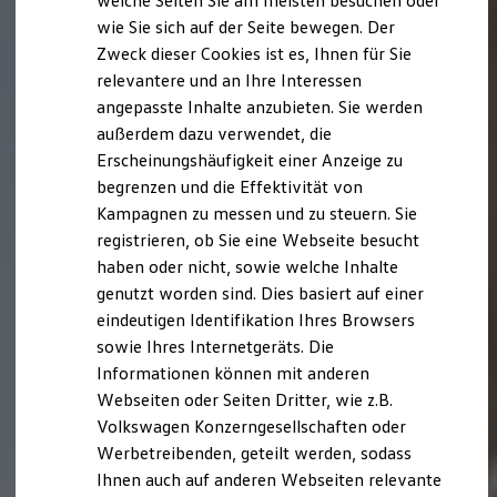
welche Seiten Sie am meisten besuchen oder
Digitales Bordbuch
wie Sie sich auf der Seite bewegen. Der
Fahrerassistenz- und Sicherheitssysteme
Zweck dieser Cookies ist es, Ihnen für Sie
Kontrollleuchten
Kurzfahrprofile und Ölverdünnung
relevantere und an Ihre Interessen
Batterieverordnung
angepasste Inhalte anzubieten. Sie werden
XTL-Dieselkraftstoff
außerdem dazu verwendet, die
Ersatzteile und Betriebsflüssigkeiten
Original Zubehör und Lifestyle Produkte
Erscheinungshäufigkeit einer Anzeige zu
myVolkswagen
begrenzen und die Effektivität von
myVolkswagen Business
Kampagnen zu messen und zu steuern. Sie
Elektrisch & Autonom
Elektro - & Hybridfahrzeuge
registrieren, ob Sie eine Webseite besucht
Unser Ansatz
haben oder nicht, sowie welche Inhalte
Klimafreundlicher Strom
genutzt worden sind. Dies basiert auf einer
Reichweite & Ladelösungen
Reichweitensimulator
eindeutigen Identifikation Ihres Browsers
Ladezeitensimulator
sowie Ihres Internetgeräts. Die
Ladelösungen für Privatkunden
Informationen können mit anderen
Ladelösungen für Gewerbekunden
Wallbox und Ladekabel
Webseiten oder Seiten Dritter, wie z.B.
Bidirektionales Laden
Volkswagen Konzerngesellschaften oder
Förderung & Kosten der Elektrofahrzeuge
Werbetreibenden, geteilt werden, sodass
Fördermöglichkeiten für Privatkunden
Fördermöglichkeiten für Gewerbekunden
Ihnen auch auf anderen Webseiten relevante
Kostensimulator