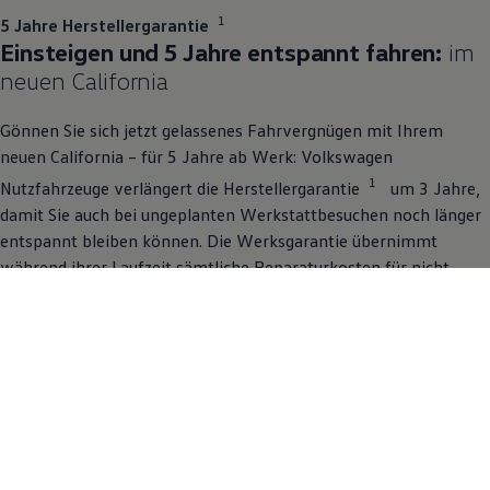
1
5 Jahre Herstellergarantie
Einsteigen und 5 Jahre entspannt fahren:
im
neuen
California
Gönnen Sie sich jetzt gelassenes Fahrvergnügen mit Ihrem
neuen
California
– für 5 Jahre ab Werk:
Volkswagen
1
Nutzfahrzeuge
verlängert die Herstellergarantie
um 3 Jahre,
damit Sie auch bei ungeplanten Werkstattbesuchen noch länger
entspannt bleiben können. Die Werksgarantie übernimmt
während ihrer Laufzeit sämtliche Reparaturkosten für nicht
verschleißbedingte Mängel. Ob neuer
California
oder
Lagerfahrzeug – genießen Sie 5 Jahre umfassenden Schutz und
konzentrieren Sie sich auf das Wichtigste: mit gutem Gefühl
fahren. Garantiert.
Mehr zu Garantien