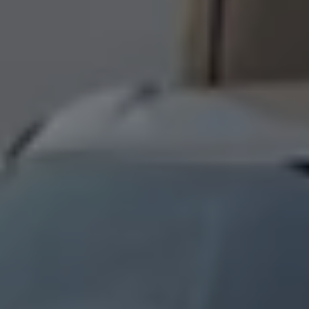
Bulli Magazin
Fahrzeugabholung ab Werk
Uptime