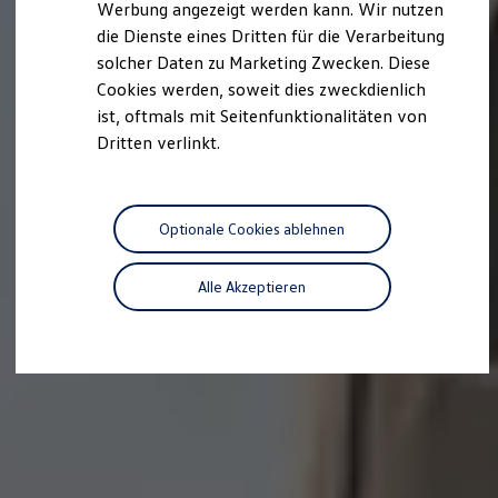
Werbung angezeigt werden kann. Wir nutzen
Autonomes Fahren
die Dienste eines Dritten für die Verarbeitung
Mehr zum ID. Buzz
Online Beratung
solcher Daten zu Marketing Zwecken. Diese
California Welt
Cookies werden, soweit dies zweckdienlich
California Club
ist, oftmals mit Seitenfunktionalitäten von
California Magazin & Ratgeber
Vanlife
Dritten verlinkt.
Ratgeber
Routen & Reisen
California Reisen & Erlebnisse
California App
Optionale Cookies ablehnen
California Lifestyle & Zubehör
Übernachten im California
Marke
Alle Akzeptieren
Unternehmen
Karriere
Karriere im Unternehmen
Karriere im Autohaus
Nachhaltigkeit
Kunden
Gesellschaft
Natur
Events
Rückblick VW Bus Festival 2023
75 Jahre Bulli Jubiläum