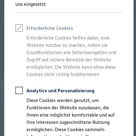
Rettungsdienste
uns eingesetzt:
ONE Business ID Vorteile
Fahrzeugsuche & Marktplatz
Fahrzeugsuche
Fahrzeuge online kaufen
Erforderliche Cookies
Digitaler Marktplatz
Kauf & Finanzierung
Erforderliche Cookies helfen dabei, eine
Online-Fahrzeugbewertung
Website nutzbar zu machen, indem sie
Aktionen & Angebote
E-Auto-Förderung
Grundfunktionen wie Seitennavigation und
Für Privatkunden
Zugriff auf sichere Bereiche der Website
Für Gewerbekunden
ermöglichen. Die Website kann ohne diese
Profi Paket
TopDeal
Cookies nicht richtig funktionieren.
Gebrauchtwagen
ProfiPartner für Gebrauchtwagen
Zertifizierte Gebrauchtwagen
Analytics und Personalisierung
Finanzierung
Diese Cookies werden genutzt, um
Für Privatkunden
Für Gewerbekunden
Funktionen der Website zuzulassen, die
Leasing
Ihnen eine möglichst komfortable und auf
Für Privatkunden
Ihre Interessen zugeschnittene Nutzung
Für Gewerbekunden
Versicherungen & Garantien
ermöglichen. Diese Cookies sammeln
Garantien