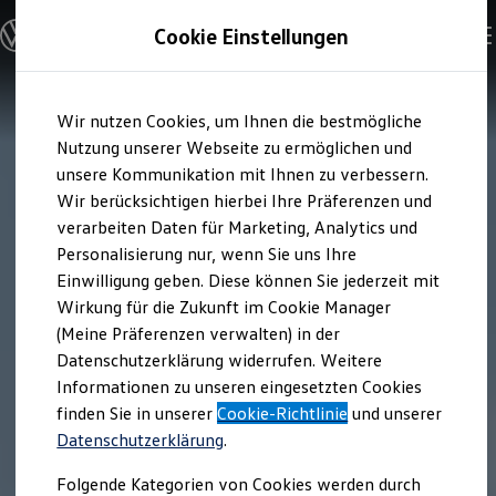
Modelle & Konfigurator
Cookie Einstellungen
Nutzfahrzeuge
Nutzfahrzeugkategorien entdecken
Modelle konfigurieren
Konfiguration laden
Zum
Zum
Modelle vergleichen
Wir nutzen Cookies, um Ihnen die bestmögliche
Hauptinhalt
Footer
Vorgängermodelle und Oldtimer
springen
springen
Nutzung unserer Webseite zu ermöglichen und
Vorgängermodelle
Oldtimer
unsere Kommunikation mit Ihnen zu verbessern.
Bulli Historie
Wir berücksichtigen hierbei Ihre Präferenzen und
Branchenlösungen & Gewerbekunden
verarbeiten Daten für Marketing, Analytics und
Umbaulösungen und Hersteller finden
Auf- und Umbauten entdecken & konfigurieren
Personalisierung nur, wenn Sie uns Ihre
Groß- und Sonderkunden
Einwilligung geben. Diese können Sie jederzeit mit
Großkunden
Wirkung für die Zukunft im Cookie Manager
Kommunen & Behörden
Journalisten
(Meine Präferenzen verwalten) in der
Sportvereine
Datenschutzerklärung widerrufen. Weitere
Branchenlösungen
Informationen zu unseren eingesetzten Cookies
Bau & Handwerk
Gewerbliche Personenbeförderung
finden Sie in unserer
Cookie-Richtlinie
und unserer
Service & mobile Werkstätten
Datenschutzerklärung
.
Kurier, Logistik & Handel
Kühlfahrzeuge
Folgende Kategorien von Cookies werden durch
Feuerwehr