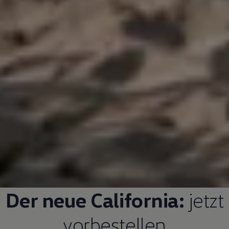
Der neue
California
:
jetzt
vorbestellen