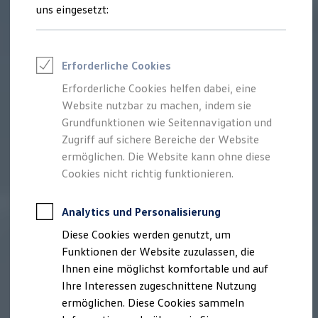
Rettungsdienste
uns eingesetzt:
ONE Business ID Vorteile
Fahrzeugsuche & Marktplatz
Fahrzeugsuche
Fahrzeuge online kaufen
Erforderliche Cookies
Digitaler Marktplatz
Kauf & Finanzierung
Erforderliche Cookies helfen dabei, eine
Online-Fahrzeugbewertung
Website nutzbar zu machen, indem sie
Aktionen & Angebote
E-Auto-Förderung
Grundfunktionen wie Seitennavigation und
Für Privatkunden
Zugriff auf sichere Bereiche der Website
Für Gewerbekunden
ermöglichen. Die Website kann ohne diese
Profi Paket
TopDeal
Cookies nicht richtig funktionieren.
Gebrauchtwagen
ProfiPartner für Gebrauchtwagen
Zertifizierte Gebrauchtwagen
Analytics und Personalisierung
Finanzierung
Diese Cookies werden genutzt, um
Für Privatkunden
Für Gewerbekunden
Funktionen der Website zuzulassen, die
Leasing
Ihnen eine möglichst komfortable und auf
Für Privatkunden
Ihre Interessen zugeschnittene Nutzung
Für Gewerbekunden
Versicherungen & Garantien
ermöglichen. Diese Cookies sammeln
Garantien