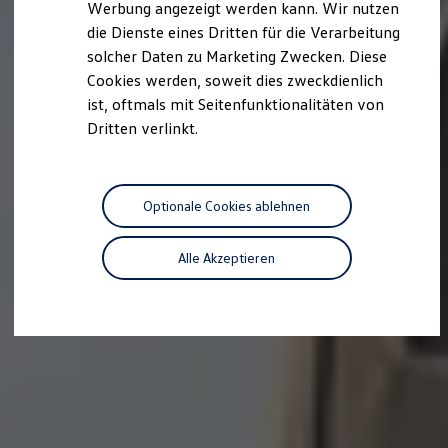
Werbung angezeigt werden kann. Wir nutzen
Autonomes Fahren
die Dienste eines Dritten für die Verarbeitung
Mehr zum ID. Buzz
Online Beratung
solcher Daten zu Marketing Zwecken. Diese
California Welt
Cookies werden, soweit dies zweckdienlich
California Club
ist, oftmals mit Seitenfunktionalitäten von
California Magazin & Ratgeber
Vanlife
Dritten verlinkt.
Ratgeber
Routen & Reisen
California Reisen & Erlebnisse
California App
Optionale Cookies ablehnen
California Lifestyle & Zubehör
Übernachten im California
Marke
Alle Akzeptieren
Unternehmen
Karriere
Karriere im Unternehmen
Karriere im Autohaus
Nachhaltigkeit
Kunden
Gesellschaft
Natur
Events
Rückblick VW Bus Festival 2023
75 Jahre Bulli Jubiläum