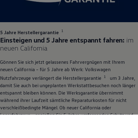
1
5 Jahre Herstellergarantie
Einsteigen und 5 Jahre entspannt fahren:
im
neuen
California
Gönnen Sie sich jetzt gelassenes Fahrvergnügen mit Ihrem
neuen
California
– für 5 Jahre ab Werk:
Volkswagen
1
Nutzfahrzeuge
verlängert die Herstellergarantie
um 3 Jahre,
damit Sie auch bei ungeplanten Werkstattbesuchen noch länger
entspannt bleiben können. Die Werksgarantie übernimmt
während ihrer Laufzeit sämtliche Reparaturkosten für nicht
verschleißbedingte Mängel. Ob neuer
California
oder
Lagerfahrzeug – genießen Sie 5 Jahre umfassenden Schutz und
konzentrieren Sie sich auf das Wichtigste: mit gutem Gefühl
fahren. Garantiert.