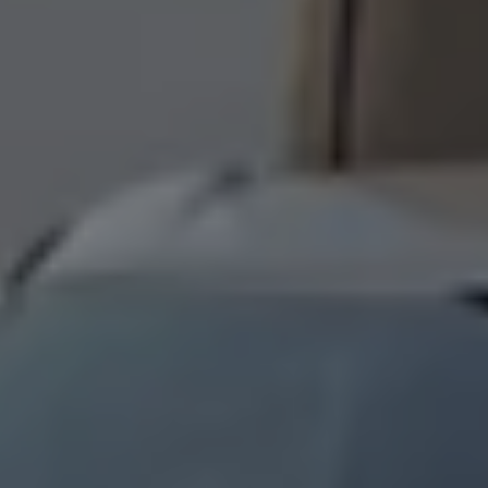
Bulli Magazin
Fahrzeugabholung ab Werk
Uptime