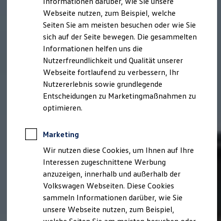
Informationen darüber, wie Sie unsere
Kfz-Versicherung für Nutzfahrzeuge
Webseite nutzen, zum Beispiel, welche
Restschuldversicherung
Wartungsverträge
Seiten Sie am meisten besuchen oder wie Sie
Besitzer & Service
sich auf der Seite bewegen. Die gesammelten
Reparatur & Service
Informationen helfen uns die
Sommer-Special
Reparatur, Pflege & Inspektion
Nutzerfreundlichkeit und Qualität unserer
Servicetermin anfragen
Webseite fortlaufend zu verbessern, Ihr
Service-Vorteile bei Volkswagen Nutzfahrzeuge
Nutzererlebnis sowie grundlegende
ServicePlus
Economy Service
Entscheidungen zu Marketingmaßnahmen zu
Räder & Reifen Service
optimieren.
Ersatzfahrzeuge
Notdienst und Pannenhilfe
Software, Konnektivität & Apps
Marketing
California App
VW Connect für Ihren ID. Buzz
Wir nutzen diese Cookies, um Ihnen auf Ihre
VW Connect für Ihren Transporter/Caravelle
Interessen zugeschnittene Werbung
VW Connect für Ihren Amarok
anzuzeigen, innerhalb und außerhalb der
VW Connect für andere Modelle
Connect Pro
Volkswagen Webseiten. Diese Cookies
Fleet Interface Data
sammeln Informationen darüber, wie Sie
Multistop Pathfinder
unsere Webseite nutzen, zum Beispiel,
Übersicht Software Updates
Hilfreiches für Besitzer