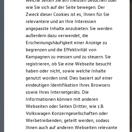
welche Seiten Sie am meisten besuchen oder
Digitales Bordbuch
wie Sie sich auf der Seite bewegen. Der
Fahrerassistenz- und Sicherheitssysteme
Zweck dieser Cookies ist es, Ihnen für Sie
Kontrollleuchten
Kurzfahrprofile und Ölverdünnung
relevantere und an Ihre Interessen
Batterieverordnung
angepasste Inhalte anzubieten. Sie werden
XTL-Dieselkraftstoff
außerdem dazu verwendet, die
Ersatzteile und Betriebsflüssigkeiten
Original Zubehör und Lifestyle Produkte
Erscheinungshäufigkeit einer Anzeige zu
myVolkswagen
begrenzen und die Effektivität von
myVolkswagen Business
Kampagnen zu messen und zu steuern. Sie
Elektrisch & Autonom
Elektro - & Hybridfahrzeuge
registrieren, ob Sie eine Webseite besucht
Unser Ansatz
haben oder nicht, sowie welche Inhalte
Klimafreundlicher Strom
genutzt worden sind. Dies basiert auf einer
Reichweite & Ladelösungen
Reichweitensimulator
eindeutigen Identifikation Ihres Browsers
Ladezeitensimulator
sowie Ihres Internetgeräts. Die
Ladelösungen für Privatkunden
Informationen können mit anderen
Ladelösungen für Gewerbekunden
Wallbox und Ladekabel
Webseiten oder Seiten Dritter, wie z.B.
Bidirektionales Laden
Volkswagen Konzerngesellschaften oder
Förderung & Kosten der Elektrofahrzeuge
Werbetreibenden, geteilt werden, sodass
Fördermöglichkeiten für Privatkunden
Fördermöglichkeiten für Gewerbekunden
Ihnen auch auf anderen Webseiten relevante
Kostensimulator