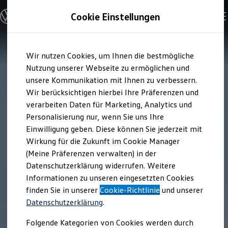
Modelle & Konfigurator
Cookie Einstellungen
Nutzfahrzeuge
Nutzfahrzeugkategorien entdecken
Modelle konfigurieren
Konfiguration laden
Zum
Zum
Modelle vergleichen
Wir nutzen Cookies, um Ihnen die bestmögliche
Hauptinhalt
Footer
Vorgängermodelle und Oldtimer
springen
springen
Nutzung unserer Webseite zu ermöglichen und
Vorgängermodelle
Oldtimer
unsere Kommunikation mit Ihnen zu verbessern.
Bulli Historie
Wir berücksichtigen hierbei Ihre Präferenzen und
Branchenlösungen & Gewerbekunden
verarbeiten Daten für Marketing, Analytics und
Umbaulösungen und Hersteller finden
Auf- und Umbauten entdecken & konfigurieren
Personalisierung nur, wenn Sie uns Ihre
Groß- und Sonderkunden
Einwilligung geben. Diese können Sie jederzeit mit
Großkunden
Wirkung für die Zukunft im Cookie Manager
Kommunen & Behörden
Journalisten
(Meine Präferenzen verwalten) in der
Sportvereine
Datenschutzerklärung widerrufen. Weitere
Branchenlösungen
Informationen zu unseren eingesetzten Cookies
Bau & Handwerk
Gewerbliche Personenbeförderung
finden Sie in unserer
Cookie-Richtlinie
und unserer
Service & mobile Werkstätten
Datenschutzerklärung
.
Kurier, Logistik & Handel
Kühlfahrzeuge
Folgende Kategorien von Cookies werden durch
Feuerwehr