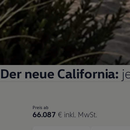
Der neue
California
:
j
Preis ab
66.087
€
inkl. MwSt.