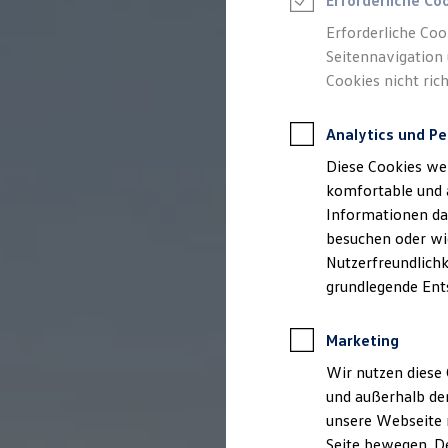
Erforderliche Co
Feuerwehr
Rettungsdienste
Erforderliche Coo
ONE Business ID Vorteile
Seitennavigation 
Fahrzeugsuche & Marktplatz
Cookies nicht rich
Fahrzeugsuche
Fahrzeuge online kaufen
Digitaler Marktplatz
Analytics und Pe
Kauf & Finanzierung
Online-Fahrzeugbewertung
Diese Cookies we
Aktionen & Angebote
E-Auto-Förderung
komfortable und 
Für Privatkunden
Informationen dar
Für Gewerbekunden
besuchen oder wie
Profi Paket
TopDeal
Nutzerfreundlichk
Gebrauchtwagen
grundlegende Ent
ProfiPartner für Gebrauchtwagen
Zertifizierte Gebrauchtwagen
Finanzierung
Marketing
Für Privatkunden
Für Gewerbekunden
Wir nutzen diese 
Leasing
und außerhalb de
Für Privatkunden
unsere Webseite n
Für Gewerbekunden
Versicherungen & Garantien
Seite bewegen. De