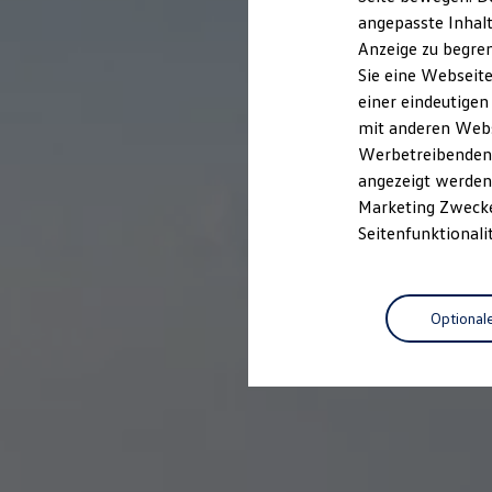
Garantien
angepasste Inhalt
Kfz-Versicherung für Nutzfahrzeuge
Anzeige zu begren
Restschuldversicherung
Wartungsverträge
Sie eine Webseite
Besitzer & Service
einer eindeutigen
Reparatur & Service
mit anderen Webse
Sommer-Special
Reparatur, Pflege & Inspektion
Werbetreibenden,
Servicetermin anfragen
angezeigt werden 
Service-Vorteile bei Volkswagen Nutzfahrzeuge
Marketing Zwecken
ServicePlus
Economy Service
Seitenfunktionali
Räder & Reifen Service
Ersatzfahrzeuge
Notdienst und Pannenhilfe
Software, Konnektivität & Apps
Optional
California App
VW Connect für Ihren ID. Buzz
VW Connect für Ihren Transporter/Caravelle
VW Connect für Ihren Amarok
VW Connect für andere Modelle
Connect Pro
Fleet Interface Data
Multistop Pathfinder
Übersicht Software Updates