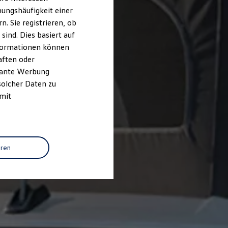
ungshäufigkeit einer
. Sie registrieren, ob
ind. Dies basiert auf
Informationen können
aften oder
evante Werbung
solcher Daten zu
 mit
eren