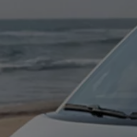
Hilfreiches für Besitzer
Digitales Bordbuch
Fahrerassistenz- und Sicherheitssysteme
Kontrollleuchten
Kurzfahrprofile und Ölverdünnung
Batterieverordnung
XTL-Dieselkraftstoff
Ersatzteile und Betriebsflüssigkeiten
Original Zubehör und Lifestyle Produkte
myVolkswagen
myVolkswagen Business
Elektrisch & Autonom
Elektro - & Hybridfahrzeuge
Unser Ansatz
Klimafreundlicher Strom
Reichweite & Ladelösungen
Reichweitensimulator
Ladezeitensimulator
Ladelösungen für Privatkunden
Ladelösungen für Gewerbekunden
Wallbox und Ladekabel
Bidirektionales Laden
Förderung & Kosten der Elektrofahrzeuge
Fördermöglichkeiten für Privatkunden
Fördermöglichkeiten für Gewerbekunden