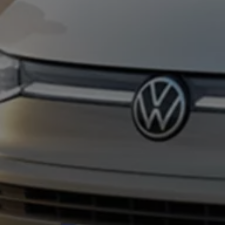
Kostensimulator
Autonomes Fahren
Mehr zum ID. Buzz
Online Beratung
California Welt
California Club
California Magazin & Ratgeber
Vanlife
Ratgeber
Routen & Reisen
California Reisen & Erlebnisse
California App
California Lifestyle & Zubehör
Übernachten im California
Marke
Unternehmen
Karriere
Karriere im Unternehmen
Karriere im Autohaus
Nachhaltigkeit
Kunden
Gesellschaft
Natur
Events
Rückblick VW Bus Festival 2023