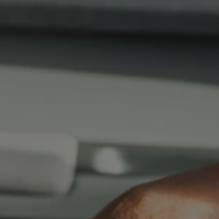
75 Jahre Bulli Jubiläum
Bulli Magazin
Fahrzeugabholung ab Werk