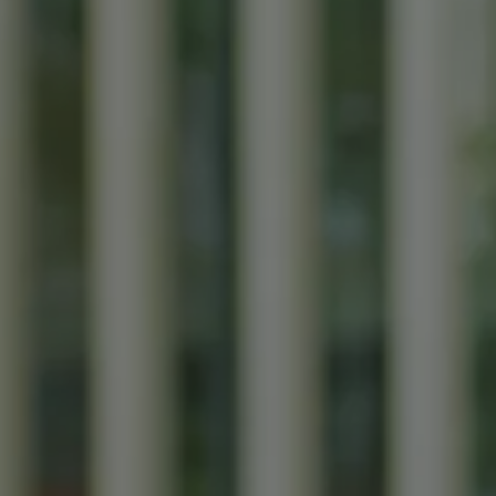
Hilfreiches für Besitzer
Digitales Bordbuch
Fahrerassistenz- und Sicherheitssysteme
Kontrollleuchten
Kurzfahrprofile und Ölverdünnung
Batterieverordnung
XTL-Dieselkraftstoff
Ersatzteile und Betriebsflüssigkeiten
Original Zubehör und Lifestyle Produkte
myVolkswagen
myVolkswagen Business
Elektrisch & Autonom
Elektro - & Hybridfahrzeuge
Unser Ansatz
Klimafreundlicher Strom
Reichweite & Ladelösungen
Reichweitensimulator
Ladezeitensimulator
Ladelösungen für Privatkunden
Ladelösungen für Gewerbekunden
Wallbox und Ladekabel
Bidirektionales Laden
Förderung & Kosten der Elektrofahrzeuge
Fördermöglichkeiten für Privatkunden
Fördermöglichkeiten für Gewerbekunden