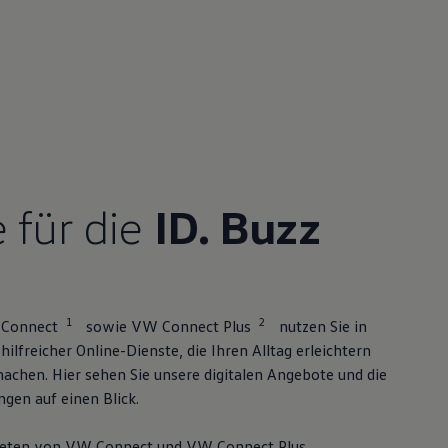
e für die
ID. Buzz
1
2
 Connect
sowie VW Connect Plus
nutzen Sie in
ilfreicher Online-Dienste, die Ihren Alltag erleichtern
achen. Hier sehen Sie unsere digitalen Angebote und die
gen auf einen Blick.
aketen von VW Connect und VW Connect Plus