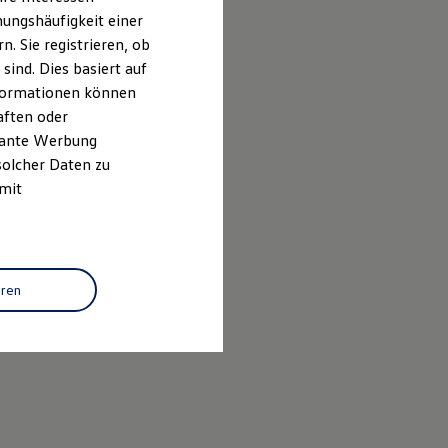
ungshäufigkeit einer
. Sie registrieren, ob
ind. Dies basiert auf
Informationen können
aften oder
evante Werbung
solcher Daten zu
 mit
eren