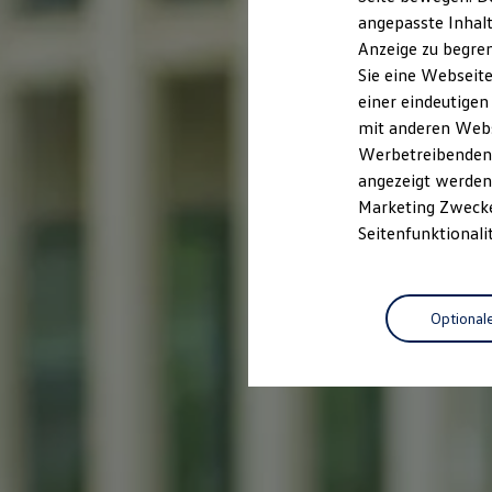
Garantien
angepasste Inhalt
Kfz-Versicherung für Nutzfahrzeuge
Anzeige zu begren
Restschuldversicherung
Wartungsverträge
Sie eine Webseite
Besitzer & Service
einer eindeutigen
Reparatur & Service
mit anderen Webse
Sommer-Special
Reparatur, Pflege & Inspektion
Werbetreibenden,
Servicetermin anfragen
angezeigt werden 
Service-Vorteile bei Volkswagen Nutzfahrzeuge
Marketing Zwecken
ServicePlus
Economy Service
Seitenfunktionali
Räder & Reifen Service
Ersatzfahrzeuge
Notdienst und Pannenhilfe
Software, Konnektivität & Apps
Optional
California App
VW Connect für Ihren ID. Buzz
VW Connect für Ihren Transporter/Caravelle
VW Connect für Ihren Amarok
VW Connect für andere Modelle
Connect Pro
Fleet Interface Data
Multistop Pathfinder
Übersicht Software Updates