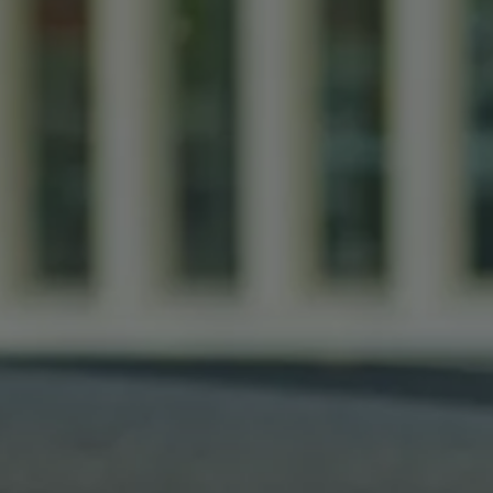
Kostensimulator
Autonomes Fahren
Mehr zum ID. Buzz
Online Beratung
California Welt
California Club
California Magazin & Ratgeber
Vanlife
Ratgeber
Routen & Reisen
California Reisen & Erlebnisse
California App
California Lifestyle & Zubehör
Übernachten im California
Marke
Unternehmen
Karriere
Karriere im Unternehmen
Karriere im Autohaus
Nachhaltigkeit
Kunden
Gesellschaft
Natur
Events
Rückblick VW Bus Festival 2023