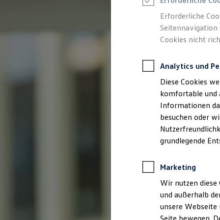
Erforderliche Co
Feuerwehr
Rettungsdienste
Erforderliche Coo
ONE Business ID Vorteile
Seitennavigation 
Fahrzeugsuche & Marktplatz
Cookies nicht rich
Fahrzeugsuche
Fahrzeuge online kaufen
Digitaler Marktplatz
Analytics und Pe
Kauf & Finanzierung
Online-Fahrzeugbewertung
Diese Cookies we
Aktionen & Angebote
E-Auto-Förderung
komfortable und 
Für Privatkunden
Informationen dar
Für Gewerbekunden
besuchen oder wie
Profi Paket
TopDeal
Nutzerfreundlichk
Gebrauchtwagen
grundlegende Ent
ProfiPartner für Gebrauchtwagen
Zertifizierte Gebrauchtwagen
Finanzierung
Marketing
Für Privatkunden
Für Gewerbekunden
Wir nutzen diese 
Leasing
und außerhalb de
Für Privatkunden
unsere Webseite n
Für Gewerbekunden
Versicherungen & Garantien
Seite bewegen. De