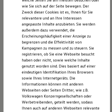
welche Seiten Sie am meisten besuchen oder
eigener Verantwortung bereit. Die Nutzung von Spotify
Digitales Bordbuch
wie Sie sich auf der Seite bewegen. Der
Diensten richtet sich nach den Nutzungsbedingungen und der
Fahrerassistenz- und Sicherheitssysteme
Datenschutzerklärung von Spotify. Informationen zur
Zweck dieser Cookies ist es, Ihnen für Sie
Kontrollleuchten
Datenverarbeitung zum Zwecke der Weitergabe von Daten
Kurzfahrprofile und Ölverdünnung
relevantere und an Ihre Interessen
Batterieverordnung
an Spotify finden Sie in der VW Connect (Plus)
angepasste Inhalte anzubieten. Sie werden
XTL-Dieselkraftstoff
Datenschutzerklärung. Um die Spotify In-Car App in
außerdem dazu verwendet, die
Ersatzteile und Betriebsflüssigkeiten
einem
Volkswagen
nutzen zu können, benötigen Sie zusätzlich
Original Zubehör und Lifestyle Produkte
Erscheinungshäufigkeit einer Anzeige zu
eine
Volkswagen
ID und einen VW Connect Plus Vertrag.
myVolkswagen
begrenzen und die Effektivität von
myVolkswagen Business
Die in dieser Darstellung gezeigten Fahrzeuge und
Kampagnen zu messen und zu steuern. Sie
Elektrisch & Autonom
Ausstattungen können in einzelnen Details vom aktuellen
Elektro - & Hybridfahrzeuge
registrieren, ob Sie eine Webseite besucht
deutschen Lieferprogramm abweichen. Abgebildet sind
Unser Ansatz
haben oder nicht, sowie welche Inhalte
teilweise Sonderausstattungen der Fahrzeuge gegen
Klimafreundlicher Strom
genutzt worden sind. Dies basiert auf einer
Reichweite & Ladelösungen
Mehrpreis.
Reichweitensimulator
eindeutigen Identifikation Ihres Browsers
Bitte beachten Sie auch unseren Konfigurator für eine
Ladezeitensimulator
Übersicht der aktuell verfügbaren Modelle und Ausstattungen.
sowie Ihres Internetgeräts. Die
Ladelösungen für Privatkunden
Informationen können mit anderen
Ladelösungen für Gewerbekunden
Die angegebenen Verbrauchs- und Emissionswerte beziehen
Wallbox und Ladekabel
Webseiten oder Seiten Dritter, wie z.B.
sich nicht auf ein einzelnes Fahrzeug und sind nicht Bestandteil
Bidirektionales Laden
Volkswagen Konzerngesellschaften oder
Förderung & Kosten der Elektrofahrzeuge
des Angebots, sondern dienen allein Vergleichszwecken
Werbetreibenden, geteilt werden, sodass
Fördermöglichkeiten für Privatkunden
zwischen den verschiedenen Fahrzeugtypen.
Fördermöglichkeiten für Gewerbekunden
Ihnen auch auf anderen Webseiten relevante
Zusatzausstattungen und Zubehör (Anbauteile, Reifenformat
Kostensimulator