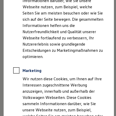
Informationen darüber, wie Sie unsere
Kfz-Versicherung für Nutzfahrzeuge
Webseite nutzen, zum Beispiel, welche
Restschuldversicherung
Impressum
Nutzungsbedingungen
Wartungsverträge
Seiten Sie am meisten besuchen oder wie Sie
Datenschutzerklärungen
Cookie-Richtlinie
Besitzer & Service
sich auf der Seite bewegen. Die gesammelten
Lizenzhinweise Dritter
Reparatur & Service
Informationen helfen uns die
Sommer-Special
Angaben zum Digital Service Act (DSA)
EU Data Act
Reparatur, Pflege & Inspektion
Nutzerfreundlichkeit und Qualität unserer
Produktsicherheitsinformationen
Rückrufe
Vorschriften
Servicetermin anfragen
Webseite fortlaufend zu verbessern, Ihr
Kontakt
Händlersuche
Newsletter
Service-Vorteile bei Volkswagen Nutzfahrzeuge
Nutzererlebnis sowie grundlegende
ServicePlus
VERTRAG WIDERRUFEN
Economy Service
Entscheidungen zu Marketingmaßnahmen zu
Räder & Reifen Service
optimieren.
Ersatzfahrzeuge
Notdienst und Pannenhilfe
Disclaimer von Volkswagen AG
Software, Konnektivität & Apps
Marketing
California App
1.
Spotify und alle zugehörigen Logos und Bewegungsmarken
VW Connect für Ihren ID. Buzz
Wir nutzen diese Cookies, um Ihnen auf Ihre
sind Schutzmarken von Spotify Technology S.A. (Spotify) oder
VW Connect für Ihren Transporter/Caravelle
deren Tochtergesellschaften. Zur Nutzung von Spotify
Interessen zugeschnittene Werbung
VW Connect für Ihren Amarok
benötigen Sie ein Spotify Benutzerkonto.
anzuzeigen, innerhalb und außerhalb der
VW Connect für andere Modelle
Die
Volkswagen
AG
(
Volkswagen
) ermöglicht mit dieser In-Car
Connect Pro
Volkswagen Webseiten. Diese Cookies
App den Zugang zu Audio-Streaming-Diensten von
Fleet Interface Data
sammeln Informationen darüber, wie Sie
Multistop Pathfinder
Spotify.
Volkswagen
ist nicht für die Bereitstellung der Spotify
unsere Webseite nutzen, zum Beispiel,
Übersicht Software Updates
Dienste verantwortlich. Spotify stellt die Spotify Dienste in
Hilfreiches für Besitzer