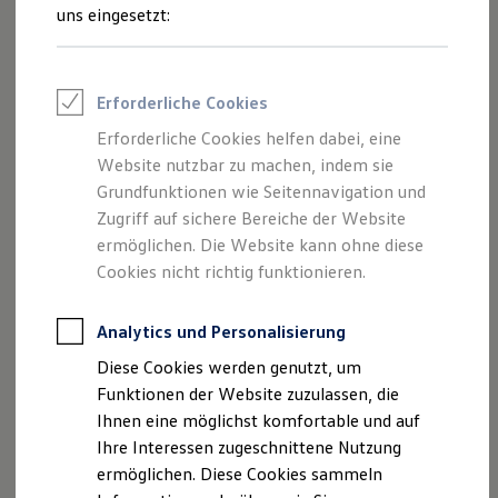
Verantwortung bereit.
Rettungsdienste
uns eingesetzt:
ONE Business ID Vorteile
Fahrzeugsuche & Marktplatz
Mit der In-Car App Spotify haben Sie Zugriff auf genau das
Fahrzeugsuche
Entertainment, das Sie lieben. Entdecken Sie neue Musik,
Fahrzeuge online kaufen
Erforderliche Cookies
Podcasts, Top Songs aus anderen Genres, Orten oder
Digitaler Marktplatz
Kauf & Finanzierung
Dekaden. Oder hören Sie einfach Ihre Lieblingskünstler und
Erforderliche Cookies helfen dabei, eine
Online-Fahrzeugbewertung
Alben. Sie können selbst Playlists erstellen und teilen oder
Website nutzbar zu machen, indem sie
Aktionen & Angebote
auch Playlists für jede Stimmung und Aktivität finden. Mit
E-Auto-Förderung
Grundfunktionen wie Seitennavigation und
Für Privatkunden
Spotify haben Sie ein persönliches Musikerlebnis wie sonst
Zugriff auf sichere Bereiche der Website
Für Gewerbekunden
nirgendwo.
ermöglichen. Die Website kann ohne diese
Profi Paket
TopDeal
Cookies nicht richtig funktionieren.
Außerhalb Ihres Fahrzeugs können Sie Spotify auch über ihr
Gebrauchtwagen
ProfiPartner für Gebrauchtwagen
Smartphone, Tablet, Computer, Gaming Konsole, Smart TV,
Zertifizierte Gebrauchtwagen
Analytics und Personalisierung
Smartwatch oder Lautsprecher hören.
Finanzierung
Diese Cookies werden genutzt, um
Für Privatkunden
Für Gewerbekunden
Mit einem Spotify Premium Account hören Sie Musik zudem
Funktionen der Website zuzulassen, die
Leasing
ohne Werbeunterbrechung.
Ihnen eine möglichst komfortable und auf
Für Privatkunden
Ihre Interessen zugeschnittene Nutzung
Für Gewerbekunden
Versicherungen & Garantien
ermöglichen. Diese Cookies sammeln
Garantien