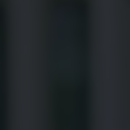
Bulli Magazin
Fahrzeugabholung ab Werk
Uptime