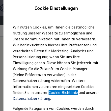
Modelle & Konfigurator
Cookie Einstellungen
Nutzfahrzeuge
Nutzfahrzeugkategorien entdecken
Modelle konfigurieren
Konfiguration laden
Zum
Zum
Modelle vergleichen
Wir nutzen Cookies, um Ihnen die bestmögliche
Hauptinhalt
Footer
Vorgängermodelle und Oldtimer
Spotify
springen
springen
Nutzung unserer Webseite zu ermöglichen und
Vorgängermodelle
Oldtimer
unsere Kommunikation mit Ihnen zu verbessern.
Bulli Historie
Wir berücksichtigen hierbei Ihre Präferenzen und
Branchenlösungen & Gewerbekunden
verarbeiten Daten für Marketing, Analytics und
Umbaulösungen und Hersteller finden
Tauchen Sie ein in die
Auf- und Umbauten entdecken & konfigurieren
Personalisierung nur, wenn Sie uns Ihre
Groß- und Sonderkunden
Einwilligung geben. Diese können Sie jederzeit mit
Großkunden
Welt von Spotify
1
Wirkung für die Zukunft im Cookie Manager
Kommunen & Behörden
Journalisten
(Meine Präferenzen verwalten) in der
Sportvereine
Datenschutzerklärung widerrufen. Weitere
Branchenlösungen
Mit der unentgeltlichen In-Car App Spotify können Sie nun
Informationen zu unseren eingesetzten Cookies
Bau & Handwerk
auch in Ihrem Fahrzeug Millionen von Songs und Podcasts
Gewerbliche Personenbeförderung
finden Sie in unserer
Cookie-Richtlinie
und unserer
hören. Finden Sie Ihre neue Lieblingsmusik, Ihr neues
Service & mobile Werkstätten
Datenschutzerklärung
.
Kurier, Logistik & Handel
Lieblingsalbum, Ihre Lieblingsplaylist oder Ihren
Kühlfahrzeuge
Lieblingspodcast. Spotify stellt die Dienste in eigener
Folgende Kategorien von Cookies werden durch
Feuerwehr