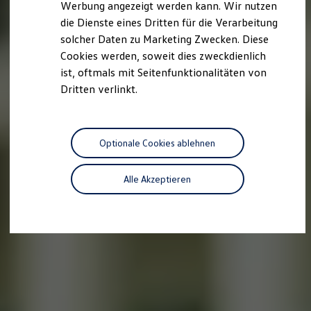
Werbung angezeigt werden kann. Wir nutzen
Autonomes Fahren
die Dienste eines Dritten für die Verarbeitung
Mehr zum ID. Buzz
Online Beratung
solcher Daten zu Marketing Zwecken. Diese
California Welt
Cookies werden, soweit dies zweckdienlich
California Club
ist, oftmals mit Seitenfunktionalitäten von
California Magazin & Ratgeber
Vanlife
Dritten verlinkt.
Ratgeber
Routen & Reisen
California Reisen & Erlebnisse
California App
Optionale Cookies ablehnen
California Lifestyle & Zubehör
Übernachten im California
Marke
Alle Akzeptieren
Unternehmen
Karriere
Karriere im Unternehmen
Karriere im Autohaus
Nachhaltigkeit
Kunden
Gesellschaft
Natur
Events
Rückblick VW Bus Festival 2023
75 Jahre Bulli Jubiläum