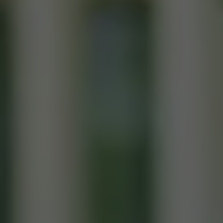
Bulli Magazin
Fahrzeugabholung ab Werk
Uptime