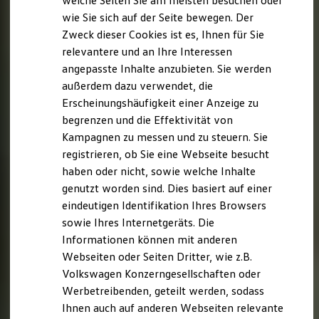
welche Seiten Sie am meisten besuchen oder
Digitales Bordbuch
wie Sie sich auf der Seite bewegen. Der
Fahrerassistenz- und Sicherheitssysteme
Zweck dieser Cookies ist es, Ihnen für Sie
Kontrollleuchten
Kurzfahrprofile und Ölverdünnung
relevantere und an Ihre Interessen
Batterieverordnung
angepasste Inhalte anzubieten. Sie werden
XTL-Dieselkraftstoff
außerdem dazu verwendet, die
Ersatzteile und Betriebsflüssigkeiten
Original Zubehör und Lifestyle Produkte
Erscheinungshäufigkeit einer Anzeige zu
myVolkswagen
begrenzen und die Effektivität von
myVolkswagen Business
Kampagnen zu messen und zu steuern. Sie
Elektrisch & Autonom
Elektro - & Hybridfahrzeuge
registrieren, ob Sie eine Webseite besucht
Unser Ansatz
haben oder nicht, sowie welche Inhalte
Klimafreundlicher Strom
genutzt worden sind. Dies basiert auf einer
Reichweite & Ladelösungen
Reichweitensimulator
eindeutigen Identifikation Ihres Browsers
Ladezeitensimulator
sowie Ihres Internetgeräts. Die
Ladelösungen für Privatkunden
Informationen können mit anderen
Ladelösungen für Gewerbekunden
Wallbox und Ladekabel
Webseiten oder Seiten Dritter, wie z.B.
Bidirektionales Laden
Volkswagen Konzerngesellschaften oder
Förderung & Kosten der Elektrofahrzeuge
Werbetreibenden, geteilt werden, sodass
Fördermöglichkeiten für Privatkunden
Fördermöglichkeiten für Gewerbekunden
Ihnen auch auf anderen Webseiten relevante
Kostensimulator