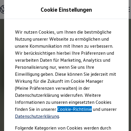
Modelle & Konfigurator
Cookie Einstellungen
Nutzfahrzeuge
Nutzfahrzeugkategorien entdecken
Modelle konfigurieren
Konfiguration laden
Zum
Zum
Modelle vergleichen
Wir nutzen Cookies, um Ihnen die bestmögliche
Hauptinhalt
Footer
Vorgängermodelle und Oldtimer
springen
springen
Nutzung unserer Webseite zu ermöglichen und
Vorgängermodelle
Oldtimer
unsere Kommunikation mit Ihnen zu verbessern.
Bulli Historie
Wir berücksichtigen hierbei Ihre Präferenzen und
Branchenlösungen & Gewerbekunden
verarbeiten Daten für Marketing, Analytics und
Umbaulösungen und Hersteller finden
Auf- und Umbauten entdecken & konfigurieren
Personalisierung nur, wenn Sie uns Ihre
Groß- und Sonderkunden
Einwilligung geben. Diese können Sie jederzeit mit
Großkunden
Wirkung für die Zukunft im Cookie Manager
Kommunen & Behörden
Journalisten
(Meine Präferenzen verwalten) in der
Sportvereine
Datenschutzerklärung widerrufen. Weitere
Branchenlösungen
Informationen zu unseren eingesetzten Cookies
Bau & Handwerk
Gewerbliche Personenbeförderung
finden Sie in unserer
Cookie-Richtlinie
und unserer
Service & mobile Werkstätten
Datenschutzerklärung
.
Kurier, Logistik & Handel
Kühlfahrzeuge
Folgende Kategorien von Cookies werden durch
Feuerwehr