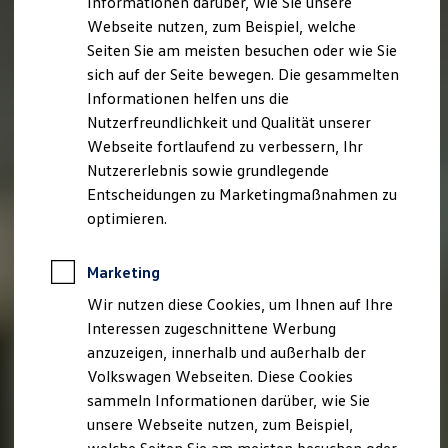
Informationen darüber, wie Sie unsere
Kfz-Versicherung für Nutzfahrzeuge
Webseite nutzen, zum Beispiel, welche
Restschuldversicherung
Wartungsverträge
Seiten Sie am meisten besuchen oder wie Sie
Besitzer & Service
sich auf der Seite bewegen. Die gesammelten
Reparatur & Service
Informationen helfen uns die
Sommer-Special
Reparatur, Pflege & Inspektion
Nutzerfreundlichkeit und Qualität unserer
Servicetermin anfragen
Webseite fortlaufend zu verbessern, Ihr
Service-Vorteile bei Volkswagen Nutzfahrzeuge
Nutzererlebnis sowie grundlegende
ServicePlus
Economy Service
Entscheidungen zu Marketingmaßnahmen zu
Räder & Reifen Service
optimieren.
Ersatzfahrzeuge
Notdienst und Pannenhilfe
Software, Konnektivität & Apps
Marketing
California App
VW Connect für Ihren ID. Buzz
Wir nutzen diese Cookies, um Ihnen auf Ihre
VW Connect für Ihren Transporter/Caravelle
Interessen zugeschnittene Werbung
VW Connect für Ihren Amarok
anzuzeigen, innerhalb und außerhalb der
VW Connect für andere Modelle
Connect Pro
Volkswagen Webseiten. Diese Cookies
Fleet Interface Data
sammeln Informationen darüber, wie Sie
Multistop Pathfinder
unsere Webseite nutzen, zum Beispiel,
Übersicht Software Updates
Hilfreiches für Besitzer