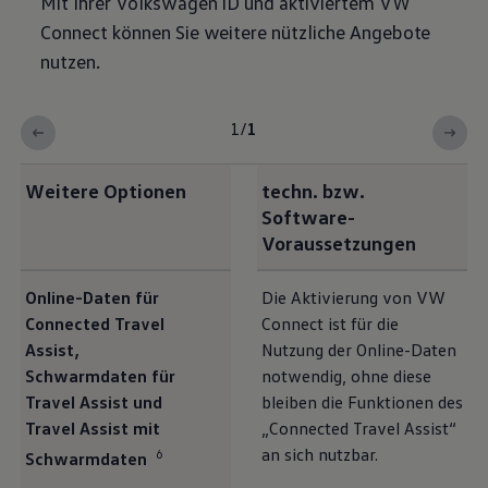
Mit Ihrer
Volkswagen
ID und aktiviertem VW
Connect können Sie weitere nützliche Angebote
nutzen.
1
/
1
Weitere Optionen
techn. bzw.
Software-
Voraussetzungen
Online-Daten für
Die Aktivierung von VW
Connected Travel
Connect ist für die
Assist,
Nutzung der Online-Daten
Schwarmdaten für
notwendig, ohne diese
Travel Assist und
bleiben die Funktionen des
Travel Assist mit
„Connected Travel Assist“
an sich nutzbar.
6
Schwarmdaten⁠