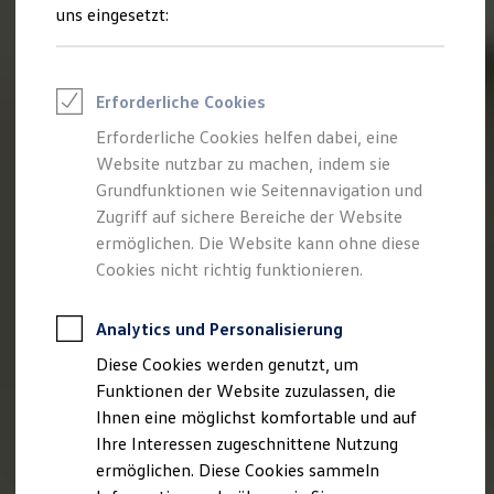
Rettungsdienste
uns eingesetzt:
ONE Business ID Vorteile
Fahrzeugsuche & Marktplatz
Fahrzeugsuche
Fahrzeuge online kaufen
Erforderliche Cookies
Digitaler Marktplatz
Kauf & Finanzierung
Erforderliche Cookies helfen dabei, eine
Online-Fahrzeugbewertung
Website nutzbar zu machen, indem sie
Aktionen & Angebote
E-Auto-Förderung
Grundfunktionen wie Seitennavigation und
Für Privatkunden
Zugriff auf sichere Bereiche der Website
Für Gewerbekunden
ermöglichen. Die Website kann ohne diese
Profi Paket
TopDeal
Cookies nicht richtig funktionieren.
Gebrauchtwagen
ProfiPartner für Gebrauchtwagen
Zertifizierte Gebrauchtwagen
Analytics und Personalisierung
Finanzierung
Diese Cookies werden genutzt, um
Für Privatkunden
Für Gewerbekunden
Funktionen der Website zuzulassen, die
Leasing
Ihnen eine möglichst komfortable und auf
Für Privatkunden
Ihre Interessen zugeschnittene Nutzung
Für Gewerbekunden
Versicherungen & Garantien
ermöglichen. Diese Cookies sammeln
Garantien