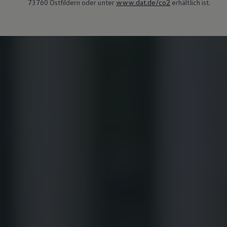
73760 Ostfildern oder unter
www.dat.de/co2
erhältlich ist.