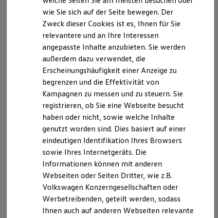
welche Seiten Sie am meisten besuchen oder
Digitales Bordbuch
wie Sie sich auf der Seite bewegen. Der
Fahrerassistenz- und Sicherheitssysteme
Nachhaltiger
laden
Zweck dieser Cookies ist es, Ihnen für Sie
Kontrollleuchten
Kurzfahrprofile und Ölverdünnung
Auch die CO₂-Emissionen der Stromerzeugung verändern
relevantere und an Ihre Interessen
Batterieverordnung
sich im Tagesverlauf. Entscheidend hierfür ist der Anteil der
angepasste Inhalte anzubieten. Sie werden
XTL-Dieselkraftstoff
verschiedenen Energieträger am Strommix.
außerdem dazu verwendet, die
Ersatzteile und Betriebsflüssigkeiten
Original Zubehör und Lifestyle Produkte
Sie können die CO₂-Bilanz während der Nutzung Ihres ID.
Erscheinungshäufigkeit einer Anzeige zu
myVolkswagen
verbessern, indem Sie genau dann
laden
, wenn die CO₂-
begrenzen und die Effektivität von
myVolkswagen Business
Emissionen der Stromerzeugung am geringsten sind.
Kampagnen zu messen und zu steuern. Sie
Elektrisch & Autonom
Elektro - & Hybridfahrzeuge
registrieren, ob Sie eine Webseite besucht
Unser Ansatz
haben oder nicht, sowie welche Inhalte
Klimafreundlicher Strom
Alles, was Sie brauchen:
genutzt worden sind. Dies basiert auf einer
Reichweite & Ladelösungen
Reichweitensimulator
eindeutigen Identifikation Ihres Browsers
eine Internetverbindung
Ladezeitensimulator
sowie Ihres Internetgeräts. Die
Ladelösungen für Privatkunden
einen gültigen VW Connect Vertrag
Informationen können mit anderen
Ladelösungen für Gewerbekunden
Wallbox und Ladekabel
Webseiten oder Seiten Dritter, wie z.B.
eine Wallbox mit mindestens 7,2 kW Leistung
Bidirektionales Laden
Volkswagen Konzerngesellschaften oder
Förderung & Kosten der Elektrofahrzeuge
optional: Stromvertrag mit dynamischem Tarif
Werbetreibenden, geteilt werden, sodass
Fördermöglichkeiten für Privatkunden
Fördermöglichkeiten für Gewerbekunden
mindestens ID. Software 5.0
Ihnen auch auf anderen Webseiten relevante
Kostensimulator