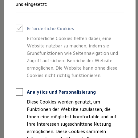
Rettungsdienste
uns eingesetzt:
ONE Business ID Vorteile
Fahrzeugsuche & Marktplatz
Fahrzeugsuche
Fahrzeuge online kaufen
Erforderliche Cookies
Digitaler Marktplatz
Kauf & Finanzierung
Erforderliche Cookies helfen dabei, eine
Online-Fahrzeugbewertung
Website nutzbar zu machen, indem sie
Aktionen & Angebote
E-Auto-Förderung
Grundfunktionen wie Seitennavigation und
Für Privatkunden
Zugriff auf sichere Bereiche der Website
Für Gewerbekunden
ermöglichen. Die Website kann ohne diese
Profi Paket
TopDeal
Cookies nicht richtig funktionieren.
Gebrauchtwagen
ProfiPartner für Gebrauchtwagen
Zertifizierte Gebrauchtwagen
Analytics und Personalisierung
Finanzierung
Diese Cookies werden genutzt, um
Für Privatkunden
Für Gewerbekunden
Funktionen der Website zuzulassen, die
Leasing
Ihnen eine möglichst komfortable und auf
Für Privatkunden
Ihre Interessen zugeschnittene Nutzung
Für Gewerbekunden
Versicherungen & Garantien
ermöglichen. Diese Cookies sammeln
Garantien