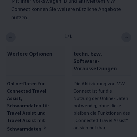
Mit Ihrer
Volkswagen
ID und aktiviertem VW
Connect können Sie weitere nützliche Angebote
nutzen.
1
/
1
Weitere Optionen
techn. bzw.
Software-
Voraussetzungen
Online-Daten für
Die Aktivierung von VW
Connected Travel
Connect ist für die
Assist,
Nutzung der Online-Daten
Schwarmdaten für
notwendig, ohne diese
Travel Assist und
bleiben die Funktionen des
Travel Assist mit
„Connected Travel Assist“
an sich nutzbar.
6
Schwarmdaten⁠