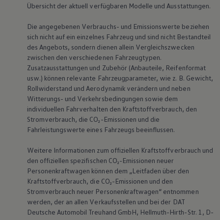
Übersicht der aktuell verfügbaren Modelle und Ausstattungen.
Bulli Magazin
Fahrzeugabholung ab Werk
Uptime
Die angegebenen Verbrauchs- und Emissionswerte beziehen
sich nicht auf ein einzelnes Fahrzeug und sind nicht Bestandteil
des Angebots, sondern dienen allein Vergleichszwecken
zwischen den verschiedenen Fahrzeugtypen.
Zusatzausstattungen und Zubehör (Anbauteile, Reifenformat
usw.) können relevante Fahrzeugparameter, wie
z. B.
Gewicht,
Rollwiderstand und Aerodynamik verändern und neben
Witterungs- und Verkehrsbedingungen sowie dem
individuellen Fahrverhalten den Kraftstoffverbrauch, den
Stromverbrauch, die CO₂-Emissionen und die
Fahrleistungswerte eines Fahrzeugs beeinflussen.
Weitere Informationen zum offiziellen Kraftstoffverbrauch und
den offiziellen spezifischen CO₂-Emissionen neuer
Personenkraftwagen können dem „Leitfaden über den
Kraftstoffverbrauch, die CO₂-Emissionen und den
Stromverbrauch neuer Personenkraftwagen“ entnommen
werden, der an allen Verkaufsstellen und bei der DAT
Deutsche Automobil Treuhand GmbH, Hellmuth-Hirth-Str. 1, D-