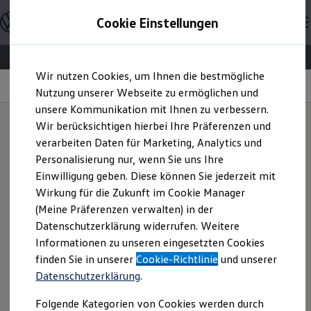
Modelle & Konfigurator
Cookie Einstellungen
Nutzfahrzeuge
Nutzfahrzeugkategorien entdecken
Modelle konfigurieren
Konfiguration laden
Zum
Zum
Modelle vergleichen
Wir nutzen Cookies, um Ihnen die bestmögliche
Hauptinhalt
Footer
Vorgängermodelle und Oldtimer
Ladeplan
springen
springen
Nutzung unserer Webseite zu ermöglichen und
Vorgängermodelle
Oldtimer
unsere Kommunikation mit Ihnen zu verbessern.
Bulli Historie
Wir berücksichtigen hierbei Ihre Präferenzen und
Branchenlösungen & Gewerbekunden
verarbeiten Daten für Marketing, Analytics und
Umbaulösungen und Hersteller finden
Dynamik erkennen.
Auf- und Umbauten entdecken & konfigurieren
Personalisierung nur, wenn Sie uns Ihre
Groß- und Sonderkunden
Einwilligung geben. Diese können Sie jederzeit mit
Großkunden
Vorteile nutzen.
Wirkung für die Zukunft im Cookie Manager
Kommunen & Behörden
Journalisten
(Meine Präferenzen verwalten) in der
Sportvereine
Datenschutzerklärung widerrufen. Weitere
Branchenlösungen
Informationen zu unseren eingesetzten Cookies
Bau & Handwerk
Gewerbliche Personenbeförderung
finden Sie in unserer
Cookie-Richtlinie
und unserer
Service & mobile Werkstätten
Datenschutzerklärung
.
Kurier, Logistik & Handel
Kühlfahrzeuge
Folgende Kategorien von Cookies werden durch
Feuerwehr