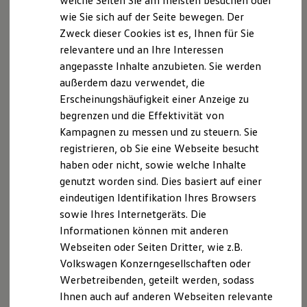
welche Seiten Sie am meisten besuchen oder
Mehrpreis.
Digitales Bordbuch
wie Sie sich auf der Seite bewegen. Der
Fahrerassistenz- und Sicherheitssysteme
Bitte beachten Sie auch unseren Konfigurator für eine
Zweck dieser Cookies ist es, Ihnen für Sie
Kontrollleuchten
Übersicht der aktuell verfügbaren Modelle und Ausstattungen.
Kurzfahrprofile und Ölverdünnung
relevantere und an Ihre Interessen
Batterieverordnung
Die angegebenen Verbrauchs- und Emissionswerte beziehen
angepasste Inhalte anzubieten. Sie werden
XTL-Dieselkraftstoff
sich nicht auf ein einzelnes Fahrzeug und sind nicht Bestandteil
außerdem dazu verwendet, die
Ersatzteile und Betriebsflüssigkeiten
des Angebots, sondern dienen allein Vergleichszwecken
Original Zubehör und Lifestyle Produkte
Erscheinungshäufigkeit einer Anzeige zu
myVolkswagen
zwischen den verschiedenen Fahrzeugtypen.
begrenzen und die Effektivität von
myVolkswagen Business
Zusatzausstattungen und Zubehör (Anbauteile, Reifenformat
Kampagnen zu messen und zu steuern. Sie
Elektrisch & Autonom
usw.) können relevante Fahrzeugparameter, wie
z. B.
Gewicht,
Elektro - & Hybridfahrzeuge
registrieren, ob Sie eine Webseite besucht
Rollwiderstand und Aerodynamik verändern und neben
Unser Ansatz
haben oder nicht, sowie welche Inhalte
Witterungs- und Verkehrsbedingungen sowie dem
Klimafreundlicher Strom
individuellen Fahrverhalten den Kraftstoffverbrauch, den
genutzt worden sind. Dies basiert auf einer
Reichweite & Ladelösungen
Reichweitensimulator
Stromverbrauch, die CO₂-Emissionen und die
eindeutigen Identifikation Ihres Browsers
Ladezeitensimulator
Fahrleistungswerte eines Fahrzeugs beeinflussen.
sowie Ihres Internetgeräts. Die
Ladelösungen für Privatkunden
Informationen können mit anderen
Ladelösungen für Gewerbekunden
Weitere Informationen zum offiziellen Kraftstoffverbrauch und
Wallbox und Ladekabel
Webseiten oder Seiten Dritter, wie z.B.
den offiziellen spezifischen CO₂-Emissionen neuer
Bidirektionales Laden
Volkswagen Konzerngesellschaften oder
Personenkraftwagen können dem „Leitfaden über den
Förderung & Kosten der Elektrofahrzeuge
Werbetreibenden, geteilt werden, sodass
Fördermöglichkeiten für Privatkunden
Kraftstoffverbrauch, die CO₂-Emissionen und den
Fördermöglichkeiten für Gewerbekunden
Stromverbrauch neuer Personenkraftwagen“ entnommen
Ihnen auch auf anderen Webseiten relevante
Kostensimulator