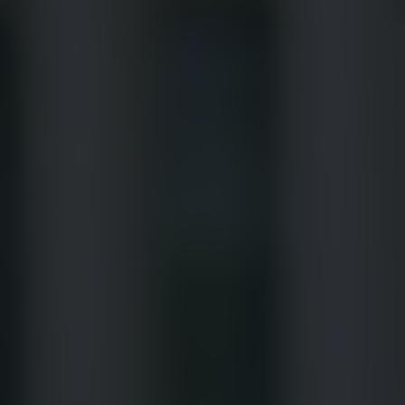
Bulli Magazin
Fahrzeugabholung ab Werk
Uptime