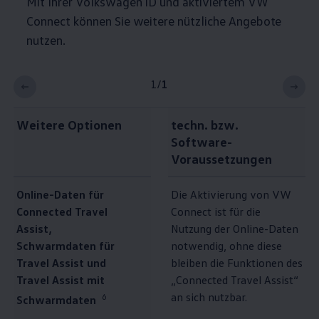
Mit Ihrer
Volkswagen
ID und aktiviertem VW
Connect können Sie weitere nützliche Angebote
nutzen.
1
/
1
Weitere Optionen
techn. bzw.
Software-
Voraussetzungen
Online-Daten für
Die Aktivierung von VW
Connected Travel
Connect ist für die
Assist,
Nutzung der Online-Daten
Schwarmdaten für
notwendig, ohne diese
Travel Assist und
bleiben die Funktionen des
Travel Assist mit
„Connected Travel Assist“
an sich nutzbar.
6
Schwarmdaten⁠