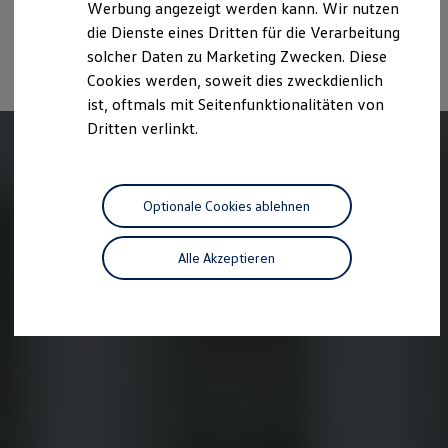
werden, der an allen Verkaufsstellen und bei der DAT
Werbung angezeigt werden kann. Wir nutzen
Autonomes Fahren
Deutsche Automobil Treuhand GmbH, Hellmuth-Hirth-Str. 1, D-
die Dienste eines Dritten für die Verarbeitung
Mehr zum ID. Buzz
73760 Ostfildern oder unter
www.dat.de/co2
erhältlich ist.
Online Beratung
solcher Daten zu Marketing Zwecken. Diese
California Welt
Cookies werden, soweit dies zweckdienlich
California Club
ist, oftmals mit Seitenfunktionalitäten von
California Magazin & Ratgeber
Vanlife
Dritten verlinkt.
Ratgeber
Routen & Reisen
California Reisen & Erlebnisse
California App
Optionale Cookies ablehnen
California Lifestyle & Zubehör
Übernachten im California
Marke
Alle Akzeptieren
Unternehmen
Karriere
Karriere im Unternehmen
Karriere im Autohaus
Nachhaltigkeit
Kunden
Gesellschaft
Natur
Events
Rückblick VW Bus Festival 2023
75 Jahre Bulli Jubiläum