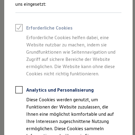
Klimatisierung, eigens komponierte Sounds für Sie
Rettungsdienste
uns eingesetzt:
ONE Business ID Vorteile
zielgerichtet orchestriert. Die App ist nicht vorinstalliert und
Fahrzeugsuche & Marktplatz
für Sie im In-Car Shop erhältlich.
Fahrzeugsuche
Fahrzeuge online kaufen
Erforderliche Cookies
Digitaler Marktplatz
Kauf & Finanzierung
Erforderliche Cookies helfen dabei, eine
Online-Fahrzeugbewertung
Website nutzbar zu machen, indem sie
Aktionen & Angebote
Impressum
Nutzungsbedingungen
E-Auto-Förderung
Grundfunktionen wie Seitennavigation und
Datenschutzerklärungen
Cookie-Richtlinie
Für Privatkunden
Zugriff auf sichere Bereiche der Website
Lizenzhinweise Dritter
Für Gewerbekunden
ermöglichen. Die Website kann ohne diese
Profi Paket
Angaben zum Digital Service Act (DSA)
EU Data Act
TopDeal
Cookies nicht richtig funktionieren.
Produktsicherheitsinformationen
Rückrufe
Vorschriften
Gebrauchtwagen
Kontakt
Händlersuche
Newsletter
ProfiPartner für Gebrauchtwagen
Zertifizierte Gebrauchtwagen
Analytics und Personalisierung
VERTRAG WIDERRUFEN
Finanzierung
Diese Cookies werden genutzt, um
Für Privatkunden
Für Gewerbekunden
Funktionen der Website zuzulassen, die
Leasing
Ihnen eine möglichst komfortable und auf
Disclaimer von Volkswagen AG
Für Privatkunden
Ihre Interessen zugeschnittene Nutzung
Für Gewerbekunden
1.
Zur Nutzung der Wellness In-Car App benötigen Sie
Versicherungen & Garantien
ermöglichen. Diese Cookies sammeln
ein
Volkswagen
ID Benutzerkonto und einen separaten
Garantien