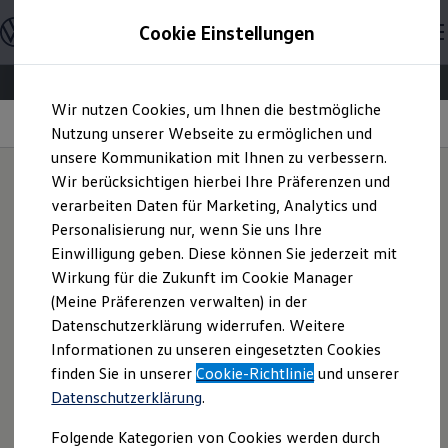
Modelle & Konfigurator
Cookie Einstellungen
Nutzfahrzeuge
Nutzfahrzeugkategorien entdecken
Modelle konfigurieren
Konfiguration laden
Zum
Zum
Modelle vergleichen
Wir nutzen Cookies, um Ihnen die bestmögliche
Hauptinhalt
Footer
Vorgängermodelle und Oldtimer
Wellness
springen
springen
Nutzung unserer Webseite zu ermöglichen und
Vorgängermodelle
Oldtimer
unsere Kommunikation mit Ihnen zu verbessern.
Bulli Historie
Wir berücksichtigen hierbei Ihre Präferenzen und
Branchenlösungen & Gewerbekunden
verarbeiten Daten für Marketing, Analytics und
Umbaulösungen und Hersteller finden
Die Entspannung steigt
Auf- und Umbauten entdecken & konfigurieren
Personalisierung nur, wenn Sie uns Ihre
Groß- und Sonderkunden
Einwilligung geben. Diese können Sie jederzeit mit
Großkunden
Wirkung für die Zukunft im Cookie Manager
Kommunen & Behörden
Ihr Wohlbefinden steigern, ob während der Fahrt, beim
Journalisten
(Meine Präferenzen verwalten) in der
Parken oder während des Ladens – die Wellness In-Car
Sportvereine
Datenschutzerklärung widerrufen. Weitere
Branchenlösungen
1
App
macht es möglich. Ob Sie bspw. Kraft schöpfen, zur
Informationen zu unseren eingesetzten Cookies
Bau & Handwerk
Ruhe kommen oder sich in einem Kurzschlaf regenerieren
Gewerbliche Personenbeförderung
finden Sie in unserer
Cookie-Richtlinie
und unserer
möchten. Ihr
ID. Buzz
greift je nach Ausstattungsumfang für
Service & mobile Werkstätten
Datenschutzerklärung
.
Kurier, Logistik & Handel
ein einzigartiges Erlebnis auf verschiedene
Kühlfahrzeuge
Komfortfunktionen zu. Es werden u.a. Lichtstimmungen,
Folgende Kategorien von Cookies werden durch
Feuerwehr