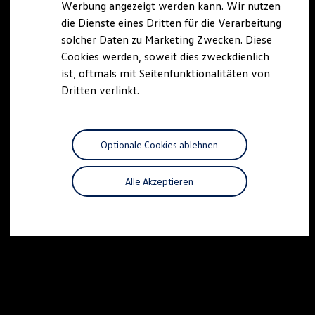
Werbung angezeigt werden kann. Wir nutzen
Autonomes Fahren
die Dienste eines Dritten für die Verarbeitung
Mehr zum ID. Buzz
Online Beratung
solcher Daten zu Marketing Zwecken. Diese
California Welt
Cookies werden, soweit dies zweckdienlich
California Club
ist, oftmals mit Seitenfunktionalitäten von
California Magazin & Ratgeber
Vanlife
Dritten verlinkt.
Ratgeber
Routen & Reisen
California Reisen & Erlebnisse
California App
Optionale Cookies ablehnen
California Lifestyle & Zubehör
Übernachten im California
Marke
Alle Akzeptieren
Unternehmen
Karriere
Karriere im Unternehmen
Karriere im Autohaus
Nachhaltigkeit
Kunden
Gesellschaft
Natur
Events
Rückblick VW Bus Festival 2023
75 Jahre Bulli Jubiläum