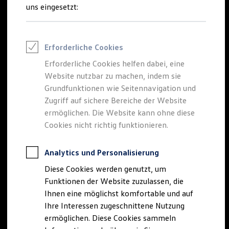
Rettungsdienste
uns eingesetzt:
ONE Business ID Vorteile
Fahrzeugsuche & Marktplatz
Fahrzeugsuche
Fahrzeuge online kaufen
Erforderliche Cookies
Digitaler Marktplatz
Kauf & Finanzierung
Erforderliche Cookies helfen dabei, eine
Online-Fahrzeugbewertung
Website nutzbar zu machen, indem sie
Aktionen & Angebote
E-Auto-Förderung
Grundfunktionen wie Seitennavigation und
Für Privatkunden
Zugriff auf sichere Bereiche der Website
Für Gewerbekunden
ermöglichen. Die Website kann ohne diese
Profi Paket
TopDeal
Cookies nicht richtig funktionieren.
Gebrauchtwagen
ProfiPartner für Gebrauchtwagen
Zertifizierte Gebrauchtwagen
Analytics und Personalisierung
Finanzierung
Diese Cookies werden genutzt, um
Für Privatkunden
Für Gewerbekunden
Funktionen der Website zuzulassen, die
Leasing
Ihnen eine möglichst komfortable und auf
Für Privatkunden
Ihre Interessen zugeschnittene Nutzung
Für Gewerbekunden
Versicherungen & Garantien
ermöglichen. Diese Cookies sammeln
Garantien