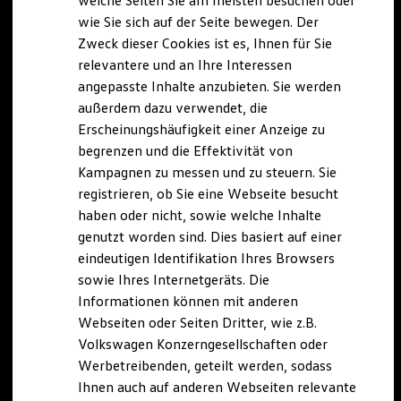
welche Seiten Sie am meisten besuchen oder
Digitales Bordbuch
wie Sie sich auf der Seite bewegen. Der
Fahrerassistenz- und Sicherheitssysteme
Zweck dieser Cookies ist es, Ihnen für Sie
Kontrollleuchten
Kurzfahrprofile und Ölverdünnung
relevantere und an Ihre Interessen
Batterieverordnung
angepasste Inhalte anzubieten. Sie werden
XTL-Dieselkraftstoff
außerdem dazu verwendet, die
Ersatzteile und Betriebsflüssigkeiten
Original Zubehör und Lifestyle Produkte
Erscheinungshäufigkeit einer Anzeige zu
myVolkswagen
begrenzen und die Effektivität von
myVolkswagen Business
Kampagnen zu messen und zu steuern. Sie
Elektrisch & Autonom
Elektro - & Hybridfahrzeuge
registrieren, ob Sie eine Webseite besucht
Unser Ansatz
haben oder nicht, sowie welche Inhalte
Klimafreundlicher Strom
genutzt worden sind. Dies basiert auf einer
Reichweite & Ladelösungen
Reichweitensimulator
eindeutigen Identifikation Ihres Browsers
Ladezeitensimulator
sowie Ihres Internetgeräts. Die
Ladelösungen für Privatkunden
Informationen können mit anderen
Ladelösungen für Gewerbekunden
Wallbox und Ladekabel
Webseiten oder Seiten Dritter, wie z.B.
Bidirektionales Laden
Volkswagen Konzerngesellschaften oder
Förderung & Kosten der Elektrofahrzeuge
Werbetreibenden, geteilt werden, sodass
Fördermöglichkeiten für Privatkunden
Fördermöglichkeiten für Gewerbekunden
Ihnen auch auf anderen Webseiten relevante
Kostensimulator