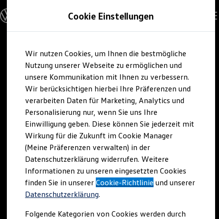
Modelle & Konfigurator
Cookie Einstellungen
Nutzfahrzeuge
Nutzfahrzeugkategorien entdecken
Modelle konfigurieren
Konfiguration laden
Zum
Zum
Modelle vergleichen
Wir nutzen Cookies, um Ihnen die bestmögliche
Hauptinhalt
Footer
Vorgängermodelle und Oldtimer
springen
springen
Nutzung unserer Webseite zu ermöglichen und
Vorgängermodelle
Oldtimer
unsere Kommunikation mit Ihnen zu verbessern.
Bulli Historie
Wir berücksichtigen hierbei Ihre Präferenzen und
Branchenlösungen & Gewerbekunden
verarbeiten Daten für Marketing, Analytics und
Umbaulösungen und Hersteller finden
Auf- und Umbauten entdecken & konfigurieren
Personalisierung nur, wenn Sie uns Ihre
Groß- und Sonderkunden
Einwilligung geben. Diese können Sie jederzeit mit
Großkunden
Wirkung für die Zukunft im Cookie Manager
Kommunen & Behörden
Journalisten
(Meine Präferenzen verwalten) in der
Sportvereine
Datenschutzerklärung widerrufen. Weitere
Branchenlösungen
Informationen zu unseren eingesetzten Cookies
Bau & Handwerk
Gewerbliche Personenbeförderung
finden Sie in unserer
Cookie-Richtlinie
und unserer
Service & mobile Werkstätten
Datenschutzerklärung
.
Kurier, Logistik & Handel
Kühlfahrzeuge
Folgende Kategorien von Cookies werden durch
Feuerwehr