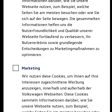
Informationen darüber, wie Sie unsere
Kfz-Versicherung für Nutzfahrzeuge
Webseite nutzen, zum Beispiel, welche
Restschuldversicherung
Wartungsverträge
Seiten Sie am meisten besuchen oder wie Sie
Besitzer & Service
sich auf der Seite bewegen. Die gesammelten
Reparatur & Service
Informationen helfen uns die
Sommer-Special
Reparatur, Pflege & Inspektion
Nutzerfreundlichkeit und Qualität unserer
Servicetermin anfragen
Webseite fortlaufend zu verbessern, Ihr
Service-Vorteile bei Volkswagen Nutzfahrzeuge
Nutzererlebnis sowie grundlegende
ServicePlus
Economy Service
Entscheidungen zu Marketingmaßnahmen zu
Räder & Reifen Service
optimieren.
Ersatzfahrzeuge
Notdienst und Pannenhilfe
Software, Konnektivität & Apps
Marketing
California App
VW Connect für Ihren ID. Buzz
Wir nutzen diese Cookies, um Ihnen auf Ihre
VW Connect für Ihren Transporter/Caravelle
Interessen zugeschnittene Werbung
VW Connect für Ihren Amarok
anzuzeigen, innerhalb und außerhalb der
VW Connect für andere Modelle
Connect Pro
Volkswagen Webseiten. Diese Cookies
Fleet Interface Data
sammeln Informationen darüber, wie Sie
Multistop Pathfinder
unsere Webseite nutzen, zum Beispiel,
Übersicht Software Updates
Hilfreiches für Besitzer