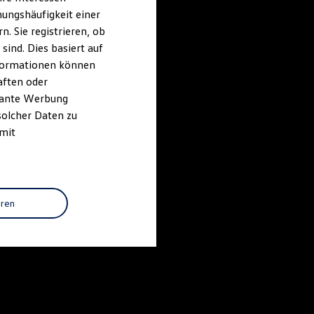
ungshäufigkeit einer
. Sie registrieren, ob
ind. Dies basiert auf
Informationen können
aften oder
evante Werbung
solcher Daten zu
 mit
eren