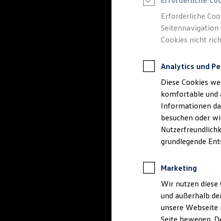
Erforderliche Co
Rettungsdienste
ONE Business ID Vorteile
Erforderliche Coo
Fahrzeugsuche & Marktplatz
Seitennavigation 
Fahrzeugsuche
Cookies nicht rich
Fahrzeuge online kaufen
Digitaler Marktplatz
Kauf & Finanzierung
Analytics und Pe
Online-Fahrzeugbewertung
Aktionen & Angebote
Diese Cookies we
E-Auto-Förderung
Für Privatkunden
komfortable und 
Für Gewerbekunden
Informationen dar
Profi Paket
besuchen oder wie
TopDeal
Gebrauchtwagen
Nutzerfreundlichk
ProfiPartner für Gebrauchtwagen
grundlegende Ent
Zertifizierte Gebrauchtwagen
Finanzierung
Für Privatkunden
Marketing
Für Gewerbekunden
Leasing
Wir nutzen diese 
Für Privatkunden
und außerhalb de
Für Gewerbekunden
unsere Webseite n
Versicherungen & Garantien
Garantien
Seite bewegen. De