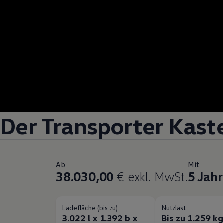
Der
Transporter
Kast
Ab
Mit
38.030,00
€ exkl. MwSt.
5 Jah
Ladefläche (bis zu)
Nutzlast
3.022 l x 1.392 b x
Bis zu 1.259 k