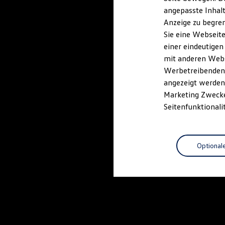
Kfz-Versicherung für Nutzfahrzeuge
angepasste Inhalt
Restschuldversicherung
Anzeige zu begren
Wartungsverträge
Besitzer & Service
Sie eine Webseite
Reparatur & Service
einer eindeutigen
Sommer-Special
mit anderen Webse
Reparatur, Pflege & Inspektion
Servicetermin anfragen
Werbetreibenden,
Service-Vorteile bei Volkswagen Nutzfahrzeuge
angezeigt werden 
ServicePlus
Marketing Zwecken
Economy Service
Räder & Reifen Service
Seitenfunktionali
Ersatzfahrzeuge
Notdienst und Pannenhilfe
Software, Konnektivität & Apps
California App
Optional
VW Connect für Ihren ID. Buzz
VW Connect für Ihren Transporter/Caravelle
VW Connect für Ihren Amarok
VW Connect für andere Modelle
Connect Pro
Fleet Interface Data
Multistop Pathfinder
Übersicht Software Updates
Hilfreiches für Besitzer