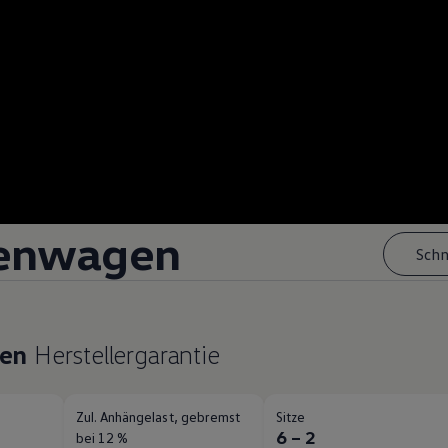
enwagen
Schn
ren
Herstellergarantie
Zul. Anhängelast, gebremst
Sitze
g
6 – 2
bei 12 %