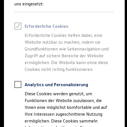
Rettungsdienste
uns eingesetzt:
ONE Business ID Vorteile
Fahrzeugsuche & Marktplatz
Fahrzeugsuche
Fahrzeuge online kaufen
Erforderliche Cookies
Digitaler Marktplatz
Kauf & Finanzierung
Erforderliche Cookies helfen dabei, eine
Online-Fahrzeugbewertung
Website nutzbar zu machen, indem sie
Aktionen & Angebote
E-Auto-Förderung
Grundfunktionen wie Seitennavigation und
Für Privatkunden
Zugriff auf sichere Bereiche der Website
Für Gewerbekunden
ermöglichen. Die Website kann ohne diese
Profi Paket
TopDeal
Cookies nicht richtig funktionieren.
Gebrauchtwagen
ProfiPartner für Gebrauchtwagen
Zertifizierte Gebrauchtwagen
Analytics und Personalisierung
Finanzierung
Diese Cookies werden genutzt, um
Für Privatkunden
Für Gewerbekunden
Funktionen der Website zuzulassen, die
Leasing
Ihnen eine möglichst komfortable und auf
Für Privatkunden
Ihre Interessen zugeschnittene Nutzung
Für Gewerbekunden
Versicherungen & Garantien
ermöglichen. Diese Cookies sammeln
Garantien