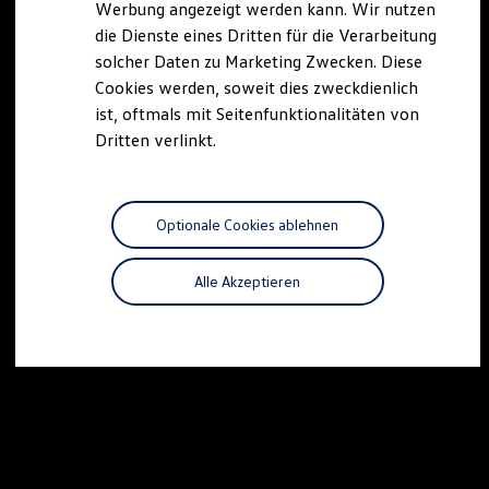
Werbung angezeigt werden kann. Wir nutzen
Autonomes Fahren
die Dienste eines Dritten für die Verarbeitung
Mehr zum ID. Buzz
Online Beratung
solcher Daten zu Marketing Zwecken. Diese
California Welt
Cookies werden, soweit dies zweckdienlich
California Club
ist, oftmals mit Seitenfunktionalitäten von
California Magazin & Ratgeber
Vanlife
Dritten verlinkt.
Ratgeber
Routen & Reisen
California Reisen & Erlebnisse
California App
Optionale Cookies ablehnen
California Lifestyle & Zubehör
Übernachten im California
Marke
Alle Akzeptieren
Unternehmen
Karriere
Karriere im Unternehmen
Karriere im Autohaus
Nachhaltigkeit
Kunden
Gesellschaft
Natur
Events
Rückblick VW Bus Festival 2023
75 Jahre Bulli Jubiläum