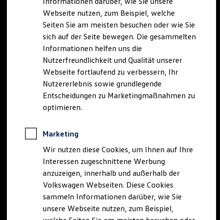
Informationen darüber, wie Sie unsere
Kfz-Versicherung für Nutzfahrzeuge
Webseite nutzen, zum Beispiel, welche
Restschuldversicherung
Wartungsverträge
Seiten Sie am meisten besuchen oder wie Sie
Besitzer & Service
sich auf der Seite bewegen. Die gesammelten
Reparatur & Service
Informationen helfen uns die
Sommer-Special
Reparatur, Pflege & Inspektion
Nutzerfreundlichkeit und Qualität unserer
Servicetermin anfragen
Webseite fortlaufend zu verbessern, Ihr
Service-Vorteile bei Volkswagen Nutzfahrzeuge
Nutzererlebnis sowie grundlegende
ServicePlus
Economy Service
Entscheidungen zu Marketingmaßnahmen zu
Räder & Reifen Service
optimieren.
Ersatzfahrzeuge
Notdienst und Pannenhilfe
Software, Konnektivität & Apps
Marketing
California App
VW Connect für Ihren ID. Buzz
Wir nutzen diese Cookies, um Ihnen auf Ihre
VW Connect für Ihren Transporter/Caravelle
Interessen zugeschnittene Werbung
VW Connect für Ihren Amarok
anzuzeigen, innerhalb und außerhalb der
VW Connect für andere Modelle
Connect Pro
Volkswagen Webseiten. Diese Cookies
Fleet Interface Data
sammeln Informationen darüber, wie Sie
Multistop Pathfinder
unsere Webseite nutzen, zum Beispiel,
Übersicht Software Updates
Hilfreiches für Besitzer