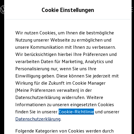
Modelle & Konfigurator
Cookie Einstellungen
Nutzfahrzeuge
Nutzfahrzeugkategorien entdecken
Modelle konfigurieren
Konfiguration laden
Zum
Zum
Modelle vergleichen
Wir nutzen Cookies, um Ihnen die bestmögliche
Hauptinhalt
Footer
Vorgängermodelle und Oldtimer
springen
springen
Nutzung unserer Webseite zu ermöglichen und
Vorgängermodelle
Oldtimer
unsere Kommunikation mit Ihnen zu verbessern.
Bulli Historie
Wir berücksichtigen hierbei Ihre Präferenzen und
Branchenlösungen & Gewerbekunden
verarbeiten Daten für Marketing, Analytics und
Umbaulösungen und Hersteller finden
Auf- und Umbauten entdecken & konfigurieren
Personalisierung nur, wenn Sie uns Ihre
Groß- und Sonderkunden
Einwilligung geben. Diese können Sie jederzeit mit
Großkunden
Wirkung für die Zukunft im Cookie Manager
Kommunen & Behörden
Journalisten
(Meine Präferenzen verwalten) in der
Sportvereine
Datenschutzerklärung widerrufen. Weitere
Branchenlösungen
Informationen zu unseren eingesetzten Cookies
Bau & Handwerk
Gewerbliche Personenbeförderung
finden Sie in unserer
Cookie-Richtlinie
und unserer
Service & mobile Werkstätten
Datenschutzerklärung
.
Kurier, Logistik & Handel
Kühlfahrzeuge
Folgende Kategorien von Cookies werden durch
Feuerwehr