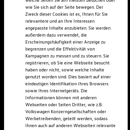
welche Seiten Sie am meisten besuchen oder
Digitales Bordbuch
wie Sie sich auf der Seite bewegen. Der
Fahrerassistenz- und Sicherheitssysteme
Zweck dieser Cookies ist es, Ihnen für Sie
Kontrollleuchten
Kurzfahrprofile und Ölverdünnung
relevantere und an Ihre Interessen
Batterieverordnung
angepasste Inhalte anzubieten. Sie werden
XTL-Dieselkraftstoff
außerdem dazu verwendet, die
Ersatzteile und Betriebsflüssigkeiten
Original Zubehör und Lifestyle Produkte
Erscheinungshäufigkeit einer Anzeige zu
myVolkswagen
begrenzen und die Effektivität von
myVolkswagen Business
Kampagnen zu messen und zu steuern. Sie
Elektrisch & Autonom
Elektro - & Hybridfahrzeuge
registrieren, ob Sie eine Webseite besucht
Unser Ansatz
haben oder nicht, sowie welche Inhalte
Klimafreundlicher Strom
genutzt worden sind. Dies basiert auf einer
Reichweite & Ladelösungen
Reichweitensimulator
eindeutigen Identifikation Ihres Browsers
Ladezeitensimulator
sowie Ihres Internetgeräts. Die
Ladelösungen für Privatkunden
Informationen können mit anderen
Ladelösungen für Gewerbekunden
Wallbox und Ladekabel
Webseiten oder Seiten Dritter, wie z.B.
Bidirektionales Laden
Volkswagen Konzerngesellschaften oder
Förderung & Kosten der Elektrofahrzeuge
Werbetreibenden, geteilt werden, sodass
Fördermöglichkeiten für Privatkunden
Fördermöglichkeiten für Gewerbekunden
Ihnen auch auf anderen Webseiten relevante
Kostensimulator