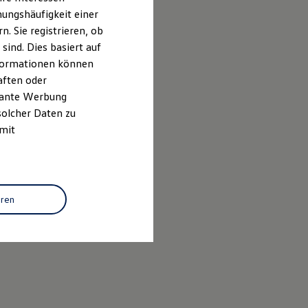
ungshäufigkeit einer
. Sie registrieren, ob
ind. Dies basiert auf
Informationen können
aften oder
evante Werbung
solcher Daten zu
 mit
eren