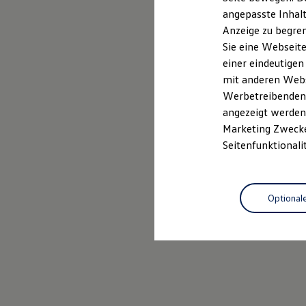
Für Privatkunden
Für Gewerbekunden
angepasste Inhalt
Versicherungen & Garantien
Anzeige zu begren
Garantien
Sie eine Webseite
Kfz-Versicherung für Nutzfahrzeuge
Restschuldversicherung
einer eindeutigen
Wartungsverträge
mit anderen Webse
Besitzer & Service
Werbetreibenden,
Reparatur & Service
Sommer-Special
angezeigt werden 
Reparatur, Pflege & Inspektion
Marketing Zwecken
Servicetermin anfragen
Seitenfunktionali
Service-Vorteile bei Volkswagen Nutzfahrzeuge
ServicePlus
Economy Service
Räder & Reifen Service
Ersatzfahrzeuge
Optional
Notdienst und Pannenhilfe
Software, Konnektivität & Apps
California App
VW Connect für Ihren ID. Buzz
VW Connect für Ihren Transporter/Caravelle
VW Connect für Ihren Amarok
VW Connect für andere Modelle
Connect Pro