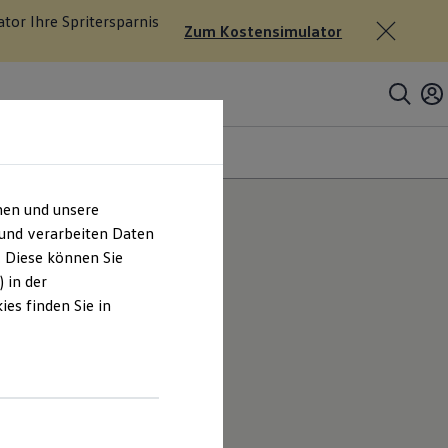
tor Ihre Spritersparnis
Zum Kostensimulator
assung
hen und unsere
 und verarbeiten Daten
. Diese können Sie
 in der
es finden Sie in