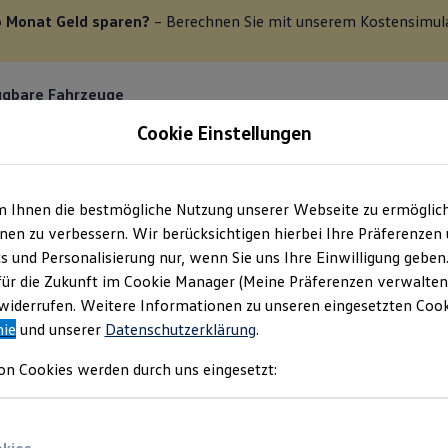
o Monat Geld sparen?
– Berechnen Sie mit unserem Kostensimula
ügbare Fahrzeuge
Cookie Einstellungen
erieur
Räder/Reifen
Sonderausstattung
Zubehör
Zusammenf
m Ihnen die bestmögliche Nutzung unserer Webseite zu ermöglic
en zu verbessern. Wir berücksichtigen hierbei Ihre Präferenzen
cs und Personalisierung nur, wenn Sie uns Ihre Einwilligung geben
für die Zukunft im Cookie Manager (Meine Präferenzen verwalten)
iderrufen. Weitere Informationen zu unseren eingesetzten Cooki
nie
und unserer
Datenschutzerklärung
.
on Cookies werden durch uns eingesetzt: