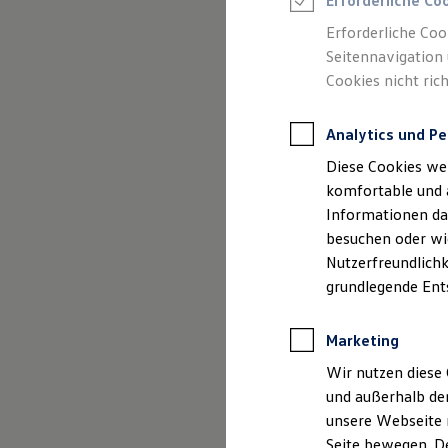
Erforderliche Co
Kurier, Logistik & Handel
Erforderliche Coo
Kühlfahrzeuge
Feuerwehr
Seitennavigation 
Rettungsdienste
Cookies nicht rich
ONE Business ID Vorteile
Fahrzeugsuche & Marktplatz
Fahrzeugsuche
Analytics und Pe
Fahrzeuge online kaufen
Digitaler Marktplatz
Diese Cookies we
Kauf & Finanzierung
komfortable und 
Online-Fahrzeugbewertung
Informationen dar
Aktionen & Angebote
E-Auto-Förderung
besuchen oder wie
Für Privatkunden
Nutzerfreundlichk
Für Gewerbekunden
grundlegende Ent
Profi Paket
TopDeal
Gebrauchtwagen
Marketing
ProfiPartner für Gebrauchtwagen
Zertifizierte Gebrauchtwagen
Wir nutzen diese 
Finanzierung
Für Privatkunden
und außerhalb de
Für Gewerbekunden
unsere Webseite n
Leasing
Seite bewegen. De