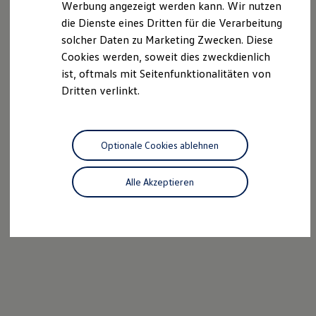
Werbung angezeigt werden kann. Wir nutzen
Ladelösungen für Privatkunden
die Dienste eines Dritten für die Verarbeitung
Ladelösungen für Gewerbekunden
Wallbox und Ladekabel
solcher Daten zu Marketing Zwecken. Diese
Bidirektionales Laden
Cookies werden, soweit dies zweckdienlich
Förderung & Kosten der Elektrofahrzeuge
ist, oftmals mit Seitenfunktionalitäten von
Fördermöglichkeiten für Privatkunden
Fördermöglichkeiten für Gewerbekunden
Dritten verlinkt.
Kostensimulator
Autonomes Fahren
Mehr zum ID. Buzz
Online Beratung
Optionale Cookies ablehnen
California Welt
California Club
California Magazin & Ratgeber
Alle Akzeptieren
Vanlife
Ratgeber
Routen & Reisen
California Reisen & Erlebnisse
California App
California Lifestyle & Zubehör
Übernachten im California
Marke
Unternehmen
Karriere
Karriere im Unternehmen