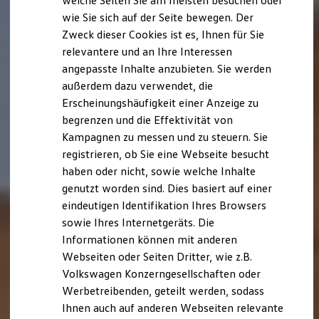
welche Seiten Sie am meisten besuchen oder
Digitales Bordbuch
wie Sie sich auf der Seite bewegen. Der
Fahrerassistenz- und Sicherheitssysteme
Zweck dieser Cookies ist es, Ihnen für Sie
Kontrollleuchten
Kurzfahrprofile und Ölverdünnung
relevantere und an Ihre Interessen
Batterieverordnung
angepasste Inhalte anzubieten. Sie werden
XTL-Dieselkraftstoff
außerdem dazu verwendet, die
Ersatzteile und Betriebsflüssigkeiten
Original Zubehör und Lifestyle Produkte
Erscheinungshäufigkeit einer Anzeige zu
myVolkswagen
begrenzen und die Effektivität von
myVolkswagen Business
Kampagnen zu messen und zu steuern. Sie
Elektrisch & Autonom
Elektro - & Hybridfahrzeuge
registrieren, ob Sie eine Webseite besucht
Unser Ansatz
haben oder nicht, sowie welche Inhalte
Klimafreundlicher Strom
genutzt worden sind. Dies basiert auf einer
Reichweite & Ladelösungen
Reichweitensimulator
eindeutigen Identifikation Ihres Browsers
Ladezeitensimulator
sowie Ihres Internetgeräts. Die
Ladelösungen für Privatkunden
Informationen können mit anderen
Ladelösungen für Gewerbekunden
Wallbox und Ladekabel
Webseiten oder Seiten Dritter, wie z.B.
Bidirektionales Laden
Volkswagen Konzerngesellschaften oder
Förderung & Kosten der Elektrofahrzeuge
Werbetreibenden, geteilt werden, sodass
Fördermöglichkeiten für Privatkunden
Fördermöglichkeiten für Gewerbekunden
Ihnen auch auf anderen Webseiten relevante
Kostensimulator