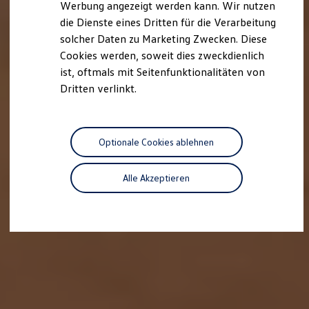
Werbung angezeigt werden kann. Wir nutzen
Autonomes Fahren
die Dienste eines Dritten für die Verarbeitung
Mehr zum ID. Buzz
Online Beratung
solcher Daten zu Marketing Zwecken. Diese
California Welt
Cookies werden, soweit dies zweckdienlich
California Club
ist, oftmals mit Seitenfunktionalitäten von
California Magazin & Ratgeber
Vanlife
Dritten verlinkt.
Ratgeber
Routen & Reisen
California Reisen & Erlebnisse
California App
Optionale Cookies ablehnen
California Lifestyle & Zubehör
Übernachten im California
Marke
Alle Akzeptieren
Unternehmen
Karriere
Karriere im Unternehmen
Karriere im Autohaus
Nachhaltigkeit
Kunden
Gesellschaft
Natur
Events
Rückblick VW Bus Festival 2023
75 Jahre Bulli Jubiläum