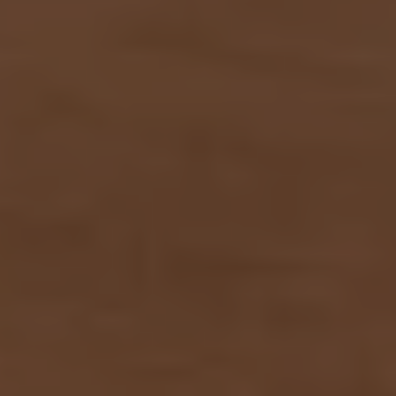
Bulli Magazin
Fahrzeugabholung ab Werk
Uptime