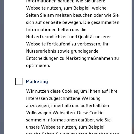
Informationen darüber, wie Sie unsere
Kfz-Versicherung für Nutzfahrzeuge
Webseite nutzen, zum Beispiel, welche
Restschuldversicherung
Wartungsverträge
Seiten Sie am meisten besuchen oder wie Sie
Besitzer & Service
sich auf der Seite bewegen. Die gesammelten
Reparatur & Service
Informationen helfen uns die
Sommer-Special
Reparatur, Pflege & Inspektion
Nutzerfreundlichkeit und Qualität unserer
Servicetermin anfragen
Webseite fortlaufend zu verbessern, Ihr
Service-Vorteile bei Volkswagen Nutzfahrzeuge
Nutzererlebnis sowie grundlegende
ServicePlus
Economy Service
Entscheidungen zu Marketingmaßnahmen zu
Räder & Reifen Service
optimieren.
Ersatzfahrzeuge
Notdienst und Pannenhilfe
Software, Konnektivität & Apps
Marketing
California App
VW Connect für Ihren ID. Buzz
Wir nutzen diese Cookies, um Ihnen auf Ihre
VW Connect für Ihren Transporter/Caravelle
Interessen zugeschnittene Werbung
VW Connect für Ihren Amarok
anzuzeigen, innerhalb und außerhalb der
VW Connect für andere Modelle
Connect Pro
Volkswagen Webseiten. Diese Cookies
Fleet Interface Data
sammeln Informationen darüber, wie Sie
Multistop Pathfinder
unsere Webseite nutzen, zum Beispiel,
Übersicht Software Updates
Hilfreiches für Besitzer