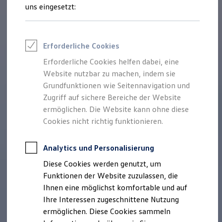
Rettungsdienste
uns eingesetzt:
ONE Business ID Vorteile
Fahrzeugsuche & Marktplatz
Fahrzeugsuche
Fahrzeuge online kaufen
Erforderliche Cookies
Digitaler Marktplatz
Kauf & Finanzierung
Erforderliche Cookies helfen dabei, eine
Online-Fahrzeugbewertung
Website nutzbar zu machen, indem sie
Aktionen & Angebote
E-Auto-Förderung
Grundfunktionen wie Seitennavigation und
Für Privatkunden
Zugriff auf sichere Bereiche der Website
Für Gewerbekunden
ermöglichen. Die Website kann ohne diese
Profi Paket
TopDeal
Cookies nicht richtig funktionieren.
Gebrauchtwagen
ProfiPartner für Gebrauchtwagen
Zertifizierte Gebrauchtwagen
Analytics und Personalisierung
Finanzierung
Diese Cookies werden genutzt, um
Für Privatkunden
Für Gewerbekunden
Funktionen der Website zuzulassen, die
Leasing
Ihnen eine möglichst komfortable und auf
Für Privatkunden
Ihre Interessen zugeschnittene Nutzung
Für Gewerbekunden
Versicherungen & Garantien
ermöglichen. Diese Cookies sammeln
Garantien