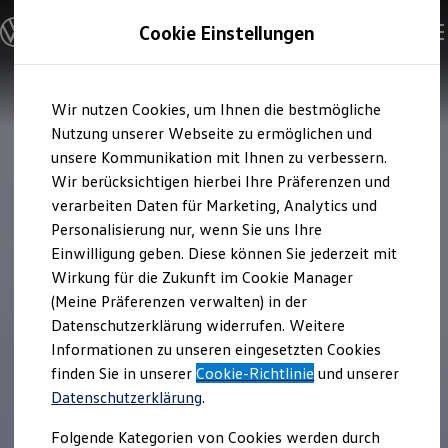
Modelle & Konfigurator
Cookie Einstellungen
Nutzfahrzeuge
Nutzfahrzeugkategorien entdecken
Modelle konfigurieren
Konfiguration laden
Zum
Zum
Modelle vergleichen
Wir nutzen Cookies, um Ihnen die bestmögliche
Hauptinhalt
Footer
Vorgängermodelle und Oldtimer
springen
springen
Nutzung unserer Webseite zu ermöglichen und
Vorgängermodelle
Oldtimer
unsere Kommunikation mit Ihnen zu verbessern.
Bulli Historie
Wir berücksichtigen hierbei Ihre Präferenzen und
Branchenlösungen & Gewerbekunden
verarbeiten Daten für Marketing, Analytics und
Umbaulösungen und Hersteller finden
Auf- und Umbauten entdecken & konfigurieren
Personalisierung nur, wenn Sie uns Ihre
Groß- und Sonderkunden
Einwilligung geben. Diese können Sie jederzeit mit
Großkunden
Wirkung für die Zukunft im Cookie Manager
Kommunen & Behörden
Journalisten
(Meine Präferenzen verwalten) in der
Sportvereine
Datenschutzerklärung widerrufen. Weitere
Branchenlösungen
Informationen zu unseren eingesetzten Cookies
Bau & Handwerk
Gewerbliche Personenbeförderung
finden Sie in unserer
Cookie-Richtlinie
und unserer
Service & mobile Werkstätten
Datenschutzerklärung
.
Kurier, Logistik & Handel
Kühlfahrzeuge
Folgende Kategorien von Cookies werden durch
Feuerwehr