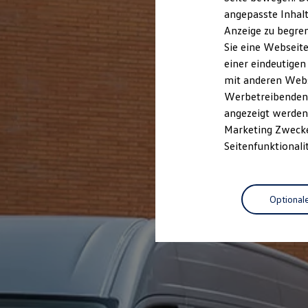
Kfz-Versicherung für Nutzfahrzeuge
angepasste Inhalt
Restschuldversicherung
Anzeige zu begren
Wartungsverträge
Besitzer & Service
Sie eine Webseite
Reparatur & Service
einer eindeutigen
Sommer-Special
mit anderen Webse
Reparatur, Pflege & Inspektion
Servicetermin anfragen
Werbetreibenden,
Service-Vorteile bei Volkswagen Nutzfahrzeuge
angezeigt werden 
ServicePlus
Marketing Zwecken
Economy Service
Räder & Reifen Service
Seitenfunktionali
Ersatzfahrzeuge
Notdienst und Pannenhilfe
Software, Konnektivität & Apps
California App
Optional
VW Connect für Ihren ID. Buzz
VW Connect für Ihren Transporter/Caravelle
VW Connect für Ihren Amarok
VW Connect für andere Modelle
Connect Pro
Fleet Interface Data
Multistop Pathfinder
Übersicht Software Updates
Hilfreiches für Besitzer