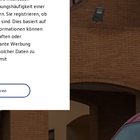
ungshäufigkeit einer
. Sie registrieren, ob
ind. Dies basiert auf
Informationen können
aften oder
evante Werbung
solcher Daten zu
 mit
eren