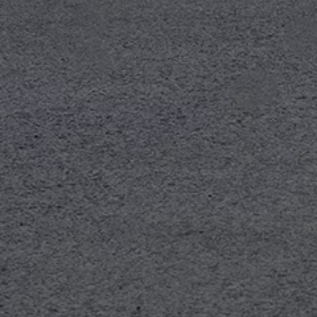
Bulli Magazin
Fahrzeugabholung ab Werk
Uptime