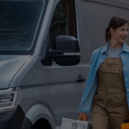
Digitales Bordbuch
Fahrerassistenz- und Sicherheitssysteme
Kontrollleuchten
Kurzfahrprofile und Ölverdünnung
Batterieverordnung
XTL-Dieselkraftstoff
Ersatzteile und Betriebsflüssigkeiten
Original Zubehör und Lifestyle Produkte
myVolkswagen
myVolkswagen Business
Elektrisch & Autonom
Elektro - & Hybridfahrzeuge
Unser Ansatz
Klimafreundlicher Strom
Reichweite & Ladelösungen
Reichweitensimulator
Ladezeitensimulator
Ladelösungen für Privatkunden
Ladelösungen für Gewerbekunden
Wallbox und Ladekabel
Bidirektionales Laden
Förderung & Kosten der Elektrofahrzeuge
Fördermöglichkeiten für Privatkunden
Fördermöglichkeiten für Gewerbekunden
Kostensimulator