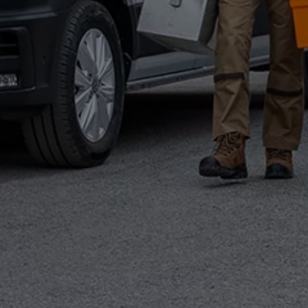
Autonomes Fahren
Mehr zum ID. Buzz
Online Beratung
California Welt
California Club
California Magazin & Ratgeber
Vanlife
Ratgeber
Routen & Reisen
California Reisen & Erlebnisse
California App
California Lifestyle & Zubehör
Übernachten im California
Marke
Unternehmen
Karriere
Karriere im Unternehmen
Karriere im Autohaus
Nachhaltigkeit
Kunden
Gesellschaft
Natur
Events
Rückblick VW Bus Festival 2023
75 Jahre Bulli Jubiläum