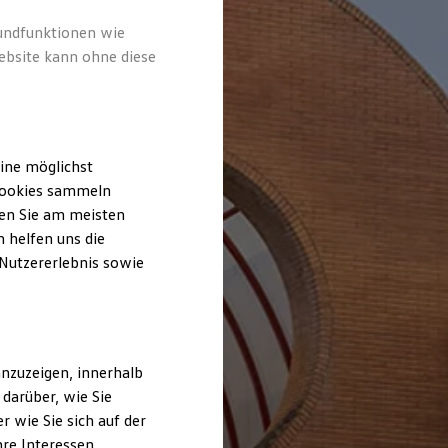
rundfunktionen wie
ebsite kann ohne diese
ine möglichst
 Cookies sammeln
ten Sie am meisten
 helfen uns die
 Nutzererlebnis sowie
nzuzeigen, innerhalb
darüber, wie Sie
 wie Sie sich auf der
hre Interessen