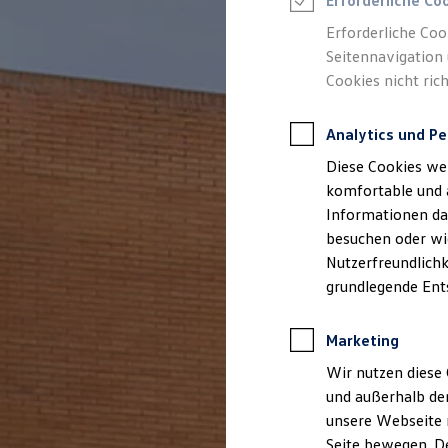
Erforderliche Co
Rettungsdienste
ONE Business ID Vorteile
Erforderliche Coo
Fahrzeugsuche & Marktplatz
Seitennavigation 
Fahrzeugsuche
Cookies nicht rich
Fahrzeuge online kaufen
Digitaler Marktplatz
Kauf & Finanzierung
Analytics und Pe
Online-Fahrzeugbewertung
Aktionen & Angebote
Diese Cookies we
E-Auto-Förderung
Für Privatkunden
komfortable und 
Für Gewerbekunden
Informationen dar
Profi Paket
besuchen oder wie
TopDeal
Gebrauchtwagen
Nutzerfreundlichk
ProfiPartner für Gebrauchtwagen
grundlegende Ent
Zertifizierte Gebrauchtwagen
Finanzierung
Für Privatkunden
Marketing
Für Gewerbekunden
Leasing
Wir nutzen diese 
Für Privatkunden
und außerhalb de
Für Gewerbekunden
unsere Webseite n
Versicherungen & Garantien
Garantien
Seite bewegen. De